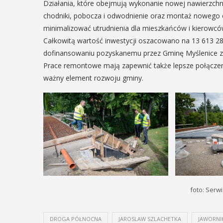
Działania, które obejmują wykonanie nowej nawierzchni d
chodniki, pobocza i odwodnienie oraz montaż noweg
minimalizować utrudnienia dla mieszkańców i kierowcó
Całkowitą wartość inwestycji oszacowano na 13 613 286,
dofinansowaniu pozyskanemu przez Gminę Myślenice 
Prace remontowe mają zapewnić także lepsze połączen
ważny element rozwoju gminy.
foto: Serw
DROGA PÓŁNOCNA
JAROSLAW SZLACHETKA
JAWORNI