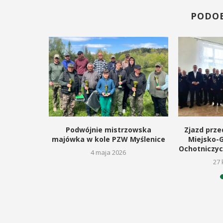
ię na ...
regionalizmy - małe ...
PODO
AŻ SZCZEGÓŁY
POKAŻ SZCZEGÓŁY
kanocnego
Podwójnie mistrzowska
Zjazd prze
lm
majówka w kole PZW Myślenice
Miejsko-
Ochotniczyc
6
4 maja 2026
27 