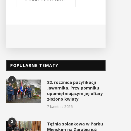
Ośrodek
PO
POPULARNE TEMATY
„Zarzecze” z nowym
Rusza nabór wniosków d
1
oświetleniem
kolejnej edycji konkurs
82. rocznica pacyfikacji
„Działaj...
Jawornika. Przy pomniku
21 kwietnia 2026
upamiętniającym jej ofiary
21 kwietnia 2026
złożono kwiaty
7 kwietnia 2026
2
Tężnia solankowa w Parku
Miejskim na Zarabiu już