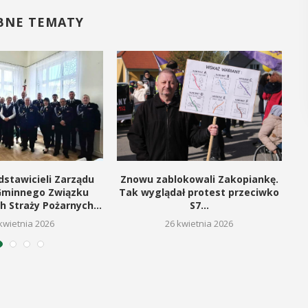
BNE TEMATY
dstawicieli Zarządu
Znowu zablokowali Zakopiankę.
Gminnego Związku
Tak wyglądał protest przeciwko
h Straży Pożarnych...
S7...
kwietnia 2026
26 kwietnia 2026