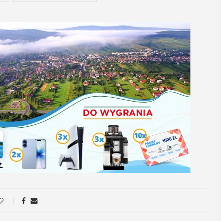
14
CZERWIEC
Cały dzień
VII
ika
„Oddaj krew-
.
Uratuj życie”
W niedzielę 14 czerwca na plaży
y –
trawiastej na myślenickim Zarabiu
odbędzie się druga edycja wydarzenia
y”
"Oddaj krew-Uratuj życie" łączące akcję
krwiodawstwa ze zlotem samochodów
 w Miejskiej
pożarniczych. Organizatorami ...
yślenicach
VII tomu
iony -
POKAŻ SZCZEGÓŁY