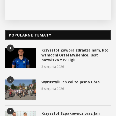
POPULARNE TEMATY
1
Krzysztof Zawora zdradza nam, kto
wzmocni Orzeł Myślenice. Jest
nazwisko z IV Ligi!
3 sierpnia 2026
2
Wyruszyli! Ich cel to Jasna Góra
5 sierpnia 2026
3
Krzysztof Szpakiewicz oraz Jan