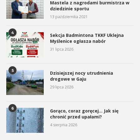
Mastela z nagrodami burmistrza w
dziedzinie sportu
13 października 2021
4
Sekcja Badmintona TKKF Uklejna
Myślenice ogłasza nabór
31 lipca 2026
5
Dzisiejszej nocy utrudnienia
drogowe w Gaju
29 lipca 2026
6
Gorąco, coraz goręcej… Jak się
chronić przed upałami?
4 sierpnia 2026