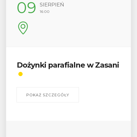
12
SIERPIEŃ
17:00
Wykład „Jak zdobyć
odznaki na myślenickich
szlakach?”
W środę 12 sierpnia o godz. 17 w Miejskiej
Bibliotece Publicznej w Myślenicach odbędzie się
wykład Mateusza Murzyna, przewodnika i prezesa
myślenickiego oddziału PTTK Lubomir. ...
POKAŻ SZCZEGÓŁY