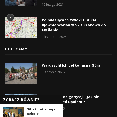
15 lutego 2021
3
Po miesiącach zwłoki GDDKiA
ujawnia warianty S7 z Krakowa do
Myślenic
3 listopada 2025
POLECAMY
Wyruszyli! Ich cel to Jasna Góra
5 sierpnia 2026
Gorąco, coraz goręcej… Jak się
ZOBACZ RÓWNIEŻ
chronić przed upałami?
4 sierpnia 2026
30 lat patronuje
szkole