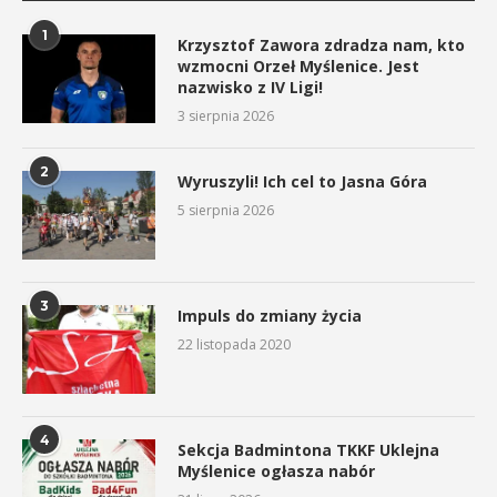
1
Krzysztof Zawora zdradza nam, kto
wzmocni Orzeł Myślenice. Jest
nazwisko z IV Ligi!
3 sierpnia 2026
2
Wyruszyli! Ich cel to Jasna Góra
5 sierpnia 2026
3
Impuls do zmiany życia
22 listopada 2020
4
Sekcja Badmintona TKKF Uklejna
Myślenice ogłasza nabór