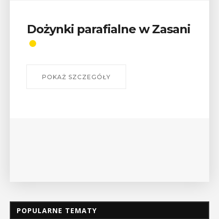
i
Wykład „Jak zdobyć
odznaki na myślenickich
szlakach?”
W środę 12 sierpnia o godz. 17 w Miejskiej
Bibliotece Publicznej w Myślenicach odbędzie się
wykład Mateusza Murzyna, przewodnika i prezesa
myślenickiego oddziału PTTK Lubomir. ...
POKAŻ SZCZEGÓŁY
POPULARNE TEMATY