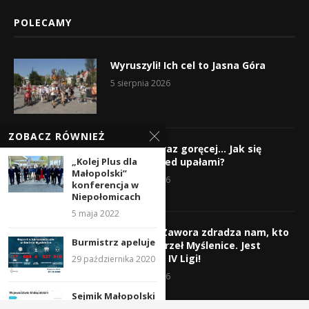
POLECAMY
Wyruszyli! Ich cel to Jasna Góra
5 sierpnia 2026
ZOBACZ RÓWNIEŻ
Gorąco, coraz goręcej… Jak się
„Kolej Plus dla
chronić przed upałami?
Małopolski”
4 sierpnia 2026
konferencja w
Niepołomicach
5 maja 2022
Krzysztof Zawora zdradza nam, kto
Burmistrz apeluje
wzmocni Orzeł Myślenice. Jest
nazwisko z IV Ligi!
29 października 2020
3 sierpnia 2026
Sejmik Małopolski
apeluje o pilną