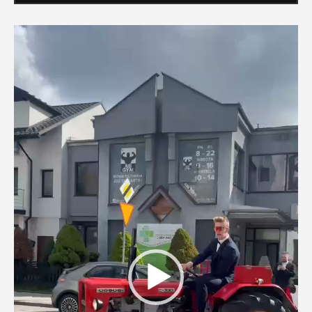
Odtwarzacz
video