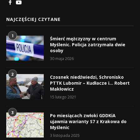
NAJCZĘŚCIEJ CZYTANE
1
Śmierć mężczyzny w centrum
Myślenic. Policja zatrzymała dwie
osoby
30 maja 2026
2
Czosnek niedźwiedzi, Schronisko
PTTK Lubomir – Kudłacze i… Robert
Makłowicz
15 lutego 2021
3
Po miesiącach zwłoki GDDKiA
ujawnia warianty S7 z Krakowa do
Myślenic
3 listopada 2025