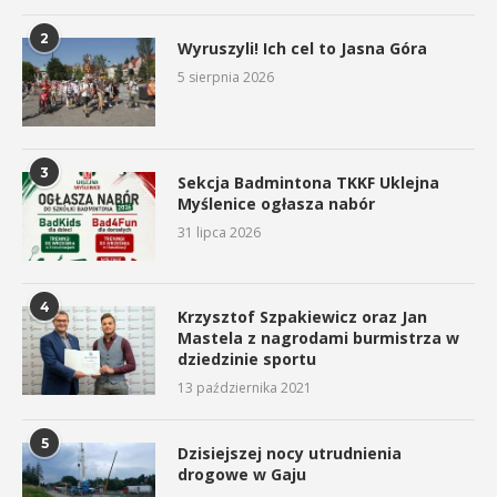
2
Wyruszyli! Ich cel to Jasna Góra
5 sierpnia 2026
3
Sekcja Badmintona TKKF Uklejna
Myślenice ogłasza nabór
31 lipca 2026
4
Krzysztof Szpakiewicz oraz Jan
Mastela z nagrodami burmistrza w
dziedzinie sportu
13 października 2021
5
Dzisiejszej nocy utrudnienia
drogowe w Gaju