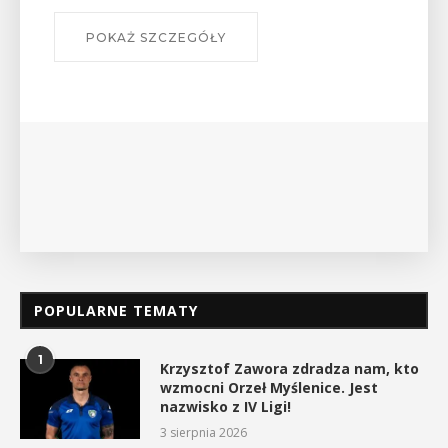
W środę 12 sierpnia o godz. 17 w Miejskiej
Bibliotece Publicznej w Myślenicach odbędzie się
wykład Mateusza Murzyna, przewodnika i prezesa
myślenickiego oddziału PTTK Lubomir. ...
POKAŻ SZCZEGÓŁY
POPULARNE TEMATY
1
Krzysztof Zawora zdradza nam, kto
wzmocni Orzeł Myślenice. Jest
nazwisko z IV Ligi!
3 sierpnia 2026