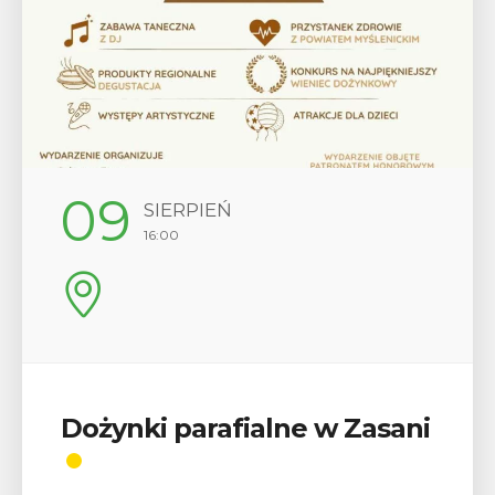
12
SIERPIEŃ
17:00
Wykład „Jak zdobyć
odznaki na myślenickich
szlakach?”