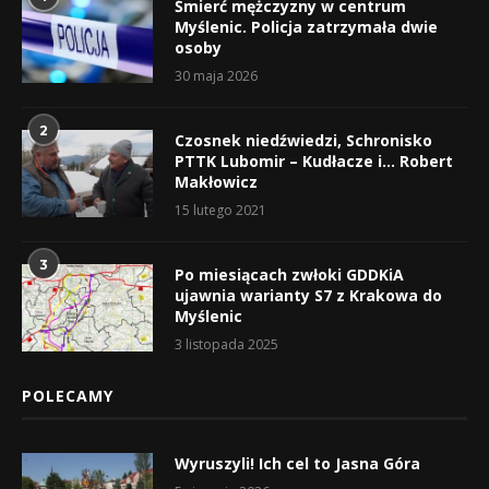
Śmierć mężczyzny w centrum
Myślenic. Policja zatrzymała dwie
osoby
30 maja 2026
2
Czosnek niedźwiedzi, Schronisko
PTTK Lubomir – Kudłacze i… Robert
Makłowicz
15 lutego 2021
3
Po miesiącach zwłoki GDDKiA
ujawnia warianty S7 z Krakowa do
Myślenic
3 listopada 2025
POLECAMY
Wyruszyli! Ich cel to Jasna Góra