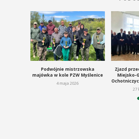
kanocnego
Podwójnie mistrzowska
Zjazd prze
lm
majówka w kole PZW Myślenice
Miejsko-
Ochotniczyc
6
4 maja 2026
27 