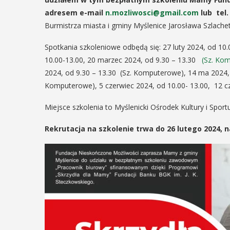
adresem e-mail
n.mozliwosci@gmail.com
lub tel.
06
MAJ
Burmistrza miasta i gminy Myślenice Jarosława Szlachet
17:00
EŃ
Spotkania szkoleniowe odbędą się: 27 luty 2024, od 10.
:00
10.00-13.00, 20 marzec 2024, od 9.30 – 13.30
(Sz. Ko
2024, od 9.30 – 13.30 (Sz. Komputerowe), 14 ma 2024, 
Promocja XX
Komputerowe), 5 czerwiec 2024, od 10.00- 13.00, 12 c
tomu roczn
rniej
Miejsce szkolenia to Myślenicki Ośrodek Kultury i Sportu,
„Małopolska
imira.
Regiony –
Rekrutacja na szkolenie trwa do 26 lutego 2024, 
zczanie i
regionalizm
ieślnicy
małe ojczyn
 weekend wakacji, czyli 29-30
w Myślenicach odbędzie się
W środę 6 maja o godz. 17
ja Turnieju Myślimira.
Bibliotece Publicznej w M
ie organizowane przez
odbędzie się promocja XX
iepodległości w Myślenicach
rocznika "Małopolska. Reg