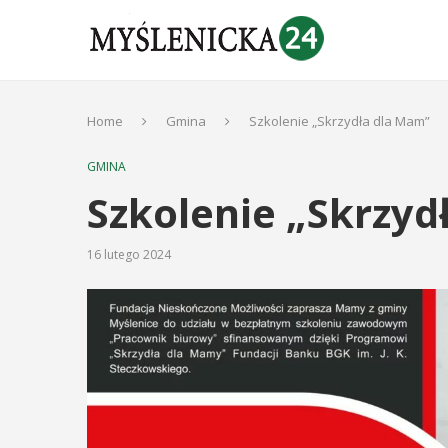
Home
Gmina
Szkolenie „Skrzydła dla Mam”
GMINA
Szkolenie „Skrzyd
16 lutego 2024