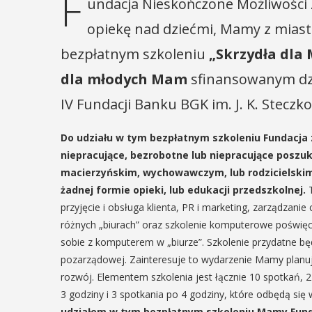
F
undacja Nieskończone Możliwości 
opiekę nad dziećmi, Mamy z miast
bezpłatnym szkoleniu
„Skrzydła dla
dla młodych Mam
sfinansowanym dzi
IV Fundacji Banku BGK im. J. K. Steczk
Do udziału w tym bezpłatnym szkoleniu Fundacja
niepracujące, bezrobotne lub niepracujące poszu
macierzyńskim, wychowawczym, lub rodzicielskim
żadnej formie opieki, lub edukacji przedszkolnej.
przyjęcie i obsługa klienta, PR i marketing, zarządzani
różnych „biurach” oraz szkolenie komputerowe poświę
sobie z komputerem w „biurze”. Szkolenie przydatne będzi
pozarządowej. Zainteresuje to wydarzenie Mamy planuj
rozwój. Elementem szkolenia jest łącznie 10 spotkań, 
3 godziny i 3 spotkania po 4 godziny, które odbędą się
udziałem w tym bezpłatnym szkoleniu Mamy Funda