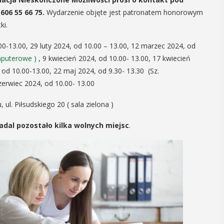
 606 55 66 75.
Wydarzenie objęte jest patronatem honorowym
14
ki.
CZERWIEC
00-13.00, 29 luty 2024, od 10.00 – 13.00, 12 marzec 2024, od
Cały dzień
mputerowe )
, 9 kwiecień 2024, od 10.00- 13.00, 17 kwiecień
od 10.00-13.00, 22 maj 2024, od 9.30- 13.30 (Sz.
VII
zerwiec 2024, od 10.00- 13.00
ika
„Oddaj krew-
 ul. Piłsudskiego 20 ( sala zielona )
.
Uratuj życie”
nadal pozostało kilka wolnych miejsc
.
W niedzielę 14 czerwca na plaży
y –
trawiastej na myślenickim Zarabiu
odbędzie się druga edycja wydarzenia
y”
"Oddaj krew-Uratuj życie" łączące akcję
krwiodawstwa ze zlotem samochodów
 w Miejskiej
pożarniczych. Organizatorami ...
yślenicach
VII tomu
iony -
POKAŻ SZCZEGÓŁY