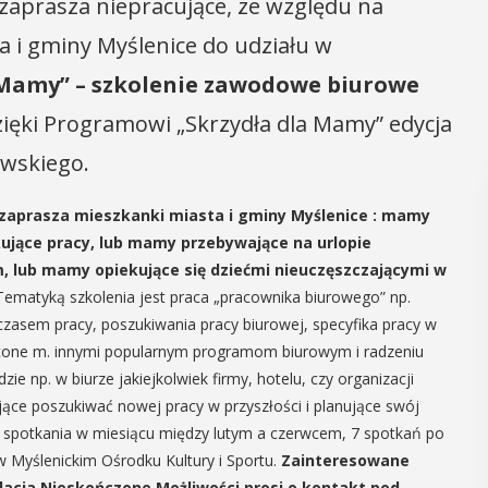
zaprasza niepracujące, ze względu na
a i gminy Myślenice do udziału w
 Mamy” – szkolenie zawodowe biurowe
ęki Programowi „Skrzydła dla Mamy” edycja
owskiego.
 zaprasza mieszkanki miasta i gminy Myślenice : mamy
kujące pracy, lub mamy przebywające na urlopie
, lub mamy opiekujące się dziećmi nieuczęszczającymi w
Tematyką szkolenia jest praca „pracownika biurowego” np.
e czasem pracy, poszukiwania pracy biurowej, specyfika pracy w
cone m. innymi popularnym programom biurowym i radzeniu
e np. w biurze jakiejkolwiek firmy, hotelu, czy organizacji
ące poszukiwać nowej pracy w przyszłości i planujące swój
2 spotkania w miesiącu między lutym a czerwcem, 7 spotkań po
 w Myślenickim Ośrodku Kultury i Sportu.
Zainteresowane
cja Nieskończone Możliwości prosi o kontakt pod