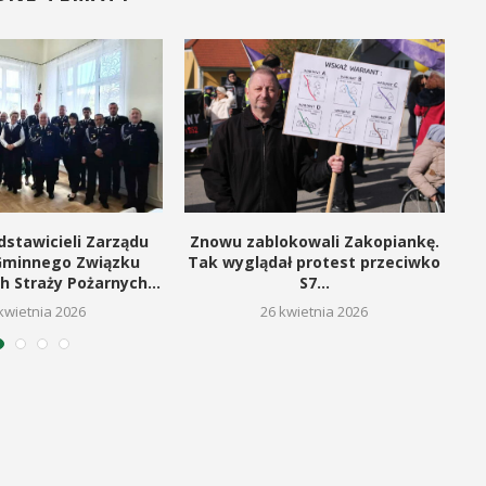
dstawicieli Zarządu
Znowu zablokowali Zakopiankę.
Gminnego Związku
Tak wyglądał protest przeciwko
h Straży Pożarnych...
S7...
kwietnia 2026
26 kwietnia 2026