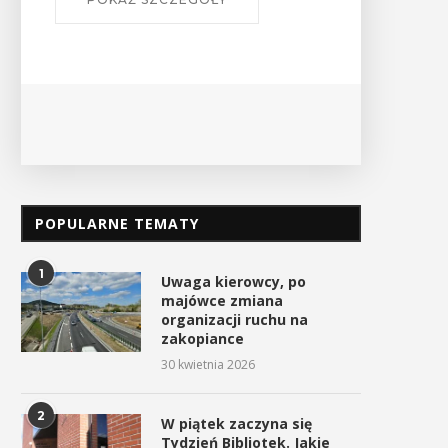
Ośrodek
PO
POPULARNE TEMATY
1
Uwaga kierowcy, po
majówce zmiana
organizacji ruchu na
zakopiance
30 kwietnia 2026
2
W piątek zaczyna się
Tydzień Bibliotek. Jakie