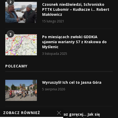
2
Czosnek niedźwiedzi, Schronisko
PTTK Lubomir – Kudłacze i… Robert
Makłowicz
15 lutego 2021
3
Po miesiącach zwłoki GDDKiA
ujawnia warianty S7 z Krakowa do
Myślenic
3 listopada 2025
POLECAMY
Wyruszyli! Ich cel to Jasna Góra
5 sierpnia 2026
ZOBACZ RÓWNIEŻ
Gorąco, coraz goręcej… Jak się