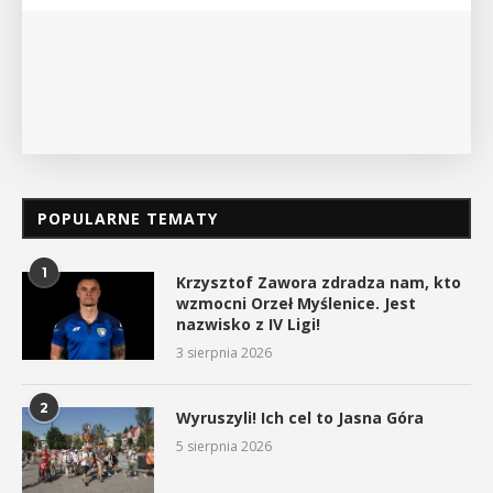
POKAŻ SZCZEGÓŁY
POPULARNE TEMATY
1
Krzysztof Zawora zdradza nam, kto
wzmocni Orzeł Myślenice. Jest
nazwisko z IV Ligi!
3 sierpnia 2026
2
Wyruszyli! Ich cel to Jasna Góra
5 sierpnia 2026