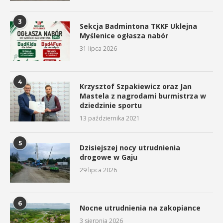
3
Sekcja Badmintona TKKF Uklejna
Myślenice ogłasza nabór
31 lipca 2026
4
Krzysztof Szpakiewicz oraz Jan
Mastela z nagrodami burmistrza w
dziedzinie sportu
13 października 2021
5
Dzisiejszej nocy utrudnienia
drogowe w Gaju
29 lipca 2026
6
Nocne utrudnienia na zakopiance
3 sierpnia 2026