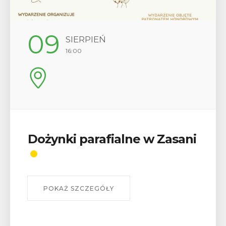
12
SIERPIEŃ
17:00
Wykład „Jak zdobyć
odznaki na myślenickich
szlakach?”
W środę 12 sierpnia o godz. 17 w Miejskiej
Bibliotece Publicznej w Myślenicach odbędzie się
wykład Mateusza Murzyna, przewodnika i prezesa
myślenickiego oddziału PTTK Lubomir. ...