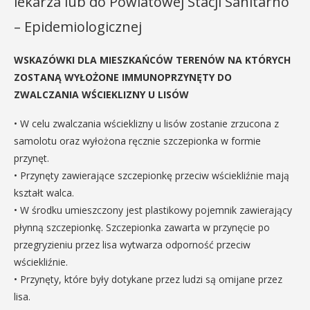
lekarza lub do Powiatowej Stacji Sanitarno
– Epidemiologicznej
WSKAZÓWKI DLA MIESZKAŃCÓW TERENÓW NA KTÓRYCH
ZOSTANĄ WYŁOŻONE IMMUNOPRZYNĘTY DO
ZWALCZANIA WŚCIEKLIZNY U LISÓW
• W celu zwalczania wścieklizny u lisów zostanie zrzucona z
samolotu oraz wyłożona ręcznie szczepionka w formie
przynęt.
• Przynęty zawierające szczepionkę przeciw wściekliźnie mają
kształt walca.
• W środku umieszczony jest plastikowy pojemnik zawierający
płynną szczepionkę. Szczepionka zawarta w przynęcie po
przegryzieniu przez lisa wytwarza odporność przeciw
wściekliźnie.
• Przynęty, które były dotykane przez ludzi są omijane przez
lisa.