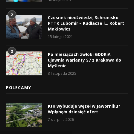
2
Czosnek niedźwiedzi, Schronisko
PTTK Lubomir – Kudłacze i… Robert
Makłowicz
15 lutego 2021
3
Po miesiącach zwłoki GDDKiA
ujawnia warianty S7 z Krakowa do
Myślenic
3 listopada 2025
POLECAMY
Kto wybuduje węzeł w Jaworniku?
Wpłynęło dziesięć ofert
7 sierpnia 2026