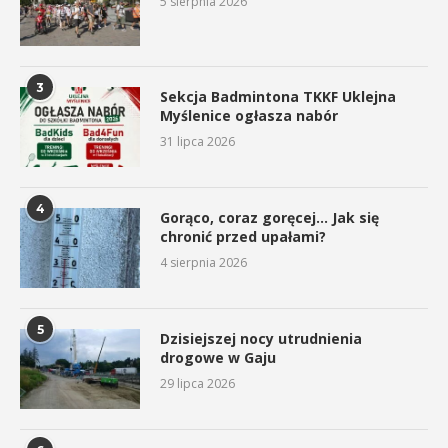
5 sierpnia 2026
3
Sekcja Badmintona TKKF Uklejna
Myślenice ogłasza nabór
31 lipca 2026
4
Gorąco, coraz goręcej… Jak się
chronić przed upałami?
4 sierpnia 2026
5
Dzisiejszej nocy utrudnienia
drogowe w Gaju
29 lipca 2026