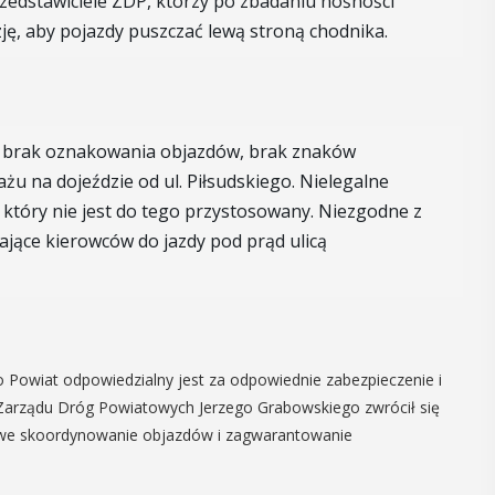
rzedstawiciele ZDP, którzy po zbadaniu nośności
16
zję, aby pojazdy puszczać lewą stroną chodnika.
MAJ
09:00 -
18:00
o brak oznakowania objazdów, brak znaków
żu na dojeździe od ul. Piłsudskiego. Nielegalne
Dzień otwarty
który nie jest do tego przystosowany. Niezgodne z
Biblioteki
jące kierowców do jazdy pod prąd ulicą
Pedagogicznej
nia seniorzy
PROGRAM DNIA OTWARTEGO BIBLIOTEKI
zję
PEDAGOGICZNEJ W MYŚLENICACH
odzące lato,
9.00 – 11.00 zajęcia dla dzieci:
ne kosmetyki
 Powiat odpowiedzialny jest za odpowiednie zabezpieczenie i
Spotkanie z robotami - Ozobot i Photon
 Uuczestnicy
Zarządu Dróg Powiatowych Jerzego Grabowskiego zwrócił się
zapraszają dzieci do wspólnej zabawy.
enie
owe skoordynowanie objazdów i zagwarantowanie
Magiczne ...