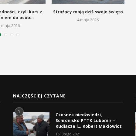
dności, czyli kurs z
Strażacy mają dziś swoje święto
aniem do osób...
4 maja 2026
5 maja 2026
NAJCZĘŚCIEJ CZYTANE
1
Czosnek niedźwiedzi,
Schronisko PTTK Lubomir –
Kudłacze i… Robert Makłowicz
15 lutego 2021