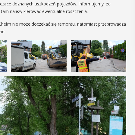
tyczące doznanych uszkodzeń pojazdów. Informujemy, że
POKAŻ SZCZEGÓŁY
 tam należy kierować ewentualne roszczenia.
a Chełm nie może doczekać się remontu, natomiast przeprowadza
ne.