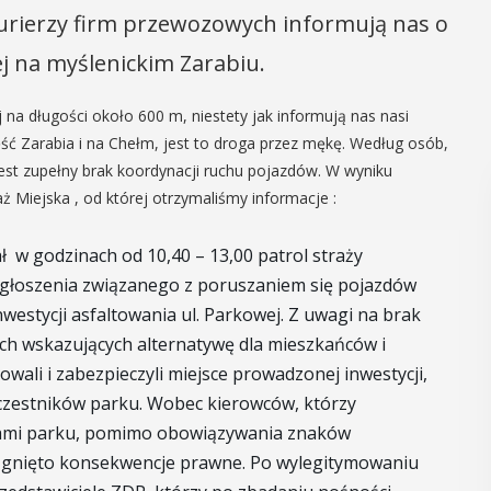
 kurierzy firm przewozowych informują nas o
j na myślenickim Zarabiu.
na długości około 600 m, niestety jak informują nas nasi
zęść Zarabia i na Chełm, jest to droga przez mękę. Według osób,
jest zupełny brak koordynacji ruchu pojazdów. W wyniku
ż Miejska , od której otrzymaliśmy informacje :
 w godzinach od 10,40 – 13,00 patrol straży
o zgłoszenia związanego z poruszaniem się pojazdów
westycji asfaltowania ul. Parkowej. Z uwagi na brak
h wskazujących alternatywę dla mieszkańców i
ali i zabezpieczyli miejsce prowadzonej inwestycji,
czestników parku. Wobec kierowców, którzy
jkami parku, pomimo obowiązywania znaków
ągnięto konsekwencje prawne. Po wylegitymowaniu