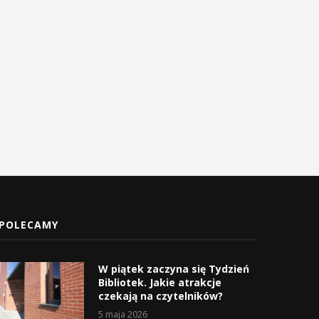
Uroczyste obchody Święta
Procesja z Cudownym Obr
Konstytucji 3 Maja w
Matki Bożej Pani Myślenickie
Myślenicach
2 maja 2026
3 maja 2026
POLECAMY
W piątek zaczyna się Tydzień
Bibliotek. Jakie atrakcje
czekają na czytelników?
5 maja 2026