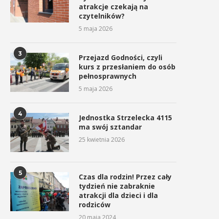
atrakcje czekają na
czytelników?
5 maja 2026
3
Przejazd Godności, czyli
kurs z przesłaniem do osób
pełnosprawnych
5 maja 2026
4
Jednostka Strzelecka 4115
ma swój sztandar
25 kwietnia 2026
5
Czas dla rodzin! Przez cały
tydzień nie zabraknie
atrakcji dla dzieci i dla
rodziców
20 maja 2024