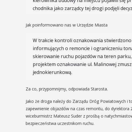
kierownika budowy na miejscu pojawili się p
12
chodnika jako zarządcy tej drogi podjęli decy
MAJ
16:00 - 17:30
EŃ
Jak poinformowano nas w Urzędzie Miasta
:00
W trakcie kontroli oznakowania stwierdzon
Spotkanie
informujących o remoncie i ograniczeniu tona
Seniorów w
rniej
skierowanie ruchu pojazdów na teren parku, 
Jaworniku
projektem oznakowanie ul. Malinowej zmusza
imira.
jednokierunkową.
zczanie i
Podczas majowego spotka
będą mieli wyjątkową oka
ieślnicy
Za co, przypomnijmy, odpowiada Starosta.
przygotować się na nadch
zaopatrując się w natural
 weekend wakacji, czyli 29-30
Jako że droga należy do Zarządu Dróg Powiatowych i to
wykonane własnoręcznie.
w Myślenicach odbędzie się
zapewnienie objazdów na czas remontu, do dyrektora 
będą proszeni o przyniesi
ja Turnieju Myślimira.
wiceburmistrz Mateusz Suder z prośbą o natychmiast
słoiczków ...
ie organizowane przez
bezpieczeństwa uczestnikom ruchu.
iepodległości w Myślenicach