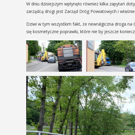
ię na ...
W dniu dzisiejszym wpłynęło również kilka zapytań do
POKAŻ SZCZEGÓŁY
zarządcą drogi jest Zarząd Dróg Powiatowych i właśnie
AŻ SZCZEGÓŁY
Dziwi w tym wszystkim fakt, że newralgiczna droga n
się kosmetyczne poprawki, które nie by jeszcze koniecz