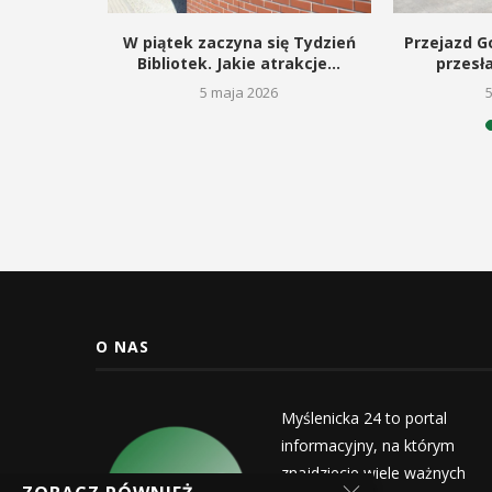
kie dla
W piątek zaczyna się Tydzień
Przejazd Go
gą budowę
Bibliotek. Jakie atrakcje...
przesł
5 maja 2026
26
O NAS
Myślenicka 24 to portal
informacyjny, na którym
znajdziecie wiele ważnych