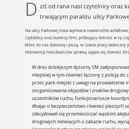
D
ziś od rana nasi czytelnicy oraz
trwającym paraliżu ulicy Parkowe
Na ulicy Parkowej trwa wymiana nawierzchni asfaltowej 
czytelnicy oraz kurierzy firm, próbujący dotrzeć w tę c
które do nas dzwonią i piszą, w czasie pracy widoczny 
interwencji mieszkańców sprawą zajęła się również Stra
W dniu dzisiejszym dyżurny SM zadysponował
miejskiej w tym również łączony z policją d
przez park miejski z uwagi na prowadzenie in
zorganizowania objazdów i znaków drogowyc
uczestników ruchu, funkcjonariusze koordynow
dbając o bezpieczeństwo również pieszych u
zdecydowali się przemieszczać wąskimi ale
drogowych mówiących o zakazie ruchu, wyci