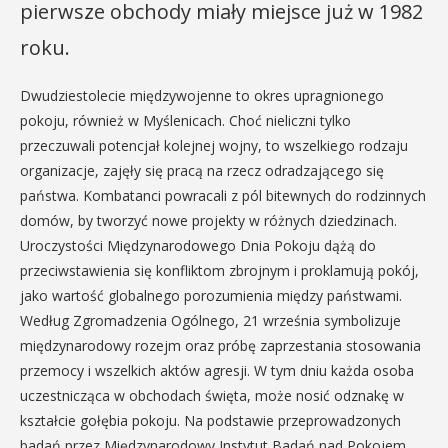
pierwsze obchody miały miejsce już w 1982
roku.
Dwudziestolecie międzywojenne to okres upragnionego
pokoju, również w Myślenicach. Choć nieliczni tylko
przeczuwali potencjał kolejnej wojny, to wszelkiego rodzaju
organizacje, zajęły się pracą na rzecz odradzającego się
państwa. Kombatanci powracali z pól bitewnych do rodzinnych
domów, by tworzyć nowe projekty w różnych dziedzinach.
Uroczystości Międzynarodowego Dnia Pokoju dążą do
przeciwstawienia się konfliktom zbrojnym i proklamują pokój,
jako wartość globalnego porozumienia między państwami.
Według Zgromadzenia Ogólnego, 21 września symbolizuje
międzynarodowy rozejm oraz próbę zaprzestania stosowania
przemocy i wszelkich aktów agresji. W tym dniu każda osoba
uczestnicząca w obchodach święta, może nosić odznakę w
kształcie gołębia pokoju. Na podstawie przeprowadzonych
badań przez Międzynarodowy Instytut Badań nad Pokojem