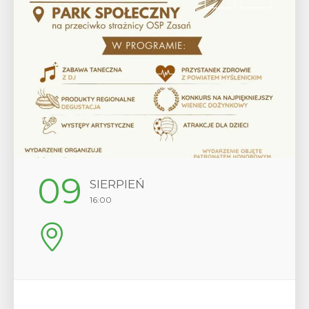
12
SIERPIEŃ
17:00