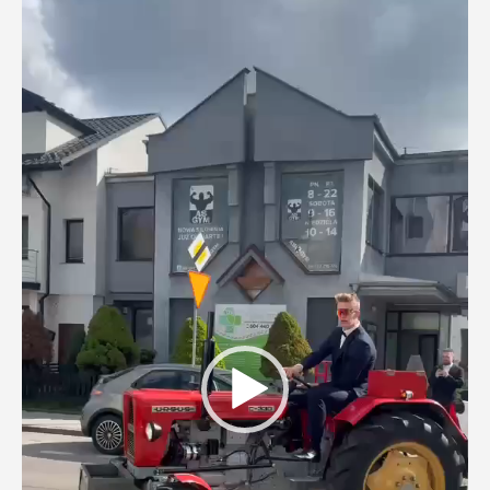
Odtwarzacz
video