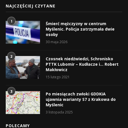
NAJCZĘŚCIEJ CZYTANE
1
Śmierć mężczyzny w centrum
Myślenic. Policja zatrzymała dwie
osoby
30 maja 2026
2
Czosnek niedźwiedzi, Schronisko
PTTK Lubomir – Kudłacze i… Robert
Makłowicz
15 lutego 2021
3
Po miesiącach zwłoki GDDKiA
ujawnia warianty S7 z Krakowa do
Myślenic
3 listopada 2025
POLECAMY