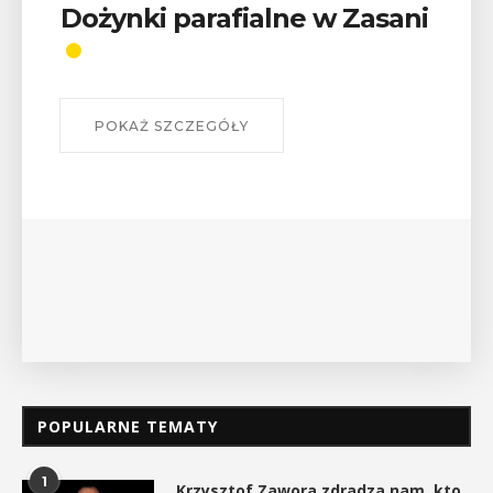
ani
Wykład „Jak zdobyć
odznaki na myślenickich
szlakach?”
W środę 12 sierpnia o godz. 17 w Miejskiej
Bibliotece Publicznej w Myślenicach odbędzie się
wykład Mateusza Murzyna, przewodnika i prezesa
myślenickiego oddziału PTTK Lubomir. ...
POKAŻ SZCZEGÓŁY
POPULARNE TEMATY
1
Krzysztof Zawora zdradza nam, kto