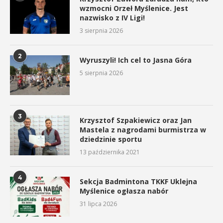
wzmocni Orzeł Myślenice. Jest
nazwisko z IV Ligi!
3 sierpnia 2026
2
Wyruszyli! Ich cel to Jasna Góra
5 sierpnia 2026
3
Krzysztof Szpakiewicz oraz Jan
Mastela z nagrodami burmistrza w
dziedzinie sportu
13 października 2021
4
Sekcja Badmintona TKKF Uklejna
Myślenice ogłasza nabór
31 lipca 2026