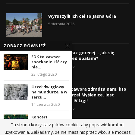
Wyruszyli! Ich cel to Jasna Góra
5 sierpnia 2026
ZOBACZ RÓWNIEŻ
Gorąco, coraz goręcej… Jak się
EDK to zawsze
chronić przed upałami?
spotkanie. Iść czy
4 sierpnia 2026
nie...
23 lutego 2020
Orzeł dwugłowy
Krzysztof Zawora zdradza nam, kto
na mundurze, a w
wzmocni Orzeł Myślenice. Jest
sercu...
nazwisko z IV Ligi!
14 czerwca 2020
3 sierpnia 2026
Koncert
Bożonarodzeniowy
Ta strona korzysta z plików cookie, aby poprawić komfort
– Polish Art
użytkowania. Zakładamy, że nie masz nic przeciwko, ale możesz
Philharmonic