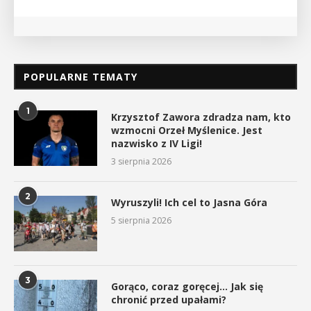
POPULARNE TEMATY
1
Krzysztof Zawora zdradza nam, kto
wzmocni Orzeł Myślenice. Jest
nazwisko z IV Ligi!
3 sierpnia 2026
2
Wyruszyli! Ich cel to Jasna Góra
5 sierpnia 2026
3
Gorąco, coraz goręcej… Jak się
chronić przed upałami?