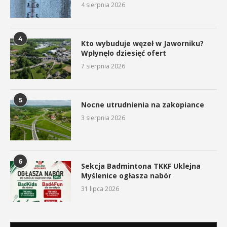
4 sierpnia 2026
4
Kto wybuduje węzeł w Jaworniku?
Wpłynęło dziesięć ofert
7 sierpnia 2026
5
Nocne utrudnienia na zakopiance
3 sierpnia 2026
6
Sekcja Badmintona TKKF Uklejna
Myślenice ogłasza nabór
31 lipca 2026