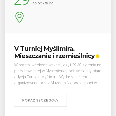
12
17:00
mira.
Wykład „Jak zdob
zemieślnicy
odznaki na myślen
szlakach?”
 czyli 29-30 sierpnia na
cach odbędzie się piąta
W środę 12 sierpnia o godz. 17 w
 Wydarzenie jest
Bibliotece Publicznej w Myśleni
m Niepodległości w ...
wykład Mateusza Murzyna, przew
myślenickiego oddziału PTTK Lubo
POKAŻ SZCZEGÓŁY