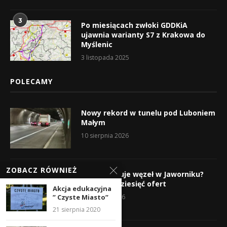
3
Po miesiącach zwłoki GDDKiA
ujawnia warianty S7 z Krakowa do
Myślenic
3 listopada 2025
POLECAMY
Nowy rekord w tunelu pod Luboniem
Małym
10 sierpnia 2026
ZOBACZ RÓWNIEŻ
Kto wybuduje węzeł w Jaworniku?
Wpłynęło dziesięć ofert
Akcja edukacyjna
” Czyste Miasto”
7 sierpnia 2026
21 sierpnia 2020