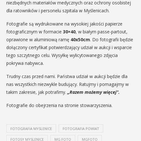
niezbędnych materiałów medycznych oraz ochrony osobistej
dla ratowników i personelu szpitala w Myślenicach.
Fotografie są wydrukowane na wysokiej jakości papierze
fotograficznym w formacie
30×40
, w białym passe-partout,
oprawione w aluminiową ramę
40x50cm
. Do fotografii będzie
dołączony certyfikat potwierdzający udział w aukcji i wsparcie
tego szczytnego celu. Wysyłkę wylicytowanego zdjęcia
pokrywa nabywca.
Trudny czas przed nami. Państwa udział w aukcji będzie dla
nas wszystkich niezwykle budujący. Ratujmy i pomagajmy w
takim zakresie, jak potrafimy.
„Razem możemy więcej”.
Fotografie do obejrzenia na stronie stowarzyszenia.
FOTOGRAFIA MYSLENICE
FOTOGRAFIA POWIAT
FOTOSY MYSLENICE
MG FOTO
MGFOTO