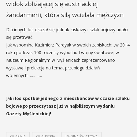
widok zbliżającej się austriackiej
żandarmerii, która siłą wcielała mężczyzn
Dla innych los okazał się jednak łaskawy i szlak bojowy udało
się przetrwać.
Jak wspomina Kazimierz Pardyak w swoich zapiskach: „w 2014
roku podczas 100 rocznicy wybuchu I wojny światowej w
Muzeum Regionalnym w Myślenicach zaprezentowano
wystawę i prelekcję na temat przebiegu działań
wojennych………….
Ja
ki los spotkał jednego z mieszkańców w czasie szlaku
bojowego przeczytasz już w najbliższym wydaniu
Gazety Myślenickiej!
CK ARMIA
CK AUSTRIA
I WOJNA ŚWIATOWA