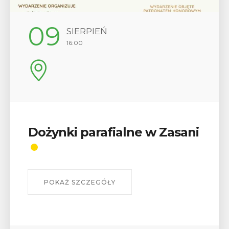
12
SIERPIEŃ
17:00
i
Wykład „Jak zdobyć
odznaki na myślenickich
szlakach?”
W środę 12 sierpnia o godz. 17 w Miejskiej
Bibliotece Publicznej w Myślenicach odbędzie się
wykład Mateusza Murzyna, przewodnika i prezesa
myślenickiego oddziału PTTK Lubomir. ...