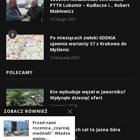
PTTK Lubomir – Kudłacze i… Robert
Makłowicz
15 lutego 2021
3
Po miesiącach zwłoki GDDKiA
ujawnia warianty S7 z Krakowa do
Myślenic
3 listopada 2025
POLECAMY
Kto wybuduje węzeł w Jaworniku?
Wpłynęło dziesięć ofert
7 sierpnia 2026
ZOBACZ RÓWNIEŻ
Przed nami
rocznica „czarnej
Wyruszyli! Ich cel to Jasna Góra
niedzieli”. Władze
5 sierpnia 2026
gminy...