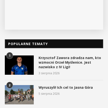
POKAŻ SZCZEGÓŁY
POPULARNE TEMATY
1
Krzysztof Zawora zdradza nam, kto
wzmocni Orzeł Myślenice. Jest
nazwisko z IV Ligi!
3 sierpnia 2026
2
Wyruszyli! Ich cel to Jasna Góra
5 sierpnia 2026