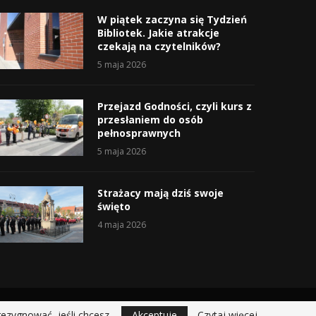
W piątek zaczyna się Tydzień
Bibliotek. Jakie atrakcje
czekają na czytelników?
5 maja 2026
Przejazd Godności, czyli kurs z
przesłaniem do osób
pełnosprawnych
5 maja 2026
Strażacy mają dziś swoje
święto
4 maja 2026
rezygnować, jeśli chcesz.
Akceptuje
Czytaj więcej