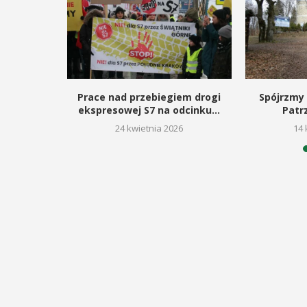
odbędzie się na ...
ltury i Sportu oraz Urząd ...
POKAŻ SZCZEGÓŁY
AŻ SZCZEGÓŁY
rojan,
Prace nad przebiegiem drogi
Spójrzmy 
acz kultury
ekspresowej S7 na odcinku...
Patr
26
24 kwietnia 2026
14 