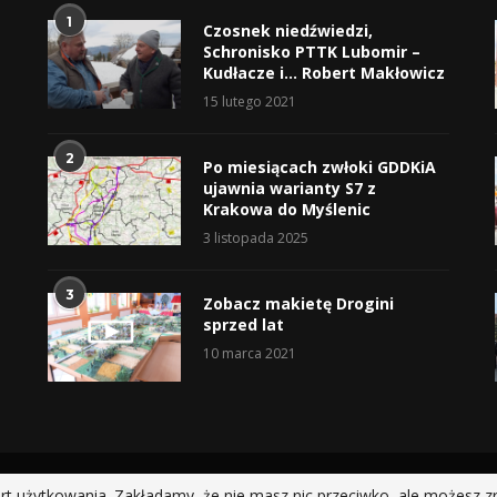
1
Czosnek niedźwiedzi,
Schronisko PTTK Lubomir –
Kudłacze i… Robert Makłowicz
15 lutego 2021
2
Po miesiącach zwłoki GDDKiA
ujawnia warianty S7 z
Krakowa do Myślenic
3 listopada 2025
3
Zobacz makietę Drogini
sprzed lat
10 marca 2021
@2019 - All Right Reserved.
rt użytkowania. Zakładamy, że nie masz nic przeciwko, ale możesz z