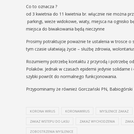
Co to oznacza
?
od 3 kwietnia do 11 kwietnia br. włącznie nie można p
parkingi, wieże widokowe, wiaty, miejsca na ognisko b
miejsca do biwakowania będą nieczynne
Prosimy potraktujcie poważnie te ustalenia w trosce o 
tym czasie ułatwiają życie – służbę zdrowia, wolontari
Rozumiemy potrzebę kontaktu z przyrodą i potrzebę ode
Polaków. Jednak w czasach epidemii jedynie solidarne i
szybki powrót do normalnego funkcjonowania.
Przypominamy że również Gorczański PN, Babiogórski P
KORONA WIRUS
KORONAWIRUS
MYSLENICE ZAKAZ
ZAKAZ WSTEPU DO LASU
ZAKAZ WYCHODZENIA
ZAKA
ZOBOSTRZENIA MYSLENICE