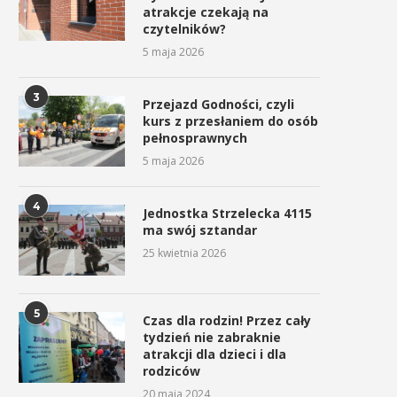
atrakcje czekają na
czytelników?
5 maja 2026
3
Przejazd Godności, czyli
kurs z przesłaniem do osób
pełnosprawnych
5 maja 2026
4
Jednostka Strzelecka 4115
ma swój sztandar
25 kwietnia 2026
5
Czas dla rodzin! Przez cały
tydzień nie zabraknie
atrakcji dla dzieci i dla
rodziców
20 maja 2024