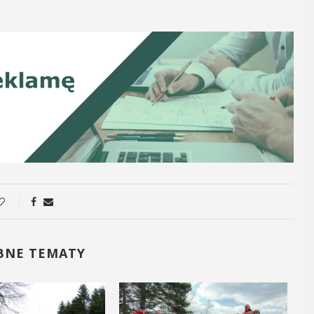
12
MAJ
16:00 - 17:30
Spotkanie
Seniorów w
Jaworniku
 i
Podczas majowego spotkania seniorzy
będą mieli wyjątkową okazję
y
przygotować się na nadchodzące lato,
zaopatrując się w naturalne kosmetyki
, czyli 29-30
wykonane własnoręcznie. Uuczestnicy
dbędzie się
BNE TEMATY
będą proszeni o przyniesienie
mira.
słoiczków ...
 przez
 Myślenicach