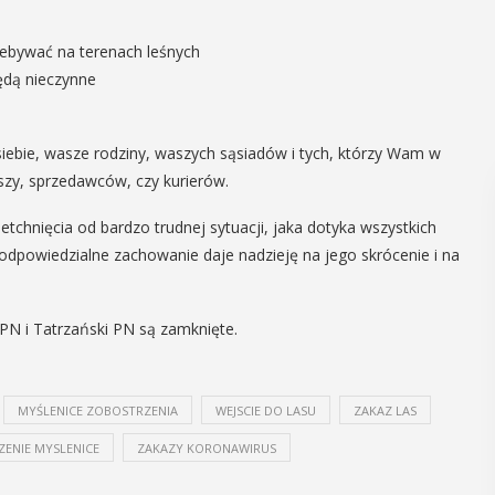
rzebywać na terenach leśnych
ędą nieczynne
siebie, wasze rodziny, waszych sąsiadów i tych, którzy Wam w
uszy, sprzedawców, czy kurierów.
tchnięcia od bardzo trudnej sytuacji, jaka dotyka wszystkich
 odpowiedzialne zachowanie daje nadzieję na jego skrócenie i na
N i Tatrzański PN są zamknięte.
MYŚLENICE ZOBOSTRZENIA
WEJSCIE DO LASU
ZAKAZ LAS
ZENIE MYSLENICE
ZAKAZY KORONAWIRUS