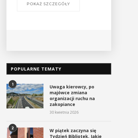
POKAŻ SZCZEGÓŁY
Czas zacząć sezon górskich
W Tokarni uczczono Dzi
wędrówek
Pamięci Polaków Ratując
Żydów...
10 kwietnia 2026
25 marca 2026
POPULARNE TEMATY
1
Uwaga kierowcy, po
majówce zmiana
organizacji ruchu na
zakopiance
30 kwietnia 2026
2
W piątek zaczyna się
Tydzień Bibliotek. Jakie