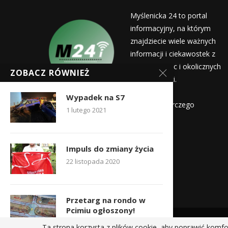
Myślenicka 24 to portal
informacyjny, na którym
znajdziecie wiele ważnych
informacji i ciekawostek z
życia Myślenic i okolicznych
ZOBACZ RÓWNIEŻ
miejscowości.
Wydawca:
Wypadek na S7
Myślenicka Agencja Rozwoju Gospodarczego
1 lutego 2021
Kontakt:
redakcja@myslenicka24.pl
Impuls do zmiany życia
22 listopada 2020
Przetarg na rondo w
Pcimiu ogłoszony!
7 kwietnia 2021
Ta strona korzysta z plików cookie, aby poprawić komfo