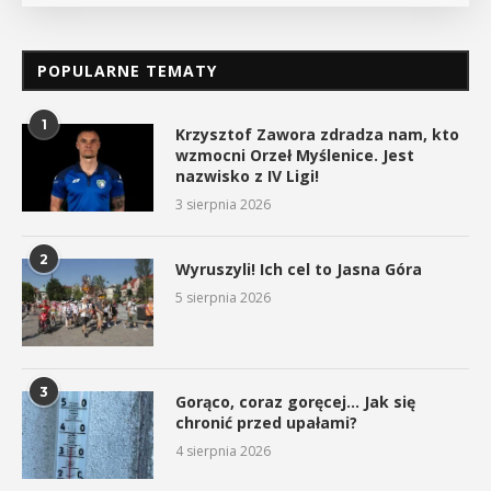
POPULARNE TEMATY
1
Krzysztof Zawora zdradza nam, kto
wzmocni Orzeł Myślenice. Jest
nazwisko z IV Ligi!
3 sierpnia 2026
2
Wyruszyli! Ich cel to Jasna Góra
5 sierpnia 2026
3
Gorąco, coraz goręcej… Jak się
chronić przed upałami?
4 sierpnia 2026