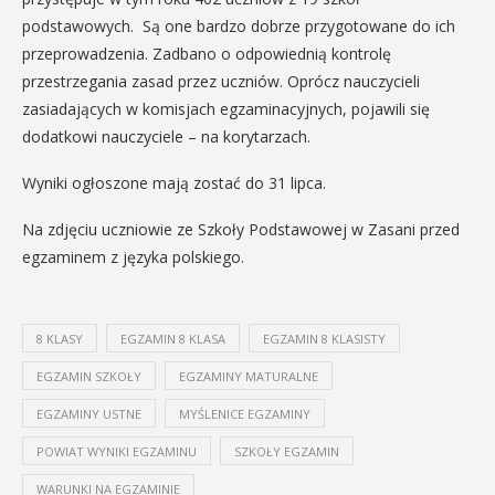
podstawowych. Są one bardzo dobrze przygotowane do ich
przeprowadzenia. Zadbano o odpowiednią kontrolę
przestrzegania zasad przez uczniów. Oprócz nauczycieli
zasiadających w komisjach egzaminacyjnych, pojawili się
dodatkowi nauczyciele – na korytarzach.
Wyniki ogłoszone mają zostać do 31 lipca.
Na zdjęciu uczniowie ze Szkoły Podstawowej w Zasani przed
egzaminem z języka polskiego.
8 KLASY
EGZAMIN 8 KLASA
EGZAMIN 8 KLASISTY
EGZAMIN SZKOŁY
EGZAMINY MATURALNE
EGZAMINY USTNE
MYŚLENICE EGZAMINY
POWIAT WYNIKI EGZAMINU
SZKOŁY EGZAMIN
WARUNKI NA EGZAMINIE