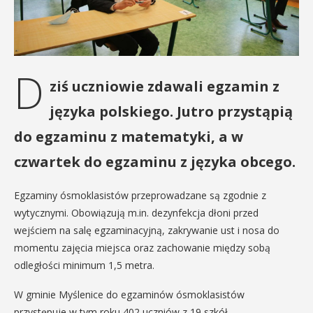
D
ziś uczniowie zdawali egzamin z
języka polskiego.
Jutro przystąpią
do egzaminu z matematyki, a w
czwartek do egzaminu z języka obcego.
Egzaminy ósmoklasistów przeprowadzane są zgodnie z
wytycznymi. Obowiązują m.in. dezynfekcja dłoni przed
wejściem na salę egzaminacyjną, zakrywanie ust i nosa do
momentu zajęcia miejsca oraz zachowanie między sobą
odległości minimum 1,5 metra.
W gminie Myślenice do egzaminów ósmoklasistów
przystępuje w tym roku 402 uczniów z 19 szkół