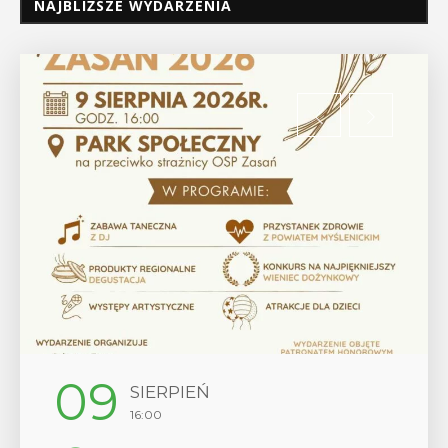
NAJBLIŻSZE WYDARZENIA
12
SIERPIEŃ
SIER
16:00
17:00