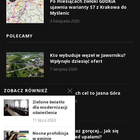
Po miesiącach zwłoki GDDKiA
ujawnia warianty S7 z Krakowa do
Myślenic
3 listopada 2025
POLECAMY
Kto wybuduje węzeł w Jaworniku?
Wpłynęło dziesięć ofert
7 sierpnia 2026
ZOBACZ RÓWNIEŻ
Wyruszyli! Ich cel to Jasna Góra
5 sierpnia 2026
Zielone światło
dla modernizacji
oświetlenia
11 lipca 2023
Gorąco, coraz goręcej… Jak się
Nocna prohibicja
chronić przed upałami?
w gminie