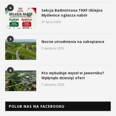
4
Sekcja Badmintona TKKF Uklejna
Myślenice ogłasza nabór
31 lipca 2026
5
Nocne utrudnienia na zakopiance
3 sierpnia 2026
6
Kto wybuduje węzeł w Jaworniku?
Wpłynęło dziesięć ofert
7 sierpnia 2026
POLUB NAS NA FACEBOOKU