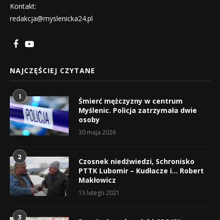
Kontakt:
redakcja@myslenicka24.pl
NAJCZĘŚCIEJ CZYTANE
1
Śmierć mężczyzny w centrum
Myślenic. Policja zatrzymała dwie
osoby
30 maja 2026
2
Czosnek niedźwiedzi, Schronisko
PTTK Lubomir – Kudłacze i… Robert
Makłowicz
15 lutego 2021
3