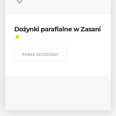
sani
Wykład „Jak zdobyć
odznaki na myślenickich
szlakach?”
W środę 12 sierpnia o godz. 17 w Miejskiej
Bibliotece Publicznej w Myślenicach odbędzie s
wykład Mateusza Murzyna, przewodnika i preze
myślenickiego oddziału PTTK Lubomir. ...
POKAŻ SZCZEGÓŁY