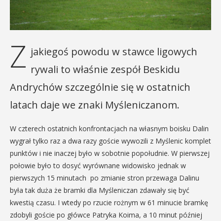
Z
jakiegoś powodu w stawce ligowych
rywali to właśnie zespół Beskidu
Andrychów szczególnie się w ostatnich
latach daje we znaki Myśleniczanom.
W czterech ostatnich konfrontacjach na własnym boisku Dalin
wygrał tylko raz a dwa razy goście wywozili z Myślenic komplet
punktów i nie inaczej było w sobotnie popołudnie. W pierwszej
połowie było to dosyć wyrównane widowisko jednak w
pierwszych 15 minutach po zmianie stron przewaga Dalinu
była tak duża że bramki dla Myśleniczan zdawały się być
kwestią czasu. I wtedy po rzucie rożnym w 61 minucie bramkę
zdobyli goście po główce Patryka Koima, a 10 minut później