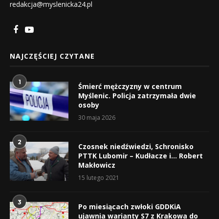
redakcja@myslenicka24.pl
NAJCZĘŚCIEJ CZYTANE
1
Śmierć mężczyzny w centrum
Myślenic. Policja zatrzymała dwie
osoby
30 maja 2026
2
Czosnek niedźwiedzi, Schronisko
PTTK Lubomir – Kudłacze i… Robert
Makłowicz
15 lutego 2021
3
Po miesiącach zwłoki GDDKiA
ujawnia warianty S7 z Krakowa do