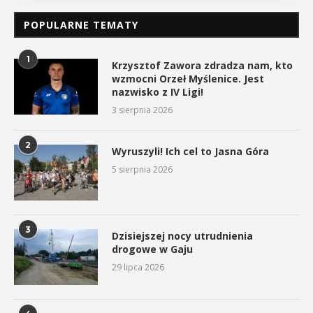
POPULARNE TEMATY
1
Krzysztof Zawora zdradza nam, kto
wzmocni Orzeł Myślenice. Jest
nazwisko z IV Ligi!
3 sierpnia 2026
2
Wyruszyli! Ich cel to Jasna Góra
5 sierpnia 2026
3
Dzisiejszej nocy utrudnienia
drogowe w Gaju
29 lipca 2026