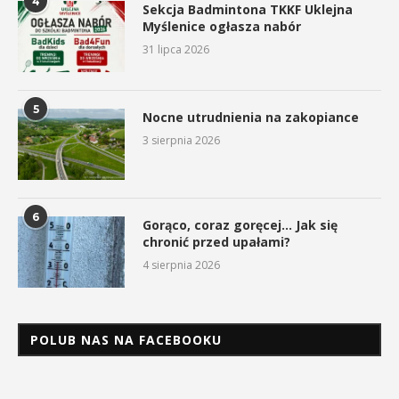
4
Sekcja Badmintona TKKF Uklejna
Myślenice ogłasza nabór
31 lipca 2026
5
Nocne utrudnienia na zakopiance
3 sierpnia 2026
6
Gorąco, coraz goręcej… Jak się
chronić przed upałami?
4 sierpnia 2026
POLUB NAS NA FACEBOOKU