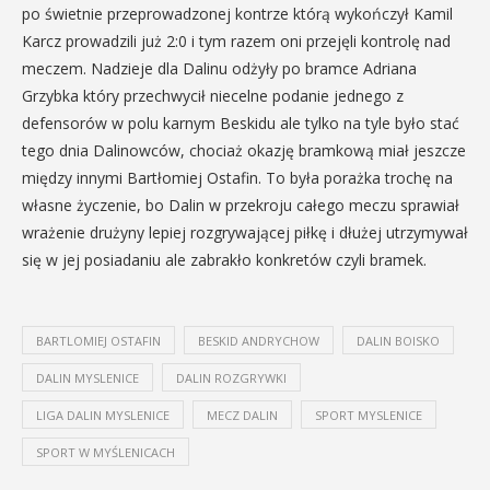
po świetnie przeprowadzonej kontrze którą wykończył Kamil
Karcz prowadzili już 2:0 i tym razem oni przejęli kontrolę nad
meczem. Nadzieje dla Dalinu odżyły po bramce Adriana
Grzybka który przechwycił niecelne podanie jednego z
defensorów w polu karnym Beskidu ale tylko na tyle było stać
tego dnia Dalinowców, chociaż okazję bramkową miał jeszcze
między innymi Bartłomiej Ostafin. To była porażka trochę na
własne życzenie, bo Dalin w przekroju całego meczu sprawiał
wrażenie drużyny lepiej rozgrywającej piłkę i dłużej utrzymywał
się w jej posiadaniu ale zabrakło konkretów czyli bramek.
BARTLOMIEJ OSTAFIN
BESKID ANDRYCHOW
DALIN BOISKO
DALIN MYSLENICE
DALIN ROZGRYWKI
LIGA DALIN MYSLENICE
MECZ DALIN
SPORT MYSLENICE
SPORT W MYŚLENICACH