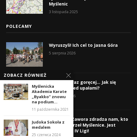
Myślenic
3 listopada 2025
POLECAMY
Wyruszyli! Ich cel to Jasna Góra
5 sierpnia 2026
ZOBACZ RÓWNIEŻ
Gorąco, coraz goręcej… Jak się
Myślenicka
chronić przed upałami?
Akademia Karate
4 sierpnia 2026
„Byakko” znowu
na podium...
11 października 2021
Krzysztof Zawora zdradza nam, kto
Judoka Sokoła z
wzmocni Orzeł Myślenice. Jest
medalem
nazwisko z IV Ligi!
25 czerwca 2024