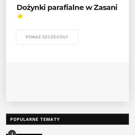
Wykład „Jak zdobyć
odznaki na myślenickich
szlakach?”
W środę 12 sierpnia o godz. 17 w Miejskiej
Bibliotece Publicznej w Myślenicach odbędzie się
wykład Mateusza Murzyna, przewodnika i prezesa
myślenickiego oddziału PTTK Lubomir. ...
POKAŻ SZCZEGÓŁY
POPULARNE TEMATY
1