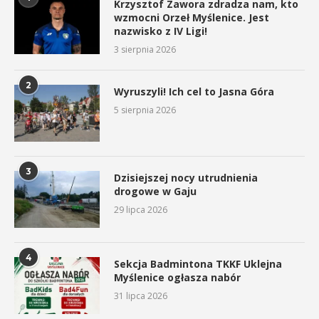
Krzysztof Zawora zdradza nam, kto
wzmocni Orzeł Myślenice. Jest
nazwisko z IV Ligi!
3 sierpnia 2026
2
Wyruszyli! Ich cel to Jasna Góra
5 sierpnia 2026
3
Dzisiejszej nocy utrudnienia
drogowe w Gaju
29 lipca 2026
4
Sekcja Badmintona TKKF Uklejna
Myślenice ogłasza nabór
31 lipca 2026