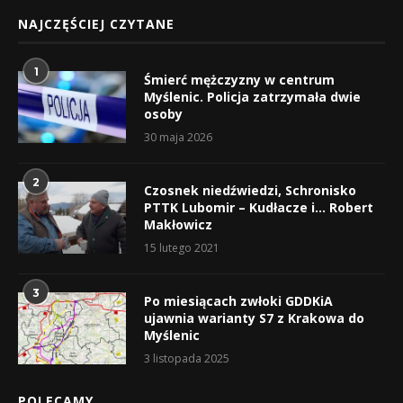
NAJCZĘŚCIEJ CZYTANE
1
Śmierć mężczyzny w centrum
Myślenic. Policja zatrzymała dwie
osoby
30 maja 2026
2
Czosnek niedźwiedzi, Schronisko
PTTK Lubomir – Kudłacze i… Robert
Makłowicz
15 lutego 2021
3
Po miesiącach zwłoki GDDKiA
ujawnia warianty S7 z Krakowa do
Myślenic
3 listopada 2025
POLECAMY