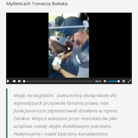
Myślenicach Tomasza Burkata.
Mając na względzie, powszechną dezaprobatę dla
najmniejszych przejawów łamania prawa, nasi
funkcjonariusze zdynamizowali działania w rejonie
Zarabia. Miejsca wskazane przez mieszkańców jako
uciążliwe zostały objęte dodatkowymi patrolami.
Podejmujemy i nadal będziemy konsekwentnie