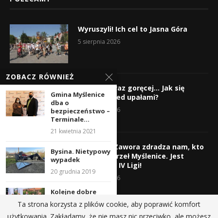
Wyruszyli! Ich cel to Jasna Góra
5 sierpnia 2026
ZOBACZ RÓWNIEŻ
Gorąco, coraz goręcej… Jak się
Gmina Myślenice
chronić przed upałami?
dba o
4 sierpnia 2026
bezpieczeństwo –
Terminale...
21 kwietnia 2021
Krzysztof Zawora zdradza nam, kto
Bysina. Nietypowy
wzmocni Orzeł Myślenice. Jest
wypadek
nazwisko z IV Ligi!
20 grudnia 2019
3 sierpnia 2026
Kolejne dobre
wiadomości dla
Ta strona korzysta z plików cookie, aby poprawić komfort
Gminy Myślenice
użytkowania. Zakładamy, że nie masz nic przeciwko, ale możesz
i...