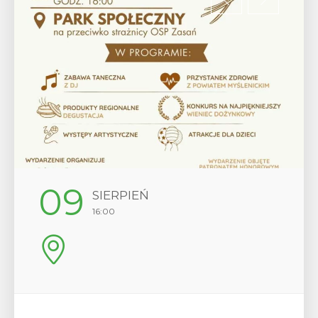
12
SIERPIEŃ
17:00