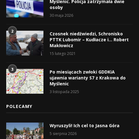
Myślenic. Policja zatrzymała dwie
osoby
30 maja 2026
2
Czosnek niedźwiedzi, Schronisko
PTTK Lubomir – Kudłacze i… Robert
Makłowicz
15 lutego 2021
3
Po miesiącach zwłoki GDDKiA
ujawnia warianty S7 z Krakowa do
Myślenic
3 listopada 2025
POLECAMY
Wyruszyli! Ich cel to Jasna Góra
5 sierpnia 2026