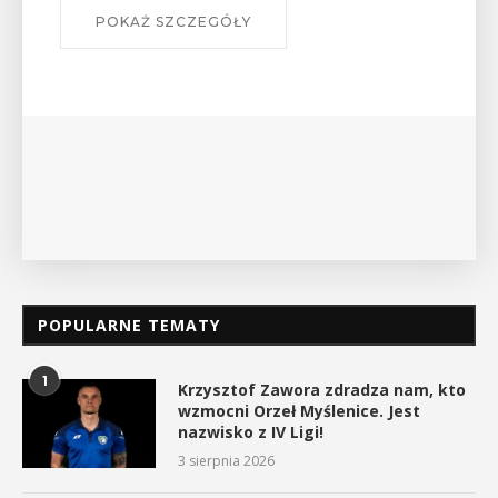
W środę 12 sierpnia o godz. 17 w Miejskiej
Bibliotece Publicznej w Myślenicach odbędzie się
wykład Mateusza Murzyna, przewodnika i prezesa
myślenickiego oddziału PTTK Lubomir. ...
POKAŻ SZCZEGÓŁY
POPULARNE TEMATY
1
Krzysztof Zawora zdradza nam, kto
wzmocni Orzeł Myślenice. Jest
nazwisko z IV Ligi!
3 sierpnia 2026