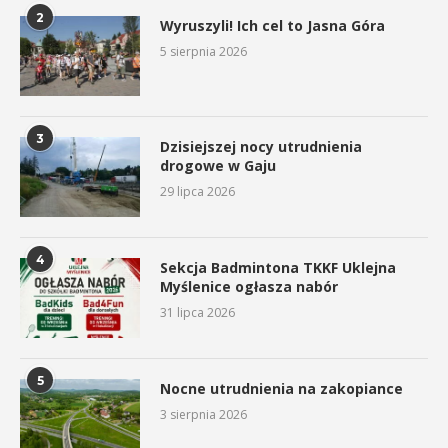
2
Wyruszyli! Ich cel to Jasna Góra
5 sierpnia 2026
3
Dzisiejszej nocy utrudnienia
drogowe w Gaju
29 lipca 2026
4
Sekcja Badmintona TKKF Uklejna
Myślenice ogłasza nabór
31 lipca 2026
5
Nocne utrudnienia na zakopiance
3 sierpnia 2026