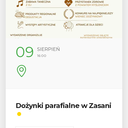
12
SIERPIEŃ
17:00
i
Wykład „Jak zdobyć
odznaki na myślenickich
szlakach?”