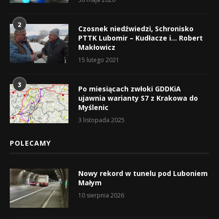
2
Czosnek niedźwiedzi, Schronisko
PTTK Lubomir – Kudłacze i… Robert
Makłowicz
15 lutego 2021
3
Po miesiącach zwłoki GDDKiA
ujawnia warianty S7 z Krakowa do
Myślenic
3 listopada 2025
POLECAMY
Nowy rekord w tunelu pod Luboniem
Małym
10 sierpnia 2026