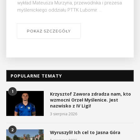
wykład Mateusza Murzyna, przewodnika i prezesa
myślenickiego oddziału PTTK Lubomir. ...
POKAŻ SZCZEGÓŁY
POPULARNE TEMATY
1
Krzysztof Zawora zdradza nam, kto
wzmocni Orzeł Myślenice. Jest
nazwisko z IV Ligi!
3 sierpnia 2026
2
Wyruszyli! Ich cel to Jasna Góra