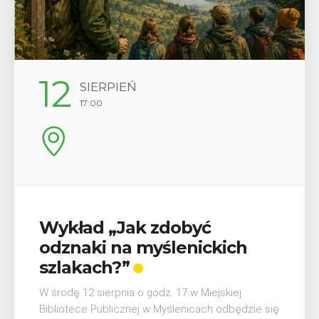
12
SIERPIEŃ
17:00
Wykład „Jak zdobyć
odznaki na myślenickich
szlakach?”
W środę 12 sierpnia o godz. 17 w Miejskiej
Bibliotece Publicznej w Myślenicach odbędzie się