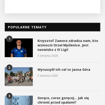
POPULARNE TEMATY
1
Krzysztof Zawora zdradza nam, kto
wzmocni Orzeł Myślenice. Jest
nazwisko z IV Ligi!
3 sierpnia 2026
2
Wyruszyli! Ich cel to Jasna Góra
5 sierpnia 2026
3
Gorąco, coraz goręcej… Jak się
chronić przed upałami?