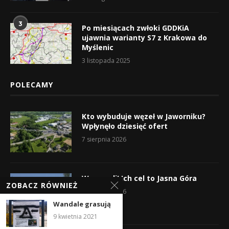
3
Po miesiącach zwłoki GDDKiA
ujawnia warianty S7 z Krakowa do
Myślenic
3 listopada 2025
POLECAMY
Kto wybuduje węzeł w Jaworniku?
Wpłynęło dziesięć ofert
7 sierpnia 2026
Wyruszyli! Ich cel to Jasna Góra
ZOBACZ RÓWNIEŻ
5 sierpnia 2026
Wandale grasują
9 kwietnia 2021