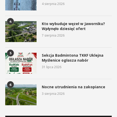
4 sierpnia 2026
4
Kto wybuduje węzeł w Jaworniku?
Wpłynęło dziesięć ofert
7 sierpnia 2026
5
Sekcja Badmintona TKKF Uklejna
Myślenice ogłasza nabór
31 lipca 2026
6
Nocne utrudnienia na zakopiance
3 sierpnia 2026