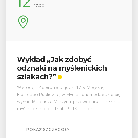
29
08:00 - 18:00
V Turniej Myślimira.
Mieszczanie i rzemieślnicy
W ostatni weekend wakacji, czyli 29-30 sierpnia w
Myślenicach odbędzie się piąta edycja Turnieju
Myślimira. Wydarzenie organizowane przez
Muzeum Niepodległości w Myślenicach odbędzie
się na ...
POKAŻ SZCZEGÓŁY