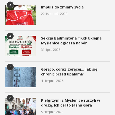
3
Impuls do zmiany życia
22 listopada 2020
4
Sekcja Badmintona TKKF Uklejna
Myślenice ogłasza nabór
31 lipca 2026
5
Gorąco, coraz goręcej… Jak się
chronić przed upałami?
4 sierpnia 2026
6
Pielgrzymi z Myślenice ruszyli w
drogę. Ich cel to Jasna Góra
5 sierpnia 2023