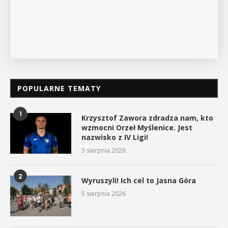
POKAŻ SZCZEGÓŁY
POPULARNE TEMATY
1
Krzysztof Zawora zdradza nam, kto
wzmocni Orzeł Myślenice. Jest
nazwisko z IV Ligi!
3 sierpnia 2026
2
Wyruszyli! Ich cel to Jasna Góra
5 sierpnia 2026