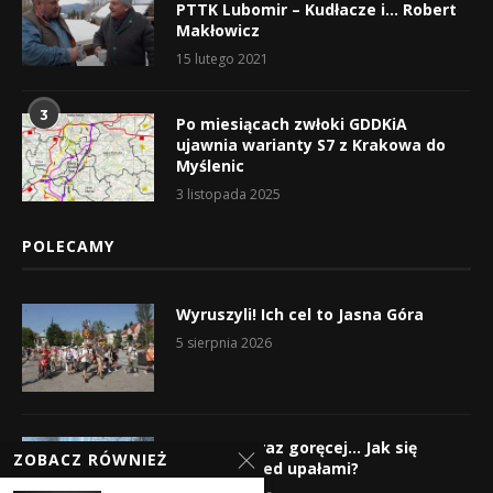
PTTK Lubomir – Kudłacze i… Robert
Makłowicz
15 lutego 2021
3
Po miesiącach zwłoki GDDKiA
ujawnia warianty S7 z Krakowa do
Myślenic
3 listopada 2025
POLECAMY
Wyruszyli! Ich cel to Jasna Góra
5 sierpnia 2026
Gorąco, coraz goręcej… Jak się
ZOBACZ RÓWNIEŻ
chronić przed upałami?