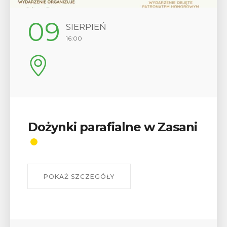
12
SIERPIEŃ
17:00
Wykład „Jak zdobyć
odznaki na myślenickich
szlakach?”
W środę 12 sierpnia o godz. 17 w Miejskiej
Bibliotece Publicznej w Myślenicach odbędzie się
wykład Mateusza Murzyna, przewodnika i prezesa
myślenickiego oddziału PTTK Lubomir. ...