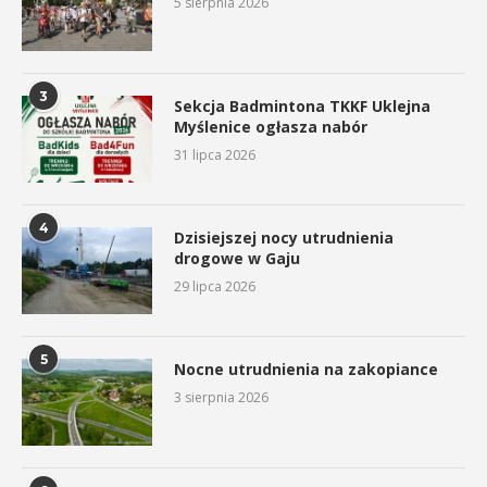
5 sierpnia 2026
3
Sekcja Badmintona TKKF Uklejna
Myślenice ogłasza nabór
31 lipca 2026
4
Dzisiejszej nocy utrudnienia
drogowe w Gaju
29 lipca 2026
5
Nocne utrudnienia na zakopiance
3 sierpnia 2026