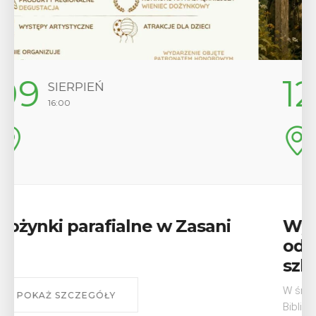
12
SIERPIEŃ
17:00
Wykład „Jak zdobyć
odznaki na myślenickich
szlakach?”
W środę 12 sierpnia o godz. 17 w Miejskiej
Bibliotece Publicznej w Myślenicach odbędzie się