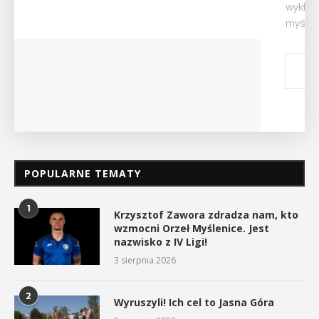
wykład Mateusza Murzyna, przewodnika i prezesa
myślenickiego oddziału PTTK Lubomir. ...
POKAŻ SZCZEGÓŁY
POPULARNE TEMATY
1
Krzysztof Zawora zdradza nam, kto
wzmocni Orzeł Myślenice. Jest
nazwisko z IV Ligi!
3 sierpnia 2026
2
Wyruszyli! Ich cel to Jasna Góra