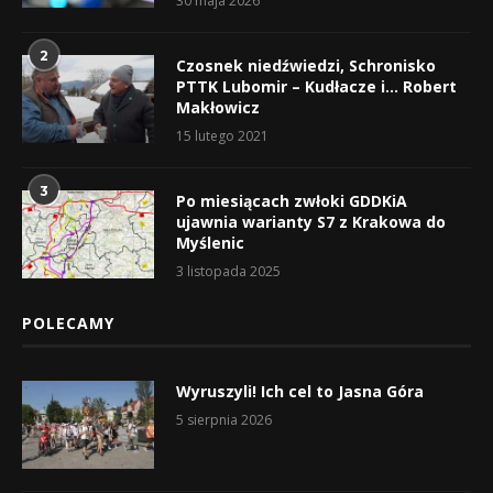
30 maja 2026
2
Czosnek niedźwiedzi, Schronisko
PTTK Lubomir – Kudłacze i… Robert
Makłowicz
15 lutego 2021
3
Po miesiącach zwłoki GDDKiA
ujawnia warianty S7 z Krakowa do
Myślenic
3 listopada 2025
POLECAMY
Wyruszyli! Ich cel to Jasna Góra
5 sierpnia 2026