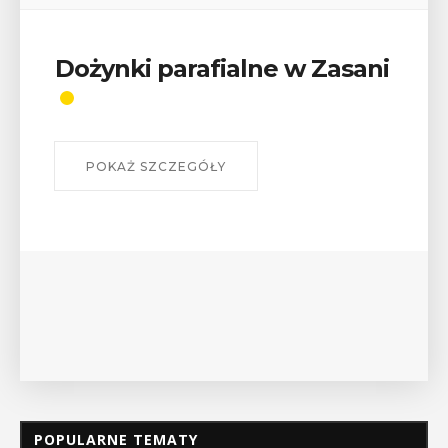
Wykład „Jak zdobyć
odznaki na myślenickich
szlakach?”
W środę 12 sierpnia o godz. 17 w Miejskiej
Bibliotece Publicznej w Myślenicach odbędzie się
wykład Mateusza Murzyna, przewodnika i prezesa
myślenickiego oddziału PTTK Lubomir. ...
POKAŻ SZCZEGÓŁY
POPULARNE TEMATY