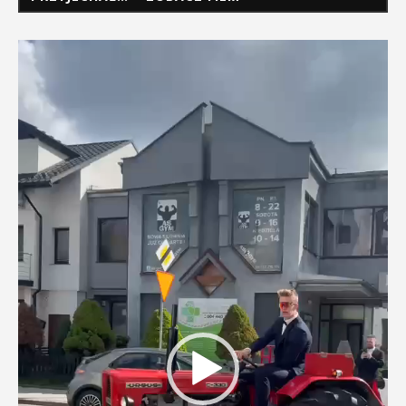
Odtwarzacz
video