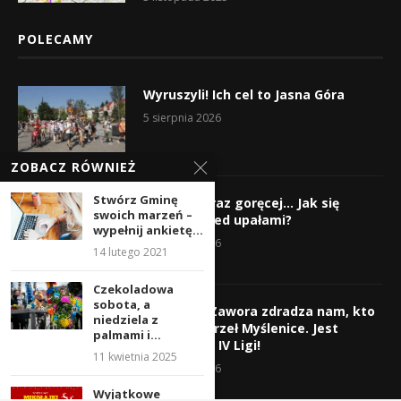
POLECAMY
Wyruszyli! Ich cel to Jasna Góra
5 sierpnia 2026
ZOBACZ RÓWNIEŻ
Stwórz Gminę
Gorąco, coraz goręcej… Jak się
swoich marzeń –
chronić przed upałami?
wypełnij ankietę...
4 sierpnia 2026
14 lutego 2021
Czekoladowa
sobota, a
Krzysztof Zawora zdradza nam, kto
niedziela z
wzmocni Orzeł Myślenice. Jest
palmami i...
nazwisko z IV Ligi!
11 kwietnia 2025
3 sierpnia 2026
Wyjątkowe