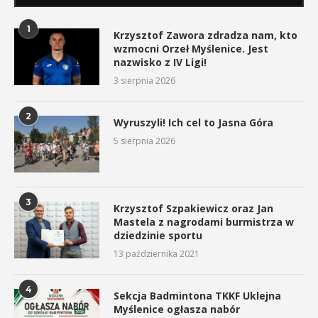
1
Krzysztof Zawora zdradza nam, kto
wzmocni Orzeł Myślenice. Jest
nazwisko z IV Ligi!
3 sierpnia 2026
2
Wyruszyli! Ich cel to Jasna Góra
5 sierpnia 2026
3
Krzysztof Szpakiewicz oraz Jan
Mastela z nagrodami burmistrza w
dziedzinie sportu
13 października 2021
4
Sekcja Badmintona TKKF Uklejna
Myślenice ogłasza nabór