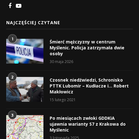
NAJCZĘŚCIEJ CZYTANE
1
Śmierć mężczyzny w centrum
Myślenic. Policja zatrzymała dwie
osoby
30 maja 2026
2
Czosnek niedźwiedzi, Schronisko
PTTK Lubomir – Kudłacze i… Robert
Makłowicz
15 lutego 2021
3
Po miesiącach zwłoki GDDKiA
ujawnia warianty S7 z Krakowa do
Myślenic
3 listopada 2025