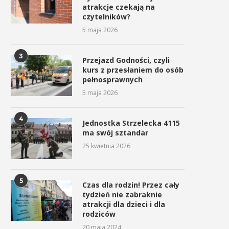
atrakcje czekają na
czytelników?
5 maja 2026
3
Przejazd Godności, czyli
kurs z przesłaniem do osób
pełnosprawnych
5 maja 2026
4
Jednostka Strzelecka 4115
ma swój sztandar
25 kwietnia 2026
5
Czas dla rodzin! Przez cały
tydzień nie zabraknie
atrakcji dla dzieci i dla
rodziców
20 maja 2024