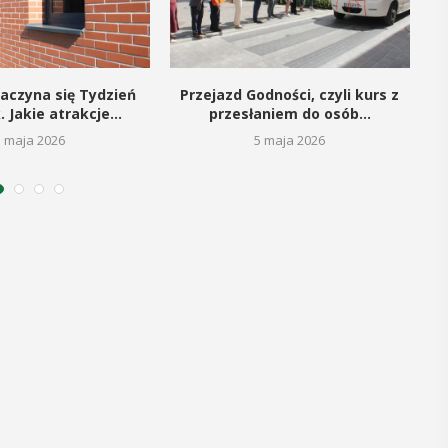
12
MAJ
16:00 - 17:30
aczyna się Tydzień
Przejazd Godności, czyli kurs z
S
. Jakie atrakcje...
przesłaniem do osób...
5 maja 2026
5 maja 2026
Spotkanie
Seniorów w
Jaworniku
 i
Podczas majowego spotkania seniorzy
będą mieli wyjątkową okazję
y
przygotować się na nadchodzące lato,
zaopatrując się w naturalne kosmetyki
, czyli 29-30
wykonane własnoręcznie. Uuczestnicy
dbędzie się
będą proszeni o przyniesienie
mira.
słoiczków ...
 przez
 Myślenicach