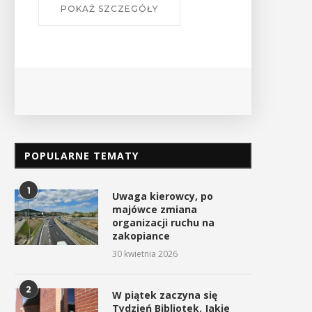
POKAŻ SZCZEGÓŁY
POPULARNE TEMATY
1
Uwaga kierowcy, po
majówce zmiana
organizacji ruchu na
zakopiance
30 kwietnia 2026
2
W piątek zaczyna się
Tydzień Bibliotek. Jakie