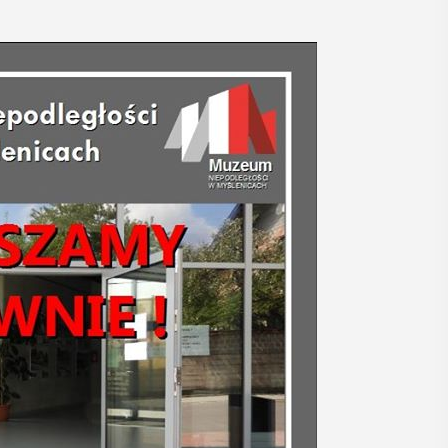
06
MAJ
17:00
Promocja XXVII
tomu rocznika
„Małopolska.
Regiony –
regionalizmy –
małe ojczyny”
zyli 29-30
dzie się
W środę 6 maja o godz. 17 w Miejskiej
ra.
Bibliotece Publicznej w Myślenicach
rzez
odbędzie się promocja XXVII tomu
yślenicach
rocznika "Małopolska. Regiony -