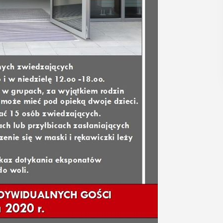
regionalizmy - małe ...
POKAŻ SZCZEGÓŁY