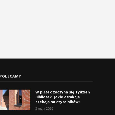
Czas zacząć sezon górskich
Wyjątkowe dzieło wybrzmia
wędrówek
początek Wielkiego Tygod
10 kwietnia 2026
31 marca 2026
POLECAMY
W piątek zaczyna się Tydzień
Bibliotek. Jakie atrakcje
czekają na czytelników?
5 maja 2026