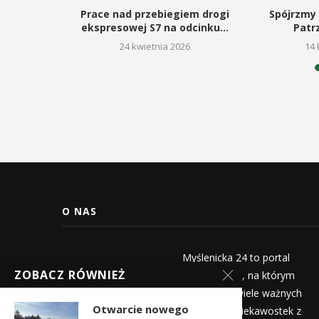
usiewicz
Prace nad przebiegiem drogi
Spójrzmy 
 causa
ekspresowej S7 na odcinku...
Patr
owskiej
24 kwietnia 2026
14 
6
O NAS
Myślenicka 24 to portal
ZOBACZ RÓWNIEŻ
informacyjny, na którym
znajdziecie wiele ważnych
Otwarcie nowego
informacji i ciekawostek z