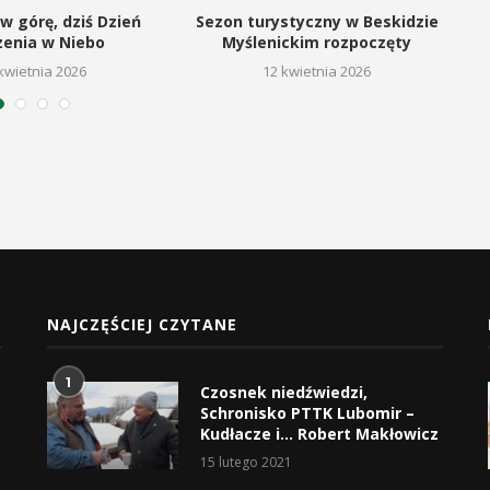
w górę, dziś Dzień
Sezon turystyczny w Beskidzie
zenia w Niebo
Myślenickim rozpoczęty
kwietnia 2026
12 kwietnia 2026
NAJCZĘŚCIEJ CZYTANE
1
Czosnek niedźwiedzi,
Schronisko PTTK Lubomir –
Kudłacze i… Robert Makłowicz
15 lutego 2021