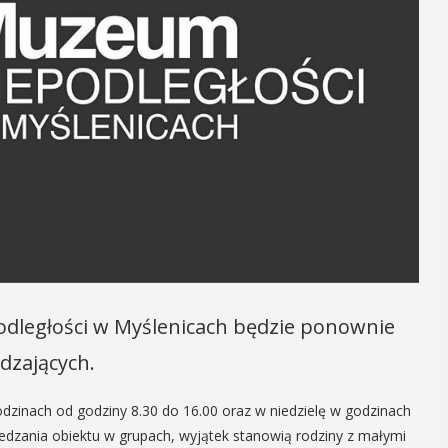
dległości w Myślenicach będzie ponownie
dzających.
dzinach od godziny 8.30 do 16.00 oraz w niedzielę w godzinach
iedzania obiektu w grupach, wyjątek stanowią rodziny z małymi