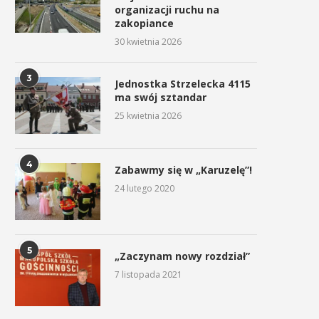
organizacji ruchu na
zakopiance
30 kwietnia 2026
3
Jednostka Strzelecka 4115
ma swój sztandar
25 kwietnia 2026
4
Zabawmy się w „Karuzelę”!
24 lutego 2020
5
„Zaczynam nowy rozdział”
7 listopada 2021