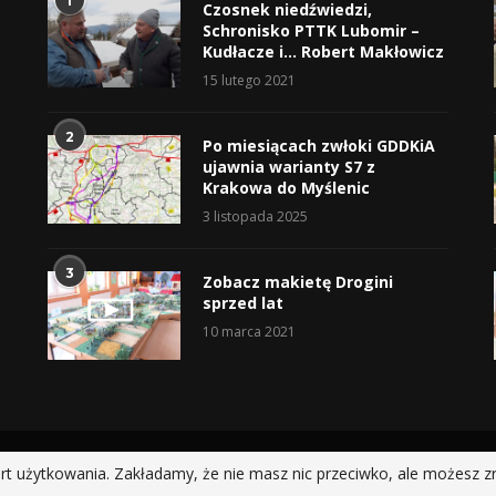
1
Czosnek niedźwiedzi,
Schronisko PTTK Lubomir –
Kudłacze i… Robert Makłowicz
15 lutego 2021
2
Po miesiącach zwłoki GDDKiA
ujawnia warianty S7 z
Krakowa do Myślenic
3 listopada 2025
3
Zobacz makietę Drogini
sprzed lat
10 marca 2021
@2019 - All Right Reserved.
rt użytkowania. Zakładamy, że nie masz nic przeciwko, ale możesz z