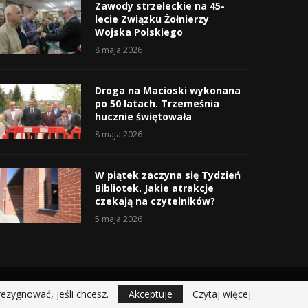
Zawody strzeleckie na 45-
lecie Związku Żołnierzy
Wojska Polskiego
8 maja 2026
Droga na Macioski wykonana
po 50 latach. Trzemeśnia
hucznie świętowała
8 maja 2026
W piątek zaczyna się Tydzień
Bibliotek. Jakie atrakcje
czekają na czytelników?
5 maja 2026
rezygnować, jeśli chcesz.
Akceptuje
Czytaj więcej