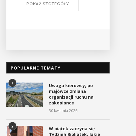
POKAŻ SZCZEGÓŁY
POPULARNE TEMATY
1
Uwaga kierowcy, po
majówce zmiana
organizacji ruchu na
zakopiance
30 kwietnia 2026
2
W piątek zaczyna się
Tydzień Bibliotek. Jakie