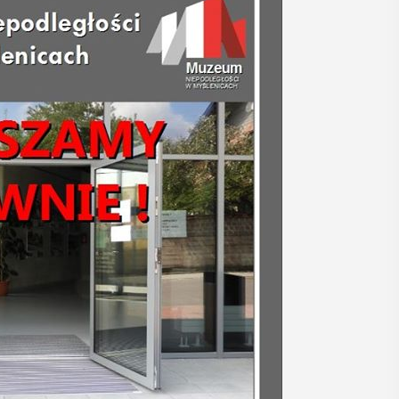
12
MAJ
16:00 - 17:30
Spotkanie
Seniorów w
Jaworniku
 i
Podczas majowego spotkania seniorzy
będą mieli wyjątkową okazję
y
przygotować się na nadchodzące lato,
zaopatrując się w naturalne kosmetyki
, czyli 29-30
wykonane własnoręcznie. Uuczestnicy
dbędzie się
będą proszeni o przyniesienie
mira.
słoiczków ...
 przez
 Myślenicach