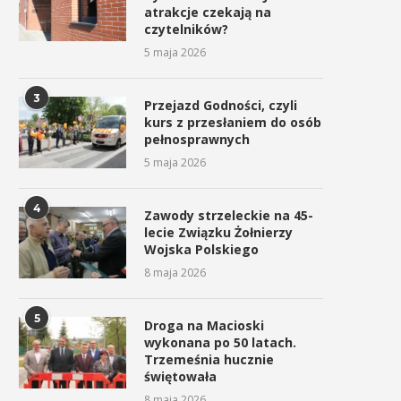
atrakcje czekają na
czytelników?
5 maja 2026
3
Przejazd Godności, czyli
kurs z przesłaniem do osób
pełnosprawnych
5 maja 2026
4
Zawody strzeleckie na 45-
lecie Związku Żołnierzy
Wojska Polskiego
8 maja 2026
5
Droga na Macioski
wykonana po 50 latach.
Trzemeśnia hucznie
świętowała
8 maja 2026