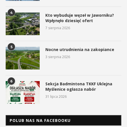
4
Kto wybuduje węzeł w Jaworniku?
Wpłynęło dziesięć ofert
7 sierpnia 2026
5
Nocne utrudnienia na zakopiance
3 sierpnia 2026
6
Sekcja Badmintona TKKF Uklejna
Myślenice ogłasza nabór
31 lipca 2026
POLUB NAS NA FACEBOOKU