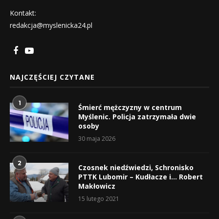
Kontakt:
redakcja@myslenicka24.pl
NAJCZĘŚCIEJ CZYTANE
1
Śmierć mężczyzny w centrum
Myślenic. Policja zatrzymała dwie
osoby
30 maja 2026
2
Czosnek niedźwiedzi, Schronisko
PTTK Lubomir – Kudłacze i… Robert
Makłowicz
15 lutego 2021