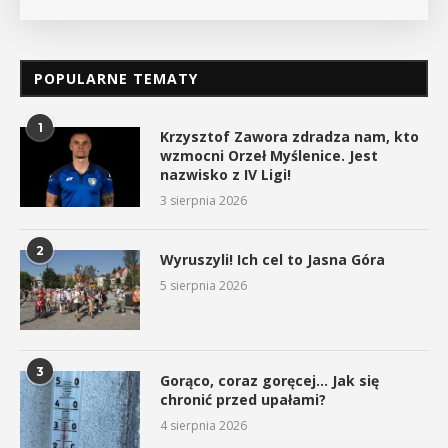
POPULARNE TEMATY
1
Krzysztof Zawora zdradza nam, kto
wzmocni Orzeł Myślenice. Jest
nazwisko z IV Ligi!
3 sierpnia 2026
2
Wyruszyli! Ich cel to Jasna Góra
5 sierpnia 2026
3
Gorąco, coraz goręcej… Jak się
chronić przed upałami?
4 sierpnia 2026