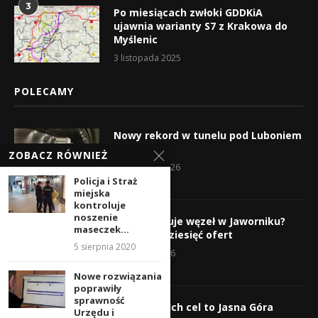
3
Po miesiącach zwłoki GDDKiA
ujawnia warianty S7 z Krakowa do
Myślenic
3 listopada 2025
POLECAMY
Nowy rekord w tunelu pod Luboniem
Małym
ZOBACZ RÓWNIEŻ
10 sierpnia 2026
Policja i Straż
miejska
kontroluje
noszenie
Kto wybuduje węzeł w Jaworniku?
maseczek...
Wpłynęło dziesięć ofert
5 sierpnia 2020
7 sierpnia 2026
Nowe rozwiązania
poprawiły
sprawność
Wyruszyli! Ich cel to Jasna Góra
Urzędu i