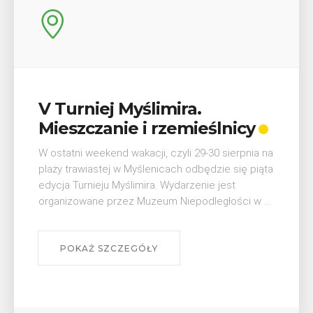
Wykład „Jak zdobyć
odznaki na myślenickich
szlakach?”
W środę 12 sierpnia o godz. 17 w Miejskiej
Bibliotece Publicznej w Myślenicach odbędzie się
wykład Mateusza Murzyna, przewodnika i prezesa
myślenickiego oddziału PTTK Lubomir. ...
POKAŻ SZCZEGÓŁY