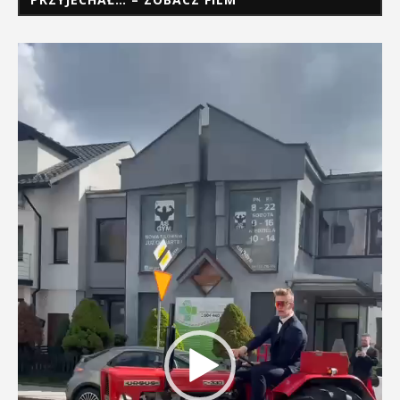
Odtwarzacz
video