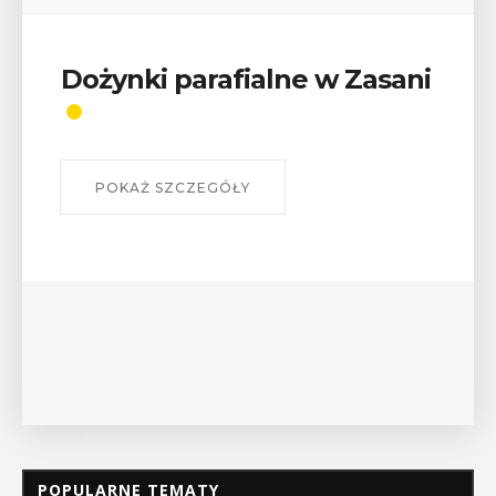
Wykład „Jak zdobyć
odznaki na myślenickich
szlakach?”
W środę 12 sierpnia o godz. 17 w Miejskiej
Bibliotece Publicznej w Myślenicach odbędzie się
wykład Mateusza Murzyna, przewodnika i prezesa
myślenickiego oddziału PTTK Lubomir. ...
POKAŻ SZCZEGÓŁY
POPULARNE TEMATY