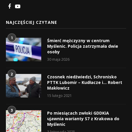
NAJCZĘŚCIEJ CZYTANE
1
Śmierć mężczyzny w centrum
Myślenic. Policja zatrzymała dwie
osoby
30 maja 2026
2
Czosnek niedźwiedzi, Schronisko
PTTK Lubomir – Kudłacze i… Robert
Makłowicz
15 lutego 2021
3
Po miesiącach zwłoki GDDKiA
ujawnia warianty S7 z Krakowa do
Myślenic
3 listopada 2025