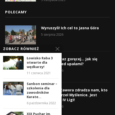
POLECAMY
Wyruszyli! Ich cel to Jasna Góra
5 sierpnia 2026
ZOBACZ RÓWNIEŻ
Łowisko Raba 3
Gorąco, coraz goręcej… Jak się
otwarte dla
chronić przed upałami?
wędkarzy!
4 sierpnia 2026
11 czerwca 2021
Sanbon seminar –
szkolenia dla
Krzysztof Zawora zdradza nam, kto
zawodników
wzmocni Orzeł Myślenice. Jest
Karate...
nazwisko z IV Ligi!
6 października 2022
3 sierpnia 2026
XIX Puchar im.