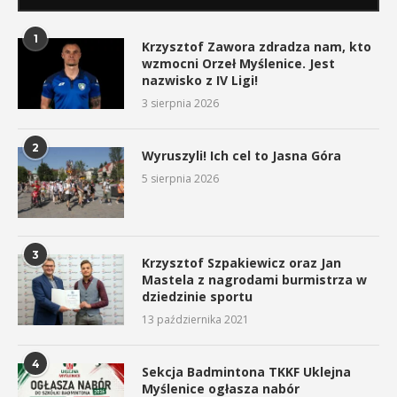
1
Krzysztof Zawora zdradza nam, kto
wzmocni Orzeł Myślenice. Jest
nazwisko z IV Ligi!
3 sierpnia 2026
2
Wyruszyli! Ich cel to Jasna Góra
5 sierpnia 2026
3
Krzysztof Szpakiewicz oraz Jan
Mastela z nagrodami burmistrza w
dziedzinie sportu
13 października 2021
4
Sekcja Badmintona TKKF Uklejna
Myślenice ogłasza nabór