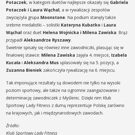
Potaczek
, w kategorii duetów najlepsze okazały się
Gabriela
Potaczek i Laura Wąchal
, a w rywalizacji zespołów
zwyciężyła grupa
Moonstone
. Na podium stanęły także
srebrne medalistki – solistki
Kateryna Kubatko
i
Laura
Wąchal
oraz duet
Helena Wojnicka i Milena Zawiska
. Brąz
przypadł
Aleksandrze Ryszawy
.
Świetnie spisały się również inne zawodniczki, plasując się w
finałowej stawce:
Milena Zawiska
zajęła 4. miejsce,
Izabela
Kucała
i
Aleksandra Mus
uplasowały się na 5. pozycji, a
Zuzanna Bieniek
zakończyła rywalizację na 6. miejscu.
Tak imponujące rezultaty są dowodem nie tylko na wysoki
poziom sportowy, ale także na ogromne zaangażowanie i
determinację zawodniczek z Myślenic. Dzięki nim Klub
Sportowy Lady Fitness z dumą reprezentuje Polskę zarówno
na krajowych, jak i międzynarodowych zawodach.
Źródło:
Klub Sportowy Lady Fitness