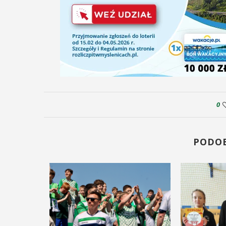
29
SIERPIEŃ
08:00 - 18:00
V Turniej
we
0
Myślimira.
Mieszczanie i
PODO
rzemieślnicy
W ostatni weekend wakacji, czyli 29-30
sierpnia w Myślenicach odbędzie się
em
piąta edycja Turnieju Myślimira.
.
Wydarzenie organizowane przez
ina
Muzeum Niepodległości w Myślenicach
enicki