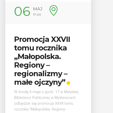
14
AJ
00
CZERWIEC
Cały dzień
ja XXVII
rocznika
„Oddaj krew-
olska.
Uratuj życie”
y –
W niedzielę 14 czerwca na pl
alizmy –
trawiastej na myślenickim Zar
odbędzie się druga edycja wy
jczyny”
"Oddaj krew-Uratuj życie" łąc
krwiodawstwa ze zlotem sa
a o godz. 17 w Miejskiej
pożarniczych. Organizatorami .
blicznej w Myślenicach
promocja XXVII tomu
polska. Regiony -
POKAŻ SZCZEGÓŁY