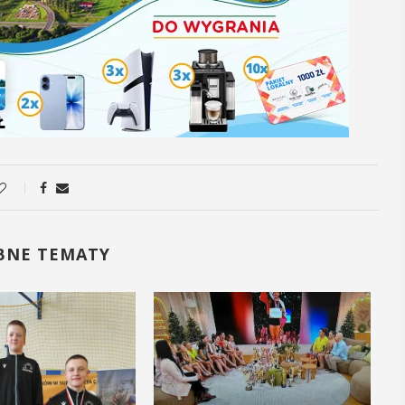
05
06
MAJ
M
12:00
17:
Obchody Dnia
Promoc
Godności Osób z
tomu 
Niepełnosprawnością
„Małop
Intelektualną
Region
BNE TEMATY
region
Obchody Dnia Godności Osób z
małe o
Niepełnosprawnością Intelektualną,
który przypada 5 maja, w Myślenicach
W środę 6 maj
rozpoczną się tradycyjnie od Przejazdu
Bibliotece Pu
Godności. Organizatorom tego
odbędzie się 
wydarzenia, czyli myślenickie koło ...
rocznika "Mało