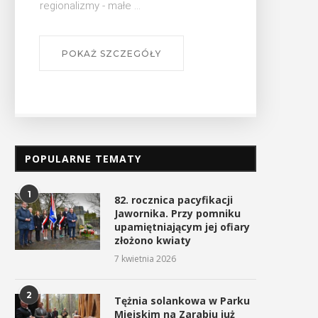
małe ...
Energylandia Rally Team
Znakomity dzień Energylan
SZCZEGÓŁY
najlepszym zespołem
Rally Team na Rajdzie Dakar
prywatnym Rajdu Dakar...
17 stycznia 2026
17 stycznia 2026
POPULARNE TEMATY
1
82. rocznica pacyfikacji
Jawornika. Przy pomniku
upamiętniającym jej ofiary
złożono kwiaty
7 kwietnia 2026
2
Tężnia solankowa w Parku
Miejskim na Zarabiu już