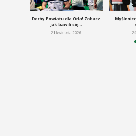
odbędzie się na ...
ąd ...
zymon
Derby Powiatu dla Orła! Zobacz
Myślenic
POKAŻ SZCZEGÓŁY
ją miejsce
jak bawili się...
21 kwietnia 2026
2
26