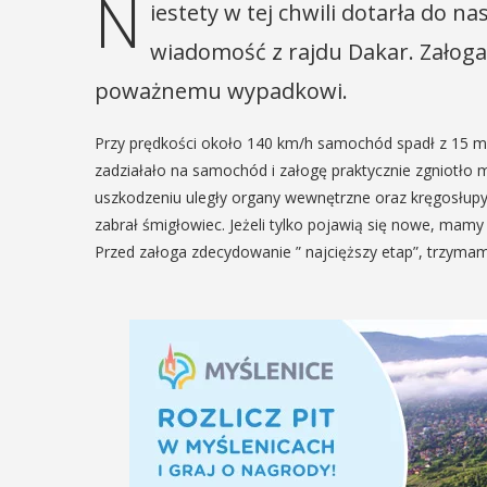
N
iestety w tej chwili dotarła do na
wiadomość z rajdu Dakar. Załoga 
poważnemu wypadkowi.
Przy prędkości około 140 km/h samochód spadł z 15 m
zadziałało na samochód i załogę praktycznie zgniotł
uszkodzeniu uległy organy wewnętrzne oraz kręgosłup
zabrał śmigłowiec. Jeżeli tylko pojawią się nowe, mam
Przed załoga zdecydowanie ” najcięższy etap”, trzym