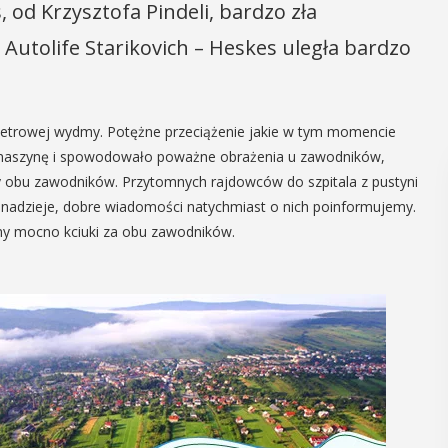
s, od Krzysztofa Pindeli, bardzo zła
Autolife Starikovich – Heskes uległa bardzo
etrowej wydmy. Potężne przeciążenie jakie w tym momencie
o maszynę i spowodowało poważne obrażenia u zawodników,
y obu zawodników. Przytomnych rajdowców do szpitala z pustyni
y nadzieje, dobre wiadomości natychmiast o nich poinformujemy.
amy mocno kciuki za obu zawodników.