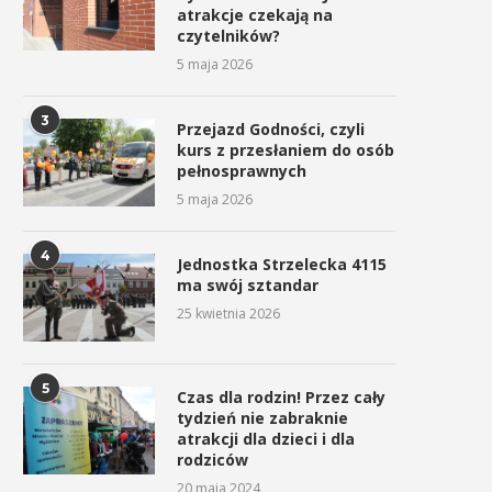
„Działaj...
atrakcje czekają na
21 kwietnia 2026
czytelników?
21 kwietnia 2026
5 maja 2026
3
Przejazd Godności, czyli
kurs z przesłaniem do osób
pełnosprawnych
5 maja 2026
4
Jednostka Strzelecka 4115
ma swój sztandar
25 kwietnia 2026
5
Czas dla rodzin! Przez cały
tydzień nie zabraknie
atrakcji dla dzieci i dla
rodziców
20 maja 2024