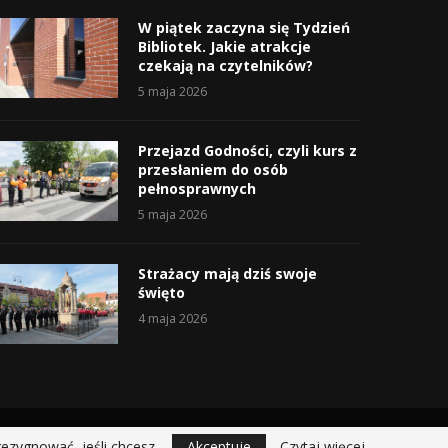
W piątek zaczyna się Tydzień
Bibliotek. Jakie atrakcje
czekają na czytelników?
5 maja 2026
Przejazd Godności, czyli kurs z
przesłaniem do osób
pełnosprawnych
5 maja 2026
Strażacy mają dziś swoje
święto
4 maja 2026
rezygnować, jeśli chcesz.
Akceptuje
Czytaj więcej