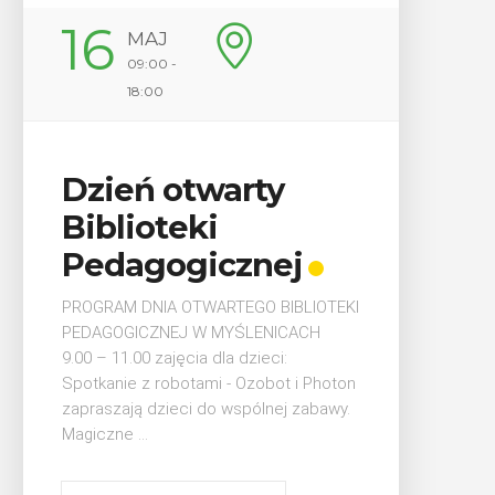
22
J
MAJ
 -
17:00 -
22:00
otwarty
Plenerówka
teki
Młodzieżowa
ogicznej
Zapraszamy młodzież na kole
„Plenerówki” 22 maja 2026
A OTWARTEGO BIBLIOTEKI
(piątek) 17:00–22:00 Park Zara
NEJ W MYŚLENICACH
Myślenice Wstęp wolny ...
ajęcia dla dzieci:
obotami - Ozobot i Photon
ieci do wspólnej zabawy.
POKAŻ SZCZEGÓŁY