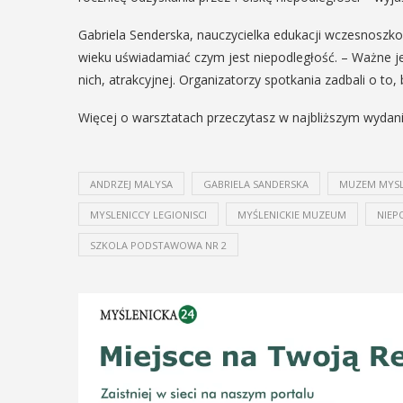
29
Gabriela Senderska, nauczycielka edukacji wczesnoszko
wieku uświadamiać czym jest niepodległość. – Ważne je
SIERPIEŃ
nich, atrakcyjnej. Organizatorzy spotkania zadbali o to, 
08:00 - 18:00
Więcej o warsztatach przeczytasz w najbliższym wydani
V Turniej
we
ANDRZEJ MALYSA
GABRIELA SANDERSKA
MUZEM MYSL
Myślimira.
MYSLENICCY LEGIONISCI
MYŚLENICKIE MUZEUM
NIEP
Mieszczanie i
SZKOLA PODSTAWOWA NR 2
rzemieślnicy
W ostatni weekend wakacji, czyli 29-30
sierpnia w Myślenicach odbędzie się
em
piąta edycja Turnieju Myślimira.
.
Wydarzenie organizowane przez
ina
Muzeum Niepodległości w Myślenicach
enicki