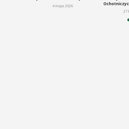
Ochotniczyc
6
4 maja 2026
27 