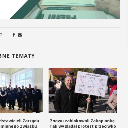
POKAŻ 
POKAŻ SZCZEGÓŁY
BNE TEMATY
dstawicieli Zarządu
Znowu zablokowali Zakopiankę.
Gminnego Związku
Tak wyglądał protest przeciwko