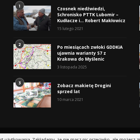
1
Czosnek niedźwiedzi,
Schronisko PTTK Lubomir –
Kudłacze i… Robert Makłowicz
15 lutego 2021
2
Po miesiącach zwłoki GDDKiA
ujawnia warianty S7 z
Krakowa do Myślenic
3 listopada 2025
3
Zobacz makietę Drogini
sprzed lat
10 marca 2021
@2019 - All Right Reserved.
rt użytkowania. Zakładamy, że nie masz nic przeciwko, ale możesz z