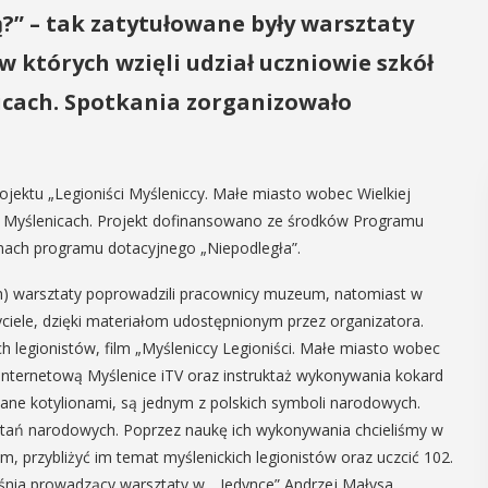
ą?” – tak zatytułowane były warsztaty
 których wzięli udział uczniowie szkół
icach. Spotkania zorganizowało
jektu „Legioniści Myśleniccy. Małe miasto wobec Wielkiej
 Myślenicach. Projekt dofinansowano ze środków Programu
ach programu dotacyjnego „Niepodległa”.
ch) warsztaty poprowadzili pracownicy muzeum, natomiast w
yciele, dzięki materiałom udostępnionym przez organizatora.
h legionistów, film „Myśleniccy Legioniści. Małe miasto wobec
 internetową Myślenice iTV oraz instruktaż wykonywania kokard
ane kotylionami, są jednym z polskich symboli narodowych.
stań narodowych. Poprzez naukę ich wykonywania chcieliśmy w
, przybliżyć im temat myślenickich legionistów oraz uczcić 102.
aśnia prowadzący warsztaty w „Jedynce” Andrzej Małysa.