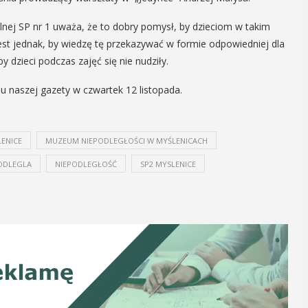
12
16
MAJ
MA
lnej SP nr 1 uważa, że to dobry pomysł, by dzieciom w takim
16:00 - 17:30
09:00
st jednak, by wiedzę tę przekazywać w formie odpowiedniej dla
18:00
by dzieci podczas zajęć się nie nudziły.
u naszej gazety w czwartek 12 listopada.
Spotkanie
Dzień 
Seniorów w
Biblio
ENICE
MUZEUM NIEPODLEGŁOŚCI W MYŚLENICACH
Jaworniku
Pedag
ODLEGLA
NIEPODLEGŁOŚĆ
SP2 MYSLENICE
Podczas majowego spotkania seniorzy
PROGRAM DNI
będą mieli wyjątkową okazję
PEDAGOGICZ
przygotować się na nadchodzące lato,
9.00 – 11.00 z
zaopatrując się w naturalne kosmetyki
Spotkanie z r
wykonane własnoręcznie. Uuczestnicy
zapraszają dz
będą proszeni o przyniesienie
Magiczne ...
słoiczków ...