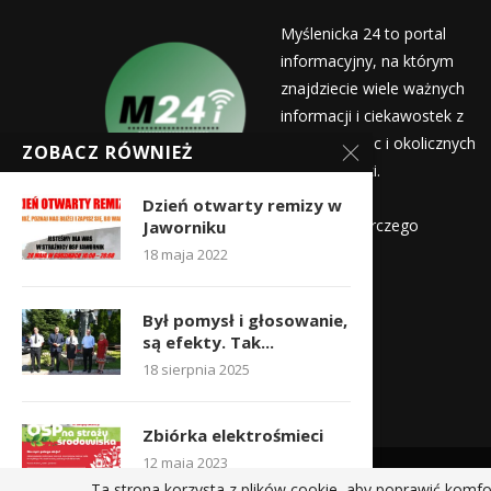
Myślenicka 24 to portal
informacyjny, na którym
znajdziecie wiele ważnych
informacji i ciekawostek z
życia Myślenic i okolicznych
ZOBACZ RÓWNIEŻ
miejscowości.
Wydawca:
Dzień otwarty remizy w
Myślenicka Agencja Rozwoju Gospodarczego
Jaworniku
18 maja 2022
Kontakt:
redakcja@myslenicka24.pl
Był pomysł i głosowanie,
są efekty. Tak...
18 sierpnia 2025
Zbiórka elektrośmieci
12 maja 2023
Ta strona korzysta z plików cookie, aby poprawić komfo