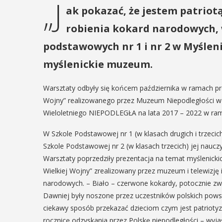
„J
ak pokazać, że jestem patriot
robienia kokard narodowych, w
podstawowych nr 1 i nr 2 w Myślen
myślenickie muzeum.
Warsztaty odbyły się końcem października w ramach pro
Wojny” realizowanego przez Muzeum Niepodległości w
Wieloletniego NIEPODLEGŁA na lata 2017 – 2022 w ram
W Szkole Podstawowej nr 1 (w klasach drugich i trzeci
Szkole Podstawowej nr 2 (w klasach trzecich) jej naucz
Warsztaty poprzedziły prezentacja na temat myślenickic
Wielkiej Wojny” zrealizowany przez muzeum i telewizję
narodowych. – Biało – czerwone kokardy, potocznie zw
Dawniej były noszone przez uczestników polskich pow
ciekawy sposób przekazać dzieciom czym jest patriotyzm
rocznicę odzyskania przez Polskę niepodległości – wyj