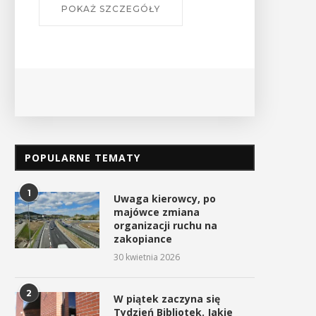
SZCZEGÓŁY
POPULARNE TEMATY
1
Uwaga kierowcy, po
majówce zmiana
organizacji ruchu na
zakopiance
30 kwietnia 2026
2
„Zarzecze” z nowym
Rusza nabór wniosków d
W piątek zaczyna się
oświetleniem
kolejnej edycji konkurs
Tydzień Bibliotek. Jakie