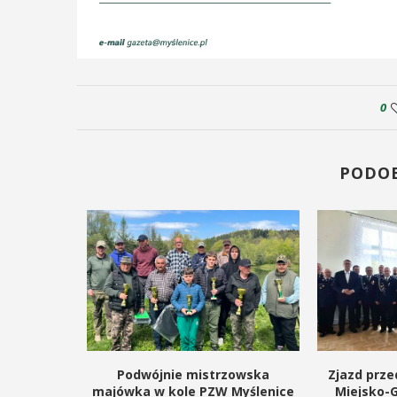
odbędzie się na ...
ąd ...
POKAŻ SZCZEGÓŁY
0
PODO
kanocnego
Podwójnie mistrzowska
Zjazd prze
lm
majówka w kole PZW Myślenice
Miejsko-