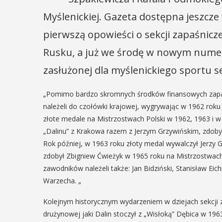
Myślenickiej. Gazeta dostępna jeszcze
pierwszą opowieści o sekcji zapaśnicze
Rusku, a już we środę w nowym numerz
zasłużonej dla myślenickiego sportu se
„Pomimo bardzo skromnych środków finansowych zapaśni
należeli do czołówki krajowej, wygrywając w 1962 ro
złote medale na Mistrzostwach Polski w 1962, 1963 i w
„Dalinu” z Krakowa razem z Jerzym Grzywińskim, zdoby
Rok później, w 1963 roku złoty medal wywalczył Jerzy G
zdobył Zbigniew Ćwieżyk w 1965 roku na Mistrzostwach 
zawodników należeli także: Jan Bidziński, Stanisław Eic
Warzecha. „
Kolejnym historycznym wydarzeniem w dziejach sekcji za
drużynowej jaki Dalin stoczył z „Wisłoką” Dębica w 19