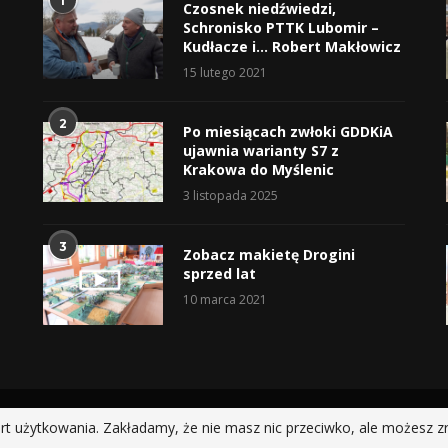
1
Czosnek niedźwiedzi,
Schronisko PTTK Lubomir –
Kudłacze i… Robert Makłowicz
15 lutego 2021
2
Po miesiącach zwłoki GDDKiA
ujawnia warianty S7 z
Krakowa do Myślenic
3 listopada 2025
3
Zobacz makietę Drogini
sprzed lat
10 marca 2021
@2019 - All Right Reserved.
rt użytkowania. Zakładamy, że nie masz nic przeciwko, ale możesz z