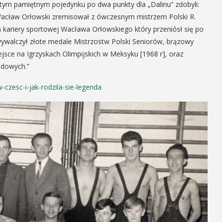
 W tym pamiętnym pojedynku po dwa punkty dla „Dalinu” zdobyli:
16
 Wacław Orłowski zremisował z ówczesnym mistrzem Polski R.
MAJ
 kariery sportowej Wacława Orłowskiego który przeniósł się po
09:00 -
 wywalczył złote medale Mistrzostw Polski Seniorów, brązowy
18:00
ejsce na Igrzyskach Olimpijskich w Meksyku [1968 r], oraz
odowych.”
Dzień otwarty
-czesc-i-jak-rodzila-sie-legenda
Biblioteki
Pedagogicznej
nia seniorzy
PROGRAM DNIA OTWARTEGO BIBLIOTEKI
zję
PEDAGOGICZNEJ W MYŚLENICACH
odzące lato,
9.00 – 11.00 zajęcia dla dzieci:
ne kosmetyki
Spotkanie z robotami - Ozobot i Photon
 Uuczestnicy
zapraszają dzieci do wspólnej zabawy.
enie
Magiczne ...