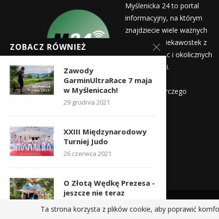
Myślenicka 24 to portal
informacyjny, na którym
znajdziecie wiele ważnych
informacji i ciekawostek z
ZOBACZ RÓWNIEŻ
życia Myślenic i okolicznych
miejscowości.
Zawody
Wydawca:
GarminUltraRace 7 maja
w Myślenicach!
Myślenicka Agencja Rozwoju Gospodarczego
29 grudnia 2021
Kontakt:
redakcja@myslenicka24.pl
XXIII Międzynarodowy
Turniej Judo
26 czerwca 2021
O Złotą Wędkę Prezesa -
jeszcze nie teraz
1 kwietnia 2020
Ta strona korzysta z plików cookie, aby poprawić komfo