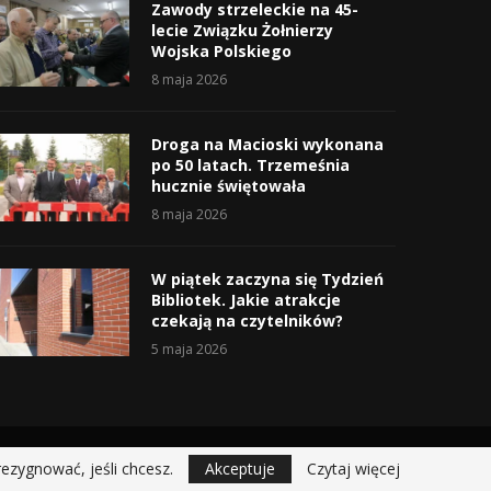
Zawody strzeleckie na 45-
lecie Związku Żołnierzy
Wojska Polskiego
8 maja 2026
Droga na Macioski wykonana
po 50 latach. Trzemeśnia
hucznie świętowała
8 maja 2026
W piątek zaczyna się Tydzień
Bibliotek. Jakie atrakcje
czekają na czytelników?
5 maja 2026
rezygnować, jeśli chcesz.
Akceptuje
Czytaj więcej