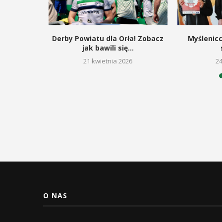
zymon
Derby Powiatu dla Orła! Zobacz
Myślenic
ją miejsce
jak bawili się...
21 kwietnia 2026
2
26
O NAS