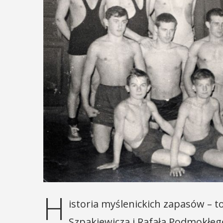
H
istoria myślenickich zapasów – t
Szpakiewicza i Rafała Podmokłeg