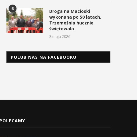
6
Droga na Macioski
wykonana po 50 latach.
Trzemeśnia hucznie
Energylandia Rally Team
Znakomity dzień Energylan
świętowała
najlepszym zespołem
Rally Team na Rajdzie Dakar
prywatnym Rajdu Dakar...
8 maja 2026
17 stycznia 2026
17 stycznia 2026
POLUB NAS NA FACEBOOKU
POLECAMY