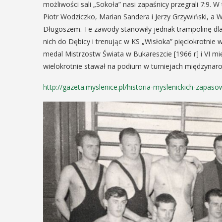
możliwości sali „Sokoła” nasi zapaśnicy przegrali 7:9.
12
Piotr Wodziczko, Marian Sandera i Jerzy Grzywiński, a
MAJ
Długoszem. Te zawody stanowiły jednak trampolinę dla
16:00 - 17:30
EŃ
nich do Dębicy i trenując w KS „Wisłoka” pięciokrotnie
:00
medal Mistrzostw Świata w Bukareszcie [1966 r] i VI mi
wielokrotnie stawał na podium w turniejach międzynar
Spotkanie
http://gazeta.myslenice.pl/historia-myslenickich-zapasow
Seniorów w
rniej
Jaworniku
imira.
zczanie i
Podczas majowego spotka
będą mieli wyjątkową oka
ieślnicy
przygotować się na nadch
zaopatrując się w natural
 weekend wakacji, czyli 29-30
wykonane własnoręcznie.
w Myślenicach odbędzie się
będą proszeni o przyniesi
ja Turnieju Myślimira.
słoiczków ...
ie organizowane przez
iepodległości w Myślenicach