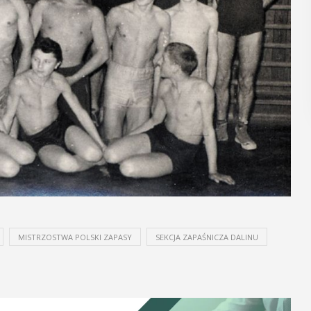
POKAŻ SZCZEGÓŁY
MISTRZOSTWA POLSKI ZAPASY
SEKCJA ZAPAŚNICZA DALINU