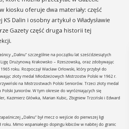
 w kiosku oferuje dwa materiały: część
j KS Dalin i osobny artykuł o Władysławie
e Gazety część druga historii tej
kcji.
cy „Dalinu” szczególnie na początku lat sześćdziesiątych
ku Ligę Drużynową Krakowsko – Rzeszowską, oraz zdobywając
 1965 roku. Rozpoczął Wacław Orłowski, który przybył do
wając złoty medal Młodzieżowych Mistrzostw Polski w 1962 r.
rzywiński na Mistrzostwach Polski Seniorów. Trzeci złoty medal
Polski Juniorów. W tym okresie do wyróżniających się
hler, Kazimierz Główka, Marian Kubic, Zbigniew Trzciński i Edward
paśniczej „Dalinu” był mecz o wejście do pierwszej ligi
63 roku. Mimo wspaniałego dopingu kibiców w nabitej do granic