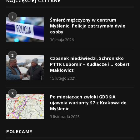
NAJCZĘŚCIEJ CZYTANE
1
Śmierć mężczyzny w centrum
Myślenic. Policja zatrzymała dwie
osoby
30 maja 2026
2
Czosnek niedźwiedzi, Schronisko
PTTK Lubomir – Kudłacze i… Robert
Makłowicz
15 lutego 2021
3
Po miesiącach zwłoki GDDKiA
ujawnia warianty S7 z Krakowa do
Myślenic
3 listopada 2025
POLECAMY