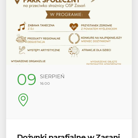
12
SIERPIEŃ
17:00
i
Wykład „Jak zdobyć