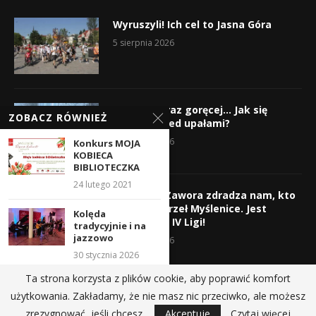
Wyruszyli! Ich cel to Jasna Góra
5 sierpnia 2026
Gorąco, coraz goręcej… Jak się
ZOBACZ RÓWNIEŻ
chronić przed upałami?
4 sierpnia 2026
Konkurs MOJA
KOBIECA
BIBLIOTECZKA
24 lutego 2021
Krzysztof Zawora zdradza nam, kto
wzmocni Orzeł Myślenice. Jest
Kolęda
nazwisko z IV Ligi!
tradycyjnie i na
jazzowo
3 sierpnia 2026
30 stycznia 2026
Ta strona korzysta z plików cookie, aby poprawić komfort
MOKiS zaprasza
użytkowania. Zakładamy, że nie masz nic przeciwko, ale możesz
na zajęcia
@2019 - All Right Reserved.
zrezygnować, jeśli chcesz.
Akceptuje
Czytaj więcej
8 września 2023