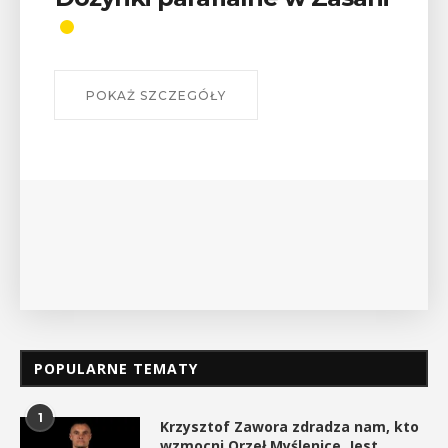
odznaki na myślenickich
szlakach?”
W środę 12 sierpnia o godz. 17 w Miejskiej
Bibliotece Publicznej w Myślenicach odbędzie się
wykład Mateusza Murzyna, przewodnika i prezesa
myślenickiego oddziału PTTK Lubomir. ...
POKAŻ SZCZEGÓŁY
POPULARNE TEMATY
1
Krzysztof Zawora zdradza nam, kto
wzmocni Orzeł Myślenice. Jest