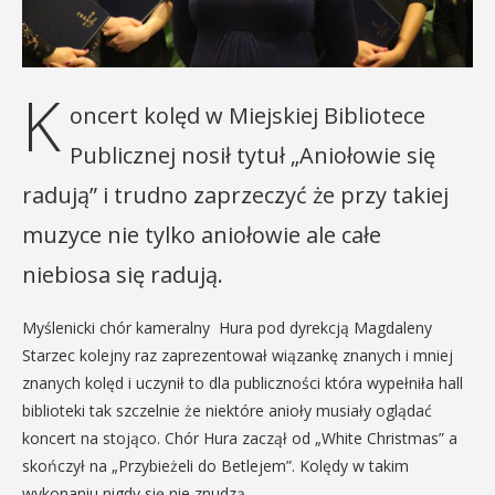
K
oncert kolęd w Miejskiej Bibliotece
Publicznej nosił tytuł „Aniołowie się
radują” i trudno zaprzeczyć że przy takiej
muzyce nie tylko aniołowie ale całe
niebiosa się radują.
Myślenicki chór kameralny Hura pod dyrekcją Magdaleny
Starzec kolejny raz zaprezentował wiązankę znanych i mniej
znanych kolęd i uczynił to dla publiczności która wypełniła hall
biblioteki tak szczelnie że niektóre anioły musiały oglądać
koncert na stojąco. Chór Hura zaczął od „White Christmas” a
skończył na „Przybieżeli do Betlejem”. Kolędy w takim
wykonaniu nigdy się nie znudzą.