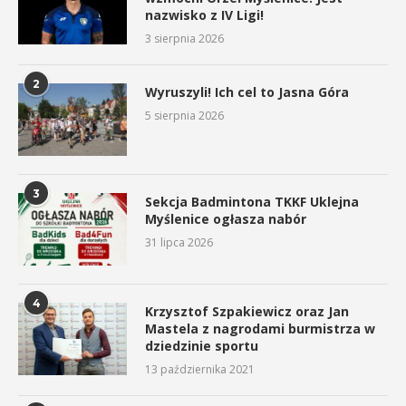
nazwisko z IV Ligi!
3 sierpnia 2026
2
Wyruszyli! Ich cel to Jasna Góra
5 sierpnia 2026
3
Sekcja Badmintona TKKF Uklejna
Myślenice ogłasza nabór
31 lipca 2026
4
Krzysztof Szpakiewicz oraz Jan
Mastela z nagrodami burmistrza w
dziedzinie sportu
13 października 2021