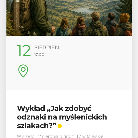
29
SIERPIEŃ
08:00 - 18:00
V Turniej Myślimira.
Mieszczanie i rzemieślnicy
W ostatni weekend wakacji, czyli 29-30 sierpnia w
Myślenicach odbędzie się piąta edycja Turnieju