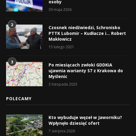
osoby
30 maja 2026
2
Czosnek niedźwiedzi, Schronisko
PTTK Lubomir – Kudłacze i… Robert
Makłowicz
15 lutego 2021
3
Po miesiącach zwłoki GDDKiA
ujawnia warianty S7 z Krakowa do
Myślenic
3 listopada 2025
POLECAMY
Kto wybuduje węzeł w Jaworniku?
Wpłynęło dziesięć ofert
7 sierpnia 2026