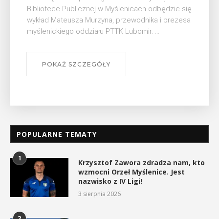
Myślimira. Wydarzenie organizowane przez
Muzeum Niepodległości w Myślenicach odbędzie
się na ...
POKAŻ SZCZEGÓŁY
POPULARNE TEMATY
1
Krzysztof Zawora zdradza nam, kto
wzmocni Orzeł Myślenice. Jest
nazwisko z IV Ligi!
3 sierpnia 2026
2