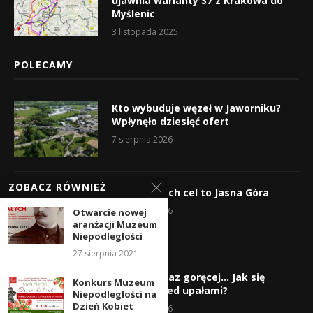
ujawnia warianty S7 z Krakowa do
Myślenic
3 listopada 2025
POLECAMY
Kto wybuduje węzeł w Jaworniku?
Wpłynęło dziesięć ofert
7 sierpnia 2026
ZOBACZ RÓWNIEŻ
Wyruszyli! Ich cel to Jasna Góra
5 sierpnia 2026
Otwarcie nowej
aranżacji Muzeum
Niepodległości
27 sierpnia 2021
Gorąco, coraz goręcej… Jak się
Konkurs Muzeum
chronić przed upałami?
Niepodległości na
Dzień Kobiet
4 sierpnia 2026