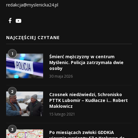
redakcja@myslenicka24.pl
NAJCZĘŚCIEJ CZYTANE
1
Śmierć mężczyzny w centrum
Myślenic. Policja zatrzymała dwie
osoby
30 maja 2026
2
Czosnek niedźwiedzi, Schronisko
PTTK Lubomir – Kudłacze i… Robert
Makłowicz
15 lutego 2021
3
Po miesiącach zwłoki GDDKiA