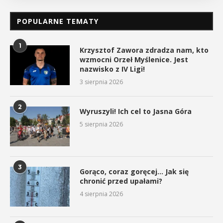
POPULARNE TEMATY
1
Krzysztof Zawora zdradza nam, kto
wzmocni Orzeł Myślenice. Jest
nazwisko z IV Ligi!
3 sierpnia 2026
2
Wyruszyli! Ich cel to Jasna Góra
5 sierpnia 2026
3
Gorąco, coraz goręcej… Jak się
chronić przed upałami?
4 sierpnia 2026