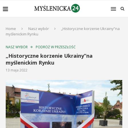
Home
Nasz wybór
„Historyczne korzenie Ukrainy”na
myślenickim Rynku
NASZ WYBÓR
PODRÓŻ W PRZESZŁOŚĆ
„Historyczne korzenie Ukrainy”na
myślenickim Rynku
13 maja 2022