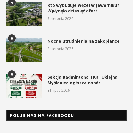
4
Kto wybuduje węzeł w Jaworniku?
Wpłynęło dziesięć ofert
7 sierpnia 2026
5
Nocne utrudnienia na zakopiance
3 sierpnia 2026
6
Sekcja Badmintona TKKF Uklejna
Myślenice ogłasza nabór
31 lipca 2026
POLUB NAS NA FACEBOOKU