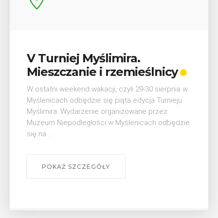
Wykład „Jak zdobyć
odznaki na myślenickich
szlakach?”
W środę 12 sierpnia o godz. 17 w Miejskiej
Bibliotece Publicznej w Myślenicach odbędzie się
wykład Mateusza Murzyna, przewodnika i prezesa
myślenickiego oddziału PTTK Lubomir. ...
POKAŻ SZCZEGÓŁY