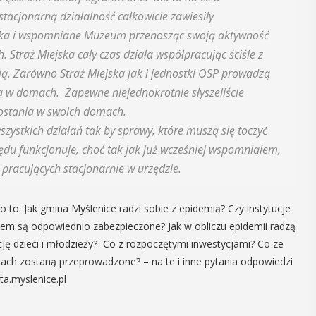
tacjonarną działalność całkowicie zawiesiły
12
MAJ
teka i wspomniane Muzeum przenosząc swoją aktywność
16:00 - 17:30
. Straż Miejska cały czas działa współpracując ściśle z
ją. Zarówno Straż Miejska jak i jednostki OSP prowadzą
 w domach. Zapewne niejednokrotnie słyszeliście
Spotkanie
ostania w swoich domach.
Seniorów w
ystkich działań tak by sprawy, które muszą się toczyć
ędu funkcjonuje, choć tak jak już wcześniej wspomniałem,
Jaworniku
pracujących stacjonarnie w urzędzie.
 i
Podczas majowego spotkania seniorzy
będą mieli wyjątkową okazję
y
o: Jak gmina Myślenice radzi sobie z epidemią? Czy instytucje
przygotować się na nadchodzące lato,
em są odpowiednio zabezpieczone? Jak w obliczu epidemii radzą
zaopatrując się w naturalne kosmetyki
, czyli 29-30
ję dzieci i młodzieży? Co z rozpoczętymi inwestycjami? Co ze
wykonane własnoręcznie. Uuczestnicy
dbędzie się
ach zostaną przeprowadzone? – na te i inne pytania odpowiedzi
będą proszeni o przyniesienie
mira.
ta.myslenice.pl
słoiczków ...
 przez
 Myślenicach