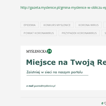
odbędzie się na ...
ltury i Sportu oraz Urząd ...
http://gazeta.myslenice.pl/gmina-myslenice-w-obliczu-e
POKAŻ SZCZEGÓŁY
AŻ SZCZEGÓŁY
EPIDEMIA
KONKURS MYSLENICE
KORONA WIRUS
POWIAT KORONAWIRUS
PRZYPADEK KORONAWIRUS
0