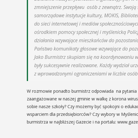
zmniejszenie przepływu osób z zewnątrz. Swoją s
29
IPIEC
samorządowe instytucje kultury, MOKIS, Biblio
8:00 -
do sieci internetowej i mediów społecznościowych
SIERPIEŃ
8:00
ośrodkiem pomocy społecznej i myślenicką Polic
08:00 - 18:00
działania wzywające mieszkańców do pozostania
Państwo komunikaty głosowe wzywające do poz
Jako Burmistrz skupiam się na koordynowaniu wsz
V Turniej
dzynarodowe
były sukcesywnie realizowane. Każdy wydział urz
Myślimira.
polskie
z wprowadzonymi ograniczeniami w liczbie osób 
Mieszczanie
kania z
rzemieślnic
W rozmowie ponadto burmistrz odpowiada na pytania o t
lorem
zaangażowane w naszej gminie w walkę z korona wirus
W ostatni weekend wakacji
sobie nasze szkoły? Czy możemy być spokojni o edukac
ne Międzynarodowe
sierpnia w Myślenicach o
ie Spotkania z Folklorem
wsparciem dla przedsiębiorców? Czy wybory w Myślenic
piąta edycja Turnieju Myśli
ę w dniach 13–20 lipca.
burmistrza w najbliższej Gazecie i na portalu: www.gaze
Wydarzenie organizowane
orem festiwalu jest Gmina
Muzeum Niepodległości w
, wspierana przez Myślenicki