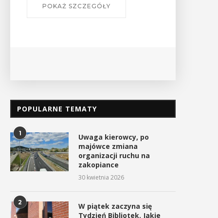
POKAŻ SZCZEGÓŁY
POPULARNE TEMATY
1
Uwaga kierowcy, po
majówce zmiana
organizacji ruchu na
zakopiance
30 kwietnia 2026
2
W piątek zaczyna się
Tydzień Bibliotek. Jakie