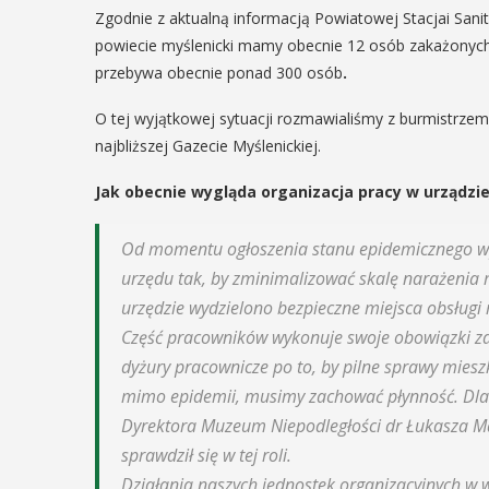
Zgodnie z aktualną informacją Powiatowej Stacjai Sa
powiecie myślenicki mamy obecnie 12 osób zakażonych
przebywa obecnie ponad 300 osób
.
O tej wyjątkowej sytuacji rozmawialiśmy z burmistrz
najbliższej Gazecie Myślenickiej.
Jak obecnie wygląda organizacja pracy w urządzi
Od momentu ogłoszenia stanu epidemicznego w
urzędu tak, by zminimalizować skalę narażeni
urzędzie wydzielono bezpieczne miejsca obsługi
Część pracowników wykonuje swoje obowiązki zd
dyżury pracownicze po to, by pilne sprawy mie
mimo epidemii, musimy zachować płynność. Dla 
Dyrektora Muzeum Niepodległości dr Łukasza Mal
sprawdził się w tej roli.
Działania naszych jednostek organizacyjnych w w