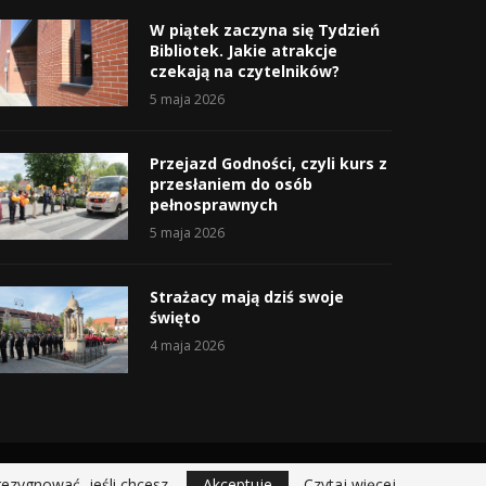
W piątek zaczyna się Tydzień
Bibliotek. Jakie atrakcje
czekają na czytelników?
5 maja 2026
Przejazd Godności, czyli kurs z
przesłaniem do osób
pełnosprawnych
5 maja 2026
Strażacy mają dziś swoje
święto
4 maja 2026
rezygnować, jeśli chcesz.
Akceptuje
Czytaj więcej