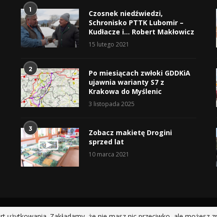
1
Czosnek niedźwiedzi,
Schronisko PTTK Lubomir –
Kudłacze i… Robert Makłowicz
15 lutego 2021
2
Po miesiącach zwłoki GDDKiA
ujawnia warianty S7 z
Krakowa do Myślenic
3 listopada 2025
3
Zobacz makietę Drogini
sprzed lat
10 marca 2021
@2019 - All Right Reserved.
rt użytkowania. Zakładamy, że nie masz nic przeciwko, ale możesz z