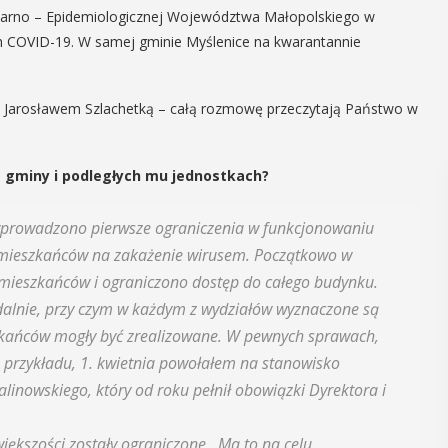
nitarno – Epidemiologicznej Województwa Małopolskiego w
 COVID-19. W samej gminie Myślenice na kwarantannie
em Jarosławem Szlachetką – całą rozmowę przeczytają Państwo w
e gminy i podległych mu jednostkach?
prowadzono pierwsze ograniczenia w funkcjonowaniu
a mieszkańców na zakażenie wirusem. Początkowo w
 mieszkańców i ograniczono dostęp do całego budynku.
alnie, przy czym w każdym z wydziałów wyznaczone są
szkańców mogły być zrealizowane. W pewnych sprawach,
przykładu, 1. kwietnia powołałem na stanowisko
inowskiego, który od roku pełnił obowiązki Dyrektora i
iększości zostały ograniczone. Ma to na celu