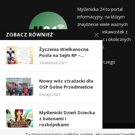
Myślenicka 24 to portal
informacyjny, na którym
znajdziecie wiele ważnych
informacji i ciekawostek z
ZOBACZ RÓWNIEŻ
życia Myślenic i okolicznych
miejscowości.
Życzenia Wielkanocne
Wydawca:
Posła na Sejm RP –...
Myślenicka Agencja Rozwoju Gospodarczego
3 kwietnia 2021
Kontakt:
Nowy wóz strażacki dla
redakcja@myslenicka24.pl
OSP Dolne Przedmieście
6 maja 2021
Myślenicki Dzień Dziecka
z balonami i
rozbójnikami
18 maja 2022
Ta strona korzysta z plików cookie, aby poprawić komfo