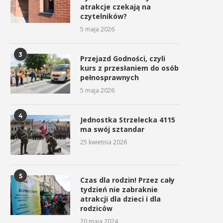
atrakcje czekają na
czytelników?
5 maja 2026
3
Przejazd Godności, czyli
kurs z przesłaniem do osób
pełnosprawnych
5 maja 2026
4
Jednostka Strzelecka 4115
ma swój sztandar
25 kwietnia 2026
Uroczyste obchody Święta
Procesja z Cudownym Obr
Konstytucji 3 Maja w
Matki Bożej Pani Myślenickie
Myślenicach
2 maja 2026
3 maja 2026
5
Czas dla rodzin! Przez cały
tydzień nie zabraknie
atrakcji dla dzieci i dla
rodziców
20 maja 2024