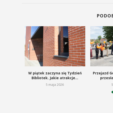
PODO
kie dla
W piątek zaczyna się Tydzień
Przejazd Go
gą budowę
Bibliotek. Jakie atrakcje...
przesł
5 maja 2026
26