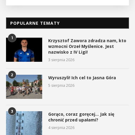
POPULARNE TEMATY
1
Krzysztof Zawora zdradza nam, kto
wzmocni Orzeł Myślenice. Jest
nazwisko z IV Ligi!
3 sierpnia 2026
2
Wyruszyli! Ich cel to Jasna Góra
5 sierpnia 2026
3
Gorąco, coraz goręcej… Jak się
chronić przed upałami?
4 sierpnia 2026