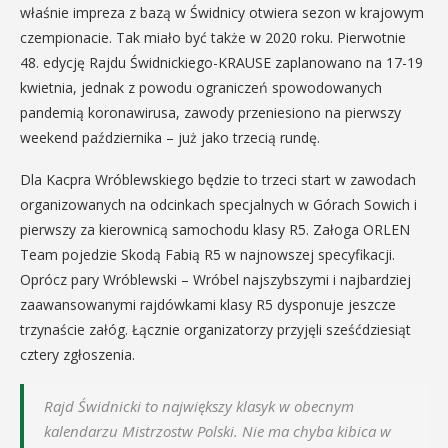
właśnie impreza z bazą w Świdnicy otwiera sezon w krajowym
czempionacie. Tak miało być także w 2020 roku. Pierwotnie
48. edycję Rajdu Świdnickiego-KRAUSE zaplanowano na 17-19
kwietnia, jednak z powodu ograniczeń spowodowanych
pandemią koronawirusa, zawody przeniesiono na pierwszy
weekend października – już jako trzecią rundę.
Dla Kacpra Wróblewskiego będzie to trzeci start w zawodach
organizowanych na odcinkach specjalnych w Górach Sowich i
pierwszy za kierownicą samochodu klasy R5. Załoga ORLEN
Team pojedzie Skodą Fabią R5 w najnowszej specyfikacji.
Oprócz pary Wróblewski – Wróbel najszybszymi i najbardziej
zaawansowanymi rajdówkami klasy R5 dysponuje jeszcze
trzynaście załóg. Łącznie organizatorzy przyjęli sześćdziesiąt
cztery zgłoszenia.
Rajd Świdnicki to największy klasyk w obecnym
kalendarzu Mistrzostw Polski. Nie ma chyba kibica w