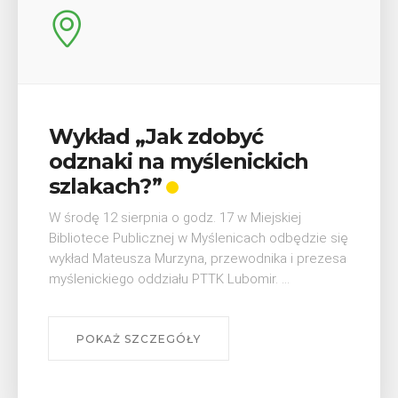
V Turniej Myślimira.
Mieszczanie i rzemieślnicy
W ostatni weekend wakacji, czyli 29-30 sierpnia w
Myślenicach odbędzie się piąta edycja Turnieju
Myślimira. Wydarzenie organizowane przez
Muzeum Niepodległości w Myślenicach odbędzie
się na ...
POKAŻ SZCZEGÓŁY