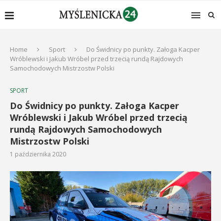
Home
Sport
Do Świdnicy po punkty. Załoga Kacper
Wróblewski i Jakub Wróbel przed trzecią rundą Rajdowych
Samochodowych Mistrzostw Polski
SPORT
Do Świdnicy po punkty. Załoga Kacper
Wróblewski i Jakub Wróbel przed trzecią
rundą Rajdowych Samochodowych
Mistrzostw Polski
1 października 2020