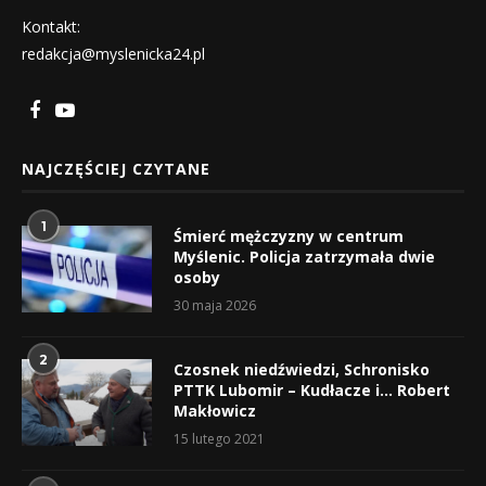
Kontakt:
redakcja@myslenicka24.pl
NAJCZĘŚCIEJ CZYTANE
1
Śmierć mężczyzny w centrum
Myślenic. Policja zatrzymała dwie
osoby
30 maja 2026
2
Czosnek niedźwiedzi, Schronisko
PTTK Lubomir – Kudłacze i… Robert
Makłowicz
15 lutego 2021