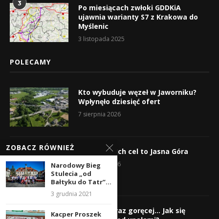
3
Po miesiącach zwłoki GDDKiA
ujawnia warianty S7 z Krakowa do
Myślenic
3 listopada 2025
POLECAMY
Kto wybuduje węzeł w Jaworniku?
Wpłynęło dziesięć ofert
7 sierpnia 2026
ZOBACZ RÓWNIEŻ
Wyruszyli! Ich cel to Jasna Góra
5 sierpnia 2026
Narodowy Bieg
Stulecia „od
Bałtyku do Tatr”...
3 grudnia 2021
Gorąco, coraz goręcej… Jak się
Kacper Proszek