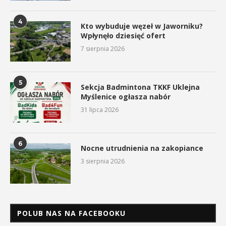
4
Kto wybuduje węzeł w Jaworniku?
Wpłynęło dziesięć ofert
7 sierpnia 2026
5
Sekcja Badmintona TKKF Uklejna
Myślenice ogłasza nabór
31 lipca 2026
6
Nocne utrudnienia na zakopiance
3 sierpnia 2026
POLUB NAS NA FACEBOOKU