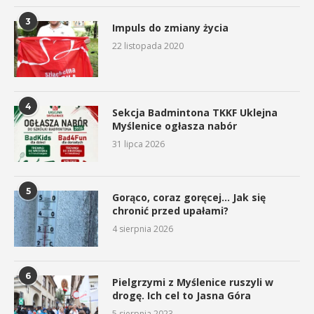
3
Impuls do zmiany życia
22 listopada 2020
4
Sekcja Badmintona TKKF Uklejna
Myślenice ogłasza nabór
31 lipca 2026
5
Gorąco, coraz goręcej… Jak się
chronić przed upałami?
4 sierpnia 2026
6
Pielgrzymi z Myślenice ruszyli w
drogę. Ich cel to Jasna Góra
5 sierpnia 2023