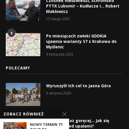
Czosnek niedźwiedzi, Schronisko
PTTK Lubomir – Kudłacze i… Robert
Makłowicz
15 lutego 2021
3
Po miesiącach zwłoki GDDKiA
ujawnia warianty S7 z Krakowa do
Myślenic
3 listopada 2025
POLECAMY
Wyruszyli! Ich cel to Jasna Góra
5 sierpnia 2026
ZOBACZ RÓWNIEŻ
Gorąco, coraz goręcej… Jak się
NOWY TERMIN 77.
chronić przed upałami?