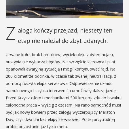
Z
ałoga kończy przejazd, niestety ten
etap nie należał do zbyt udanych.
Urwane koło, brak hamulców, wyciek oleju z dyferencjału,
pustynia nie wybacza błędów. Na szczęście kierowca i pilot
opanowali awaryjną sytuację i mogli kontynuować rajd. Na
200 kilometrze odcinka, w czasie tak zwanej neutralizacji, z
pomocą ruszyła ekipa serwisowa. Odpowietrzenie układu
hamulcowego i szybka interwencja umożliwiły dalszą jazdę.
Przed Krzysztofem i mechanikami 300 km dojazdu do biwaku i
całonocna praca – wyścig z czasem. Na rano samochód musi
być jak nowy bowiem przed załogą wyczerpujący Maraton
Day, czyli dwa dni bez ekipy serwisowej. Po tej arcytrudnej
próbie pozostanie już tylko meta.