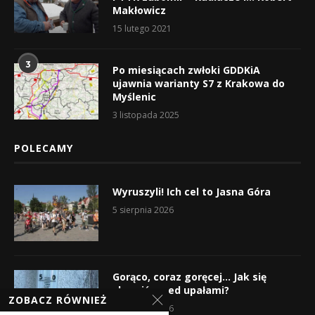
Makłowicz
15 lutego 2021
3
Po miesiącach zwłoki GDDKiA
ujawnia warianty S7 z Krakowa do
Myślenic
3 listopada 2025
POLECAMY
Wyruszyli! Ich cel to Jasna Góra
5 sierpnia 2026
Gorąco, coraz goręcej… Jak się
chronić przed upałami?
ZOBACZ RÓWNIEŻ
4 sierpnia 2026