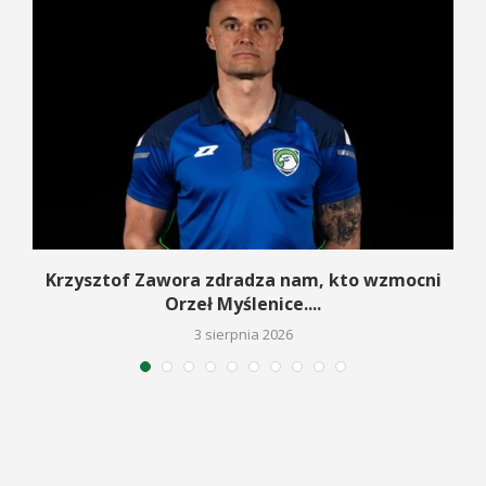
w
Krzysztof Zawora zdradza nam, kto wzmocni
Orzeł Myślenice....
3 sierpnia 2026