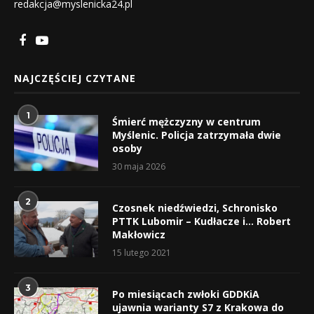
redakcja@myslenicka24.pl
NAJCZĘŚCIEJ CZYTANE
1
Śmierć mężczyzny w centrum
Myślenic. Policja zatrzymała dwie
osoby
30 maja 2026
2
Czosnek niedźwiedzi, Schronisko
PTTK Lubomir – Kudłacze i… Robert
Makłowicz
15 lutego 2021
3
Po miesiącach zwłoki GDDKiA
ujawnia warianty S7 z Krakowa do