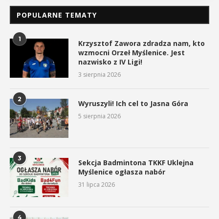
POPULARNE TEMATY
1
Krzysztof Zawora zdradza nam, kto
wzmocni Orzeł Myślenice. Jest
nazwisko z IV Ligi!
3 sierpnia 2026
2
Wyruszyli! Ich cel to Jasna Góra
5 sierpnia 2026
3
Sekcja Badmintona TKKF Uklejna
Myślenice ogłasza nabór
31 lipca 2026
4