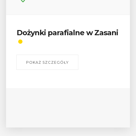
Wykład „Jak zdobyć
odznaki na myślenickich
szlakach?”
W środę 12 sierpnia o godz. 17 w Miejskiej
Bibliotece Publicznej w Myślenicach odbędzie się
wykład Mateusza Murzyna, przewodnika i prezesa
myślenickiego oddziału PTTK Lubomir. ...
POKAŻ SZCZEGÓŁY