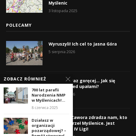
Myślenic
3 listopada 2025
POLECAMY
Wyruszyli! Ich cel to Jasna Góra
5 sierpnia 2026
ZOBACZ RÓWNIEŻ
Gorąco, coraz goręcej… Jak się
chronić przed upałami?
700 lat parafii
4 sierpnia 2026
Narodzenia NMP
w Myślenicach!...
8 czerwca 2025
Krzysztof Zawora zdradza nam, kto
Działasz w
wzmocni Orzeł Myślenice. Jest
organizacji
nazwisko z IV Ligi!
pozarządowej? –
Pomóż stworzyć...