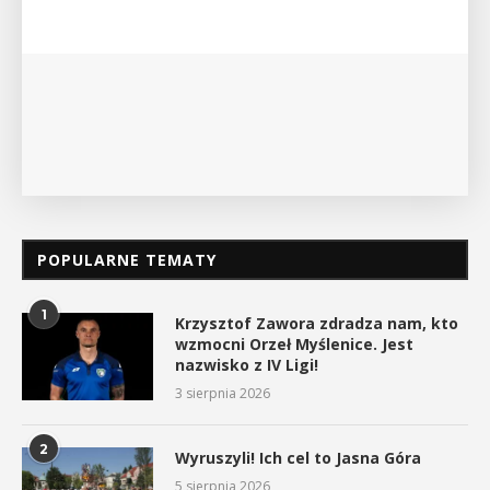
wykład Mateusza Murzyna, przewodnika i p
myślenickiego oddziału PTTK Lubomir. ...
POKAŻ SZCZEGÓŁY
POPULARNE TEMATY
1
Krzysztof Zawora zdradza nam, kto
wzmocni Orzeł Myślenice. Jest
nazwisko z IV Ligi!
3 sierpnia 2026
2
Wyruszyli! Ich cel to Jasna Góra
5 sierpnia 2026