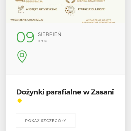
12
SIERPIEŃ
17:00
 Zasani
Wykład „Jak zdobyć
odznaki na myślenickich
szlakach?”
W środę 12 sierpnia o godz. 17 w Miejskiej
Bibliotece Publicznej w Myślenicach odbędz