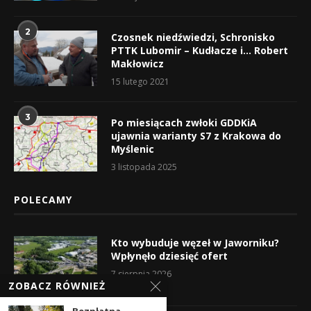
2
Czosnek niedźwiedzi, Schronisko
PTTK Lubomir – Kudłacze i… Robert
Makłowicz
15 lutego 2021
3
Po miesiącach zwłoki GDDKiA
ujawnia warianty S7 z Krakowa do
Myślenic
3 listopada 2025
POLECAMY
Kto wybuduje węzeł w Jaworniku?
Wpłynęło dziesięć ofert
7 sierpnia 2026
ZOBACZ RÓWNIEŻ