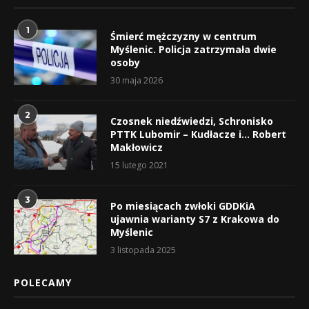
1
Śmierć mężczyzny w centrum
Myślenic. Policja zatrzymała dwie
osoby
30 maja 2026
2
Czosnek niedźwiedzi, Schronisko
PTTK Lubomir – Kudłacze i… Robert
Makłowicz
15 lutego 2021
3
Po miesiącach zwłoki GDDKiA
ujawnia warianty S7 z Krakowa do
Myślenic
3 listopada 2025
POLECAMY