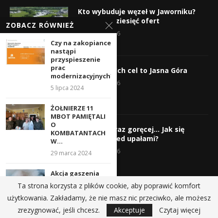
Kto wybuduje węzeł w Jaworniku?
Wpłynęło dziesięć ofert
ZOBACZ RÓWNIEŻ
7 sierpnia 2026
Czy na zakopiance
nastąpi
przyspieszenie
prac
Wyruszyli! Ich cel to Jasna Góra
modernizacyjnych?
5 sierpnia 2026
5 lipca 2024
ŻOŁNIERZE 11
MBOT PAMIĘTALI
O
Gorąco, coraz goręcej… Jak się
KOMBATANTACH
chronić przed upałami?
W...
4 sierpnia 2026
29 marca 2024
Akcja gaszenia
pożaru siana w
Ta strona korzysta z plików cookie, aby poprawić komfort
miejscowości
użytkowania. Zakładamy, że nie masz nic przeciwko, ale możesz
Lubień
@2019 - All Right Reserved.
zrezygnować, jeśli chcesz.
Akceptuje
Czytaj więcej
14 czerwca 2021