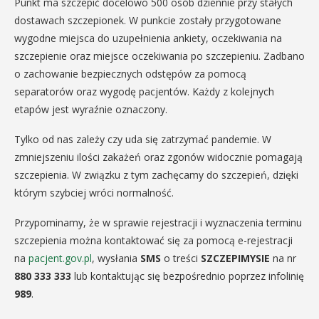
Punkt ma szczepić docelowo 500 osób dziennie przy stałych
dostawach szczepionek. W punkcie zostały przygotowane
wygodne miejsca do uzupełnienia ankiety, oczekiwania na
szczepienie oraz miejsce oczekiwania po szczepieniu. Zadbano
o zachowanie bezpiecznych odstępów za pomocą
separatorów oraz wygodę pacjentów. Każdy z kolejnych
etapów jest wyraźnie oznaczony.
Tylko od nas zależy czy uda się zatrzymać pandemie. W
zmniejszeniu ilości zakażeń oraz zgonów widocznie pomagają
szczepienia. W związku z tym zachęcamy do szczepień, dzięki
którym szybciej wróci normalność.
Przypominamy, że w sprawie rejestracji i wyznaczenia terminu
szczepienia można kontaktować się za pomocą e-rejestracji
na
pacjent.gov.pl
, wysłania
SMS
o treści
SZCZEPIMYSIE
na nr
880 333 333
lub kontaktując się bezpośrednio poprzez infolinię
989
.