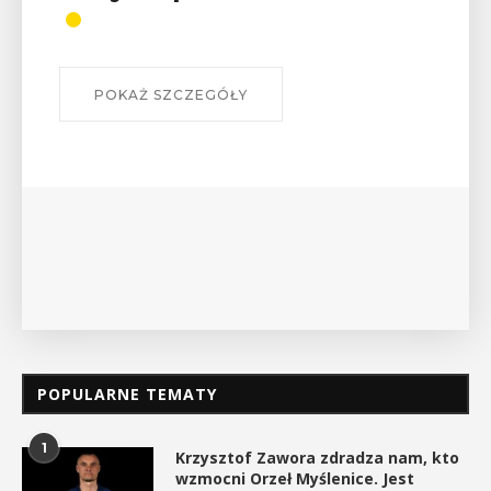
odznaki na myślenickich
szlakach?”
W środę 12 sierpnia o godz. 17 w Miejskiej
Bibliotece Publicznej w Myślenicach odbędzie się
wykład Mateusza Murzyna, przewodnika i prezesa
myślenickiego oddziału PTTK Lubomir. ...
POKAŻ SZCZEGÓŁY
POPULARNE TEMATY
1
Krzysztof Zawora zdradza nam, kto
wzmocni Orzeł Myślenice. Jest