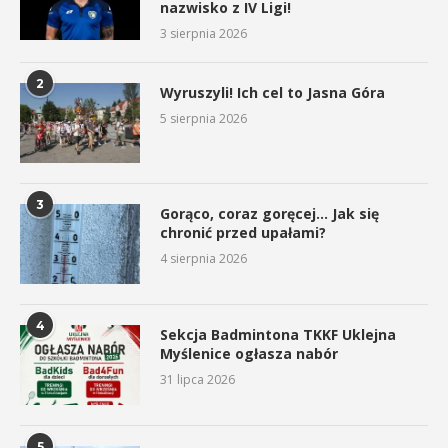
nazwisko z IV Ligi!
3 sierpnia 2026
2
Wyruszyli! Ich cel to Jasna Góra
5 sierpnia 2026
3
Gorąco, coraz goręcej… Jak się
chronić przed upałami?
4 sierpnia 2026
4
Sekcja Badmintona TKKF Uklejna
Myślenice ogłasza nabór
31 lipca 2026
5