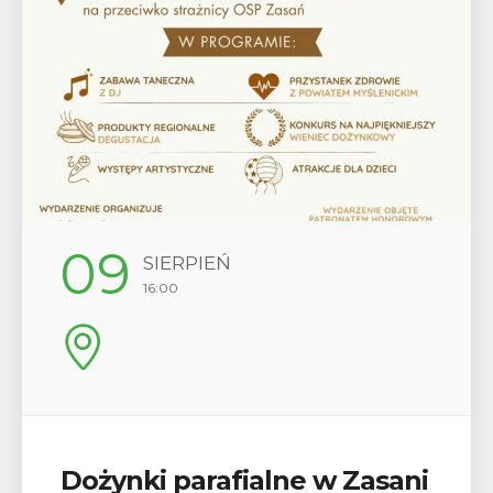
12
SIERPIEŃ
17:00
Wykład „Jak zdobyć