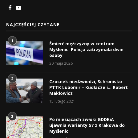
NAJCZĘŚCIEJ CZYTANE
1
Śmierć mężczyzny w centrum
Myślenic. Policja zatrzymała dwie
osoby
30 maja 2026
2
Czosnek niedźwiedzi, Schronisko
PTTK Lubomir – Kudłacze i… Robert
Makłowicz
15 lutego 2021
3
Po miesiącach zwłoki GDDKiA
ujawnia warianty S7 z Krakowa do
Myślenic