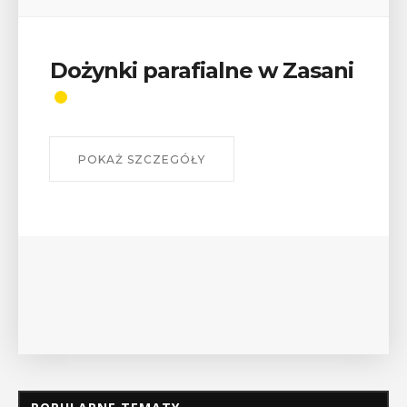
Wykład „Jak zdobyć
odznaki na myślenickich
szlakach?”
W środę 12 sierpnia o godz. 17 w Miejskiej
Bibliotece Publicznej w Myślenicach odbędzie się
wykład Mateusza Murzyna, przewodnika i prezesa
myślenickiego oddziału PTTK Lubomir. ...
POKAŻ SZCZEGÓŁY