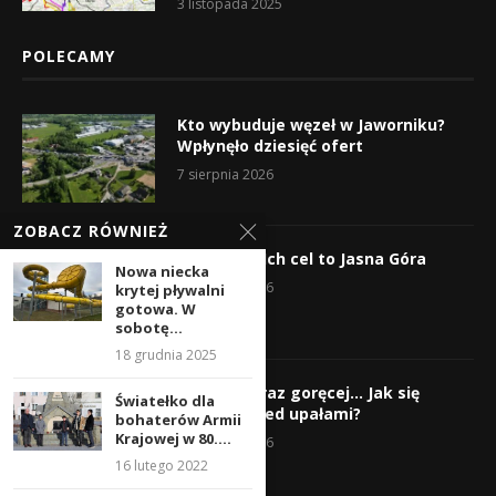
3 listopada 2025
POLECAMY
Kto wybuduje węzeł w Jaworniku?
Wpłynęło dziesięć ofert
7 sierpnia 2026
ZOBACZ RÓWNIEŻ
Wyruszyli! Ich cel to Jasna Góra
Nowa niecka
5 sierpnia 2026
krytej pływalni
gotowa. W
sobotę...
18 grudnia 2025
Gorąco, coraz goręcej… Jak się
Światełko dla
chronić przed upałami?
bohaterów Armii
Krajowej w 80....
4 sierpnia 2026
16 lutego 2022