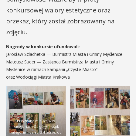
konkursowej walory estetyczne oraz
przekaz, który został zobrazowany na
zdjęciu.
Nagrody w konkursie ufundowali:
Jarosław Szlachetka — Burmistrz Miasta i Gminy Myślenice
Mateusz Suder — Zastępca Burmistrza Miasta i Gminy
Myślenice w ramach kampanii „Czyste Miasto”
oraz Wodociągi Miasta Krakowa
Przyznane miejsca w IV
kategoriach Od góry 1 rząd,
kategoria I, dzieci 3-4 letnie, od