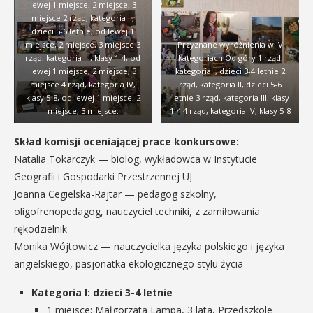
lewej 1 miejsce, 2 miejsce, 3
miejsce 2 rząd, kategoria II,
dzieci 5-6 letnie, od lewej 1
miejsce, 2 miejsce, 3 miejsce 3
Przyznane wyróżnienia w IV
rząd, kategoria III, klasy 1-4, od
kategoriach Od góry 1 rząd,
lewej 1 miejsce, 2 miejsce, 3
kategoria I, dzieci 3-4 letnie 2
miejsce 4 rząd, kategoria IV,
rząd, kategoria II, dzieci 5-6
klasy 5-8, od lewej 1 miejsce, 2
letnie 3 rząd, kategoria III, klasy
miejsce, 3 miejsce.
1-4 4 rząd, kategoria IV, klasy 5-8
Skład komisji oceniającej prace konkursowe:
Natalia Tokarczyk — biolog, wykładowca w Instytucie
Geografii i Gospodarki Przestrzennej UJ
Joanna Cegielska-Rajtar — pedagog szkolny,
oligofrenopedagog, nauczyciel techniki, z zamiłowania
rękodzielnik
Monika Wójtowicz — nauczycielka języka polskiego i języka
angielskiego, pasjonatka ekologicznego stylu życia
Kategoria I: dzieci 3-4 letnie
1 miejsce: Małgorzata Lampa, 3 lata, Przedszkole