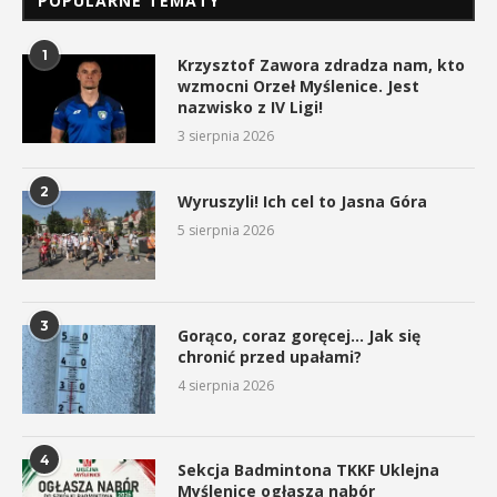
POPULARNE TEMATY
1
Krzysztof Zawora zdradza nam, kto
wzmocni Orzeł Myślenice. Jest
nazwisko z IV Ligi!
3 sierpnia 2026
2
Wyruszyli! Ich cel to Jasna Góra
5 sierpnia 2026
3
Gorąco, coraz goręcej… Jak się
chronić przed upałami?
4 sierpnia 2026
4
Sekcja Badmintona TKKF Uklejna
Myślenice ogłasza nabór