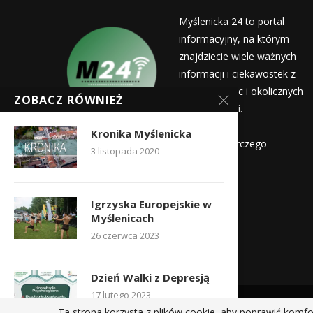
Myślenicka 24 to portal
informacyjny, na którym
znajdziecie wiele ważnych
informacji i ciekawostek z
życia Myślenic i okolicznych
ZOBACZ RÓWNIEŻ
miejscowości.
Wydawca:
Kronika Myślenicka
Myślenicka Agencja Rozwoju Gospodarczego
3 listopada 2020
Kontakt:
redakcja@myslenicka24.pl
Igrzyska Europejskie w
Myślenicach
26 czerwca 2023
Dzień Walki z Depresją
17 lutego 2023
Ta strona korzysta z plików cookie, aby poprawić komfo