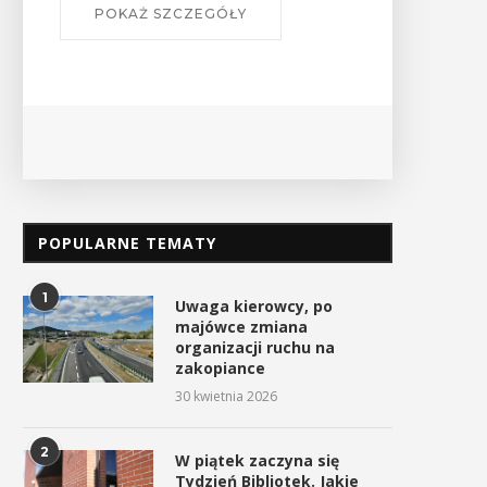
POKAŻ SZCZEGÓŁY
POPULARNE TEMATY
1
Uwaga kierowcy, po
majówce zmiana
organizacji ruchu na
zakopiance
30 kwietnia 2026
2
W piątek zaczyna się
Tydzień Bibliotek. Jakie