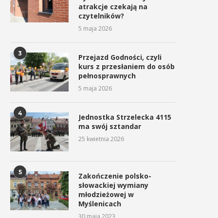
atrakcje czekają na
czytelników?
5 maja 2026
3
Przejazd Godności, czyli
kurs z przesłaniem do osób
pełnosprawnych
5 maja 2026
4
Jednostka Strzelecka 4115
ma swój sztandar
25 kwietnia 2026
5
Zakończenie polsko-
słowackiej wymiany
Uroczyste obchody Święta
Procesja z Cudownym Obr
młodzieżowej w
Konstytucji 3 Maja w
Matki Bożej Pani Myślenickie
Myślenicach
Myślenicach
2 maja 2026
30 maja 2023