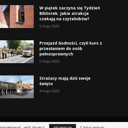
W piątek zaczyna się Tydzień
Bibliotek. Jakie atrakcje
czekają na czytelników?
5 maja 2026
Przejazd Godności, czyli kurs z
przesłaniem do osób
pełnosprawnych
5 maja 2026
Strażacy mają dziś swoje
święto
4 maja 2026
rezygnować, jeśli chcesz.
Akceptuje
Czytaj więcej