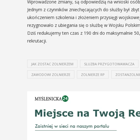
odbędzie się na ...
Wprowadzone zmiany, są odpowiedzią na wnioski osób, k
ltury i Sportu oraz Urząd ...
Jednym z czynników zniechęcających do służby był zbyt
ukończeniem szkolenia i złożeniem przysięgi wojskowej
POKAŻ SZCZEGÓŁY
rezygnowało z ubiegania się o służbę w Wojsku Polski
AŻ SZCZEGÓŁY
Dziś redukujemy ten czas z 190 dni do maksymalnie 50
rekrutacji.
JAK ZOSTAC ZOLNIERZEM
SLUZBA PRZYGOTOWAWACZA
ZAWODOWI ZOLNIERZE
ZOLNIERZE RP
ZOSTANZOLNI