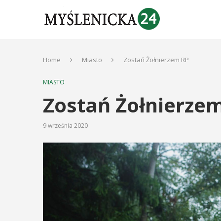
Home
Miasto
Zostań Żołnierzem RP
MIASTO
Zostań Żołnierze
9 września 2020