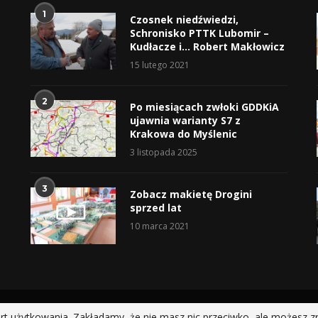
1
Czosnek niedźwiedzi,
Schronisko PTTK Lubomir –
Kudłacze i… Robert Makłowicz
15 lutego 2021
2
Po miesiącach zwłoki GDDKiA
ujawnia warianty S7 z
Krakowa do Myślenic
3 listopada 2025
3
Zobacz makietę Drogini
sprzed lat
10 marca 2021
@2019 - All Right Reserved.
rt użytkowania. Zakładamy, że nie masz nic przeciwko, ale możesz z