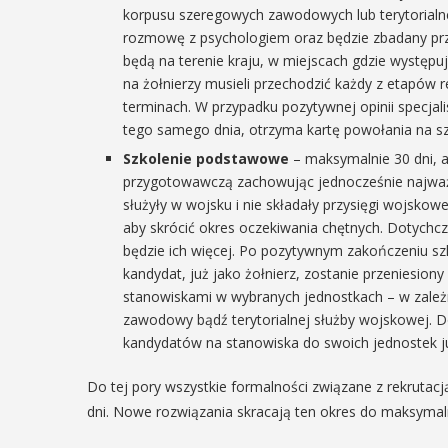
korpusu szeregowych zawodowych lub terytorialn
29
IPIEC
rozmowę z psychologiem oraz będzie zbadany prz
8:00 -
będą na terenie kraju, w miejscach gdzie występu
SIERPIEŃ
na żołnierzy musieli przechodzić każdy z etapów r
8:00
08:00 - 18:00
terminach. W przypadku pozytywnej opinii specja
tego samego dnia, otrzyma kartę powołania na s
Szkolenie podstawowe
– maksymalnie 30 dni, a
przygotowawczą zachowując jednocześnie najważni
V Turniej
dzynarodowe
służyły w wojsku i nie składały przysięgi wojskow
Myślimira.
aby skrócić okres oczekiwania chętnych. Dotychcz
polskie
będzie ich więcej. Po pozytywnym zakończeniu sz
Mieszczanie
kania z
kandydat, już jako żołnierz, zostanie przeniesio
rzemieślnic
stanowiskami w wybranych jednostkach – w zależnoś
lorem
zawodowy bądź terytorialnej służby wojskowej.
W ostatni weekend wakacji
kandydatów na stanowiska do swoich jednostek ju
ne Międzynarodowe
sierpnia w Myślenicach o
ie Spotkania z Folklorem
piąta edycja Turnieju Myśli
Do tej pory wszystkie formalności związane z rekrutac
ę w dniach 13–20 lipca.
Wydarzenie organizowane
dni. Nowe rozwiązania skracają ten okres do maksymaln
orem festiwalu jest Gmina
Muzeum Niepodległości w
, wspierana przez Myślenicki