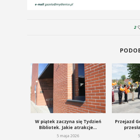
2
PODO
kie dla
W piątek zaczyna się Tydzień
Przejazd Go
gą budowę
Bibliotek. Jakie atrakcje...
przesł
5 maja 2026