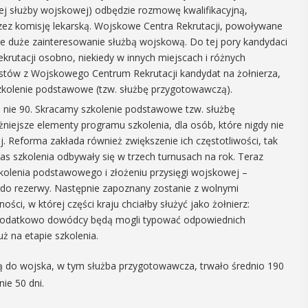
ej służby wojskowej) odbędzie rozmowę kwalifikacyjną,
12
MAJ
ez komisję lekarską. Wojskowe Centra Rekrutacji, powoływane
16:00 - 17:30
je duże zainteresowanie służbą wojskową. Do tej pory kandydaci
ekrutacji osobno, niekiedy w innych miejscach i różnych
listów z Wojskowego Centrum Rekrutacji kandydat na żołnierza,
zkolenie podstawowe (tzw. służbę przygotowawczą).
Spotkanie
 nie 90. Skracamy szkolenie podstawowe tzw. służbę
ejsze elementy programu szkolenia, dla osób, które nigdy nie
Seniorów w
ej. Reforma zakłada również zwiększenie ich częstotliwości, tak
Jaworniku
as szkolenia odbywały się w trzech turnusach na rok. Teraz
kolenia podstawowego i złożeniu przysięgi wojskowej –
 i
Podczas majowego spotkania seniorzy
ny do rezerwy. Następnie zapoznany zostanie z wolnymi
będą mieli wyjątkową okazję
y
ci, w której części kraju chciałby służyć jako żołnierz:
przygotować się na nadchodzące lato,
 Dodatkowo dowódcy będą mogli typować odpowiednich
zaopatrując się w naturalne kosmetyki
, czyli 29-30
ż na etapie szkolenia.
wykonane własnoręcznie. Uuczestnicy
dbędzie się
będą proszeni o przyniesienie
mira.
ją do wojska, w tym służba przygotowawcza, trwało średnio 190
słoiczków ...
 przez
ie 50 dni.
 Myślenicach