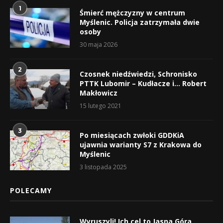
1
Śmierć mężczyzny w centrum
Myślenic. Policja zatrzymała dwie
osoby
30 maja 2026
2
Czosnek niedźwiedzi, Schronisko
PTTK Lubomir – Kudłacze i… Robert
Makłowicz
15 lutego 2021
3
Po miesiącach zwłoki GDDKiA
ujawnia warianty S7 z Krakowa do
Myślenic
3 listopada 2025
POLECAMY
Wyruszyli! Ich cel to Jasna Góra