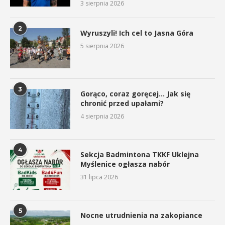
3 sierpnia 2026
2
Wyruszyli! Ich cel to Jasna Góra
5 sierpnia 2026
3
Gorąco, coraz goręcej… Jak się
chronić przed upałami?
4 sierpnia 2026
4
Sekcja Badmintona TKKF Uklejna
Myślenice ogłasza nabór
31 lipca 2026
5
Nocne utrudnienia na zakopiance