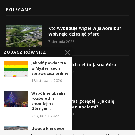
POLECAMY
Kto wybuduje węzeł w Jaworniku?
Wpłynęło dziesięć ofert
7 sierpnia 2026
ZOBACZ RÓWNIEŻ
Jakość powietrza
Wyruszyli! Ich cel to Jasna Góra
w Myślenicach
5 sierpnia 2026
sprawdzisz online
18 listopada 2020
Wspólnie ubrali i
rozświetlili
Gorąco, coraz goręcej… Jak się
choinkę na
chronić przed upałami?
Górnym...
4 sierpnia 2026
23 grudnia 2022
Uwaga kierowcy,
od środy do