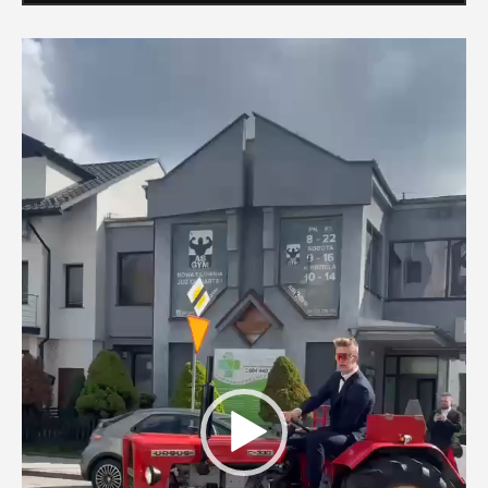
Odtwarzacz
video