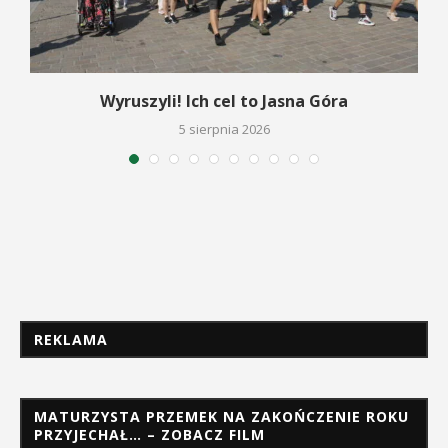
Wyruszyli! Ich cel to Jasna Góra
5 sierpnia 2026
REKLAMA
MATURZYSTA PRZEMEK NA ZAKOŃCZENIE ROKU
PRZYJECHAŁ… – ZOBACZ FILM