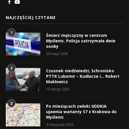
NAJCZĘŚCIEJ CZYTANE
1
Śmierć mężczyzny w centrum
Myślenic. Policja zatrzymała dwie
osoby
30 maja 2026
2
Czosnek niedźwiedzi, Schronisko
PTTK Lubomir – Kudłacze i… Robert
Makłowicz
15 lutego 2021
3
Po miesiącach zwłoki GDDKiA
ujawnia warianty S7 z Krakowa do
Myślenic
3 listopada 2025