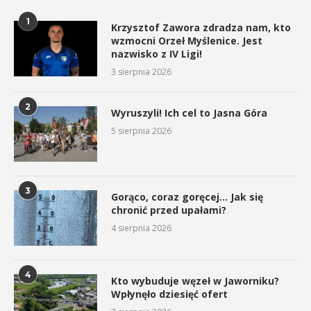
1
Krzysztof Zawora zdradza nam, kto
wzmocni Orzeł Myślenice. Jest
nazwisko z IV Ligi!
3 sierpnia 2026
2
Wyruszyli! Ich cel to Jasna Góra
5 sierpnia 2026
3
Gorąco, coraz goręcej… Jak się
chronić przed upałami?
4 sierpnia 2026
4
Kto wybuduje węzeł w Jaworniku?
Wpłynęło dziesięć ofert