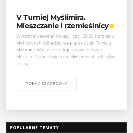
V Turniej Myślimira.
Mieszczanie i rzemieślnicy
W ostatni weekend wakacji, czyli 29-30 sierpnia w
Myślenicach odbędzie się piąta edycja Turnieju
Myślimira. Wydarzenie organizowane przez
Muzeum Niepodległości w Myślenicach odbędzie
się na ...
POKAŻ SZCZEGÓŁY
POPULARNE TEMATY