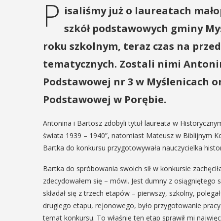
P
isaliśmy już o laureatach ma
szkół podstawowych gminy Myś
roku szkolnym, teraz czas na prz
tematycznych. Zostali nimi Antonin
Podstawowej nr 3 w Myślenicach o
Podstawowej w Porębie.
Antonina i Bartosz zdobyli tytuł laureata w Historycz
świata 1939 – 1940”, natomiast Mateusz w Biblijnym Ko
Bartka do konkursu przygotowywała nauczycielka histori
Bartka do spróbowania swoich sił w konkursie zachęciła 
zdecydowałem się – mówi. Jest dumny z osiągniętego suk
składał się z trzech etapów – pierwszy, szkolny, polegał
drugiego etapu, rejonowego, było przygotowanie prac
temat konkursu. To właśnie ten etap sprawił mi najwięc