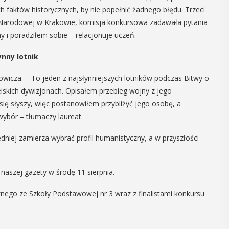
h faktów historycznych, by nie popełnić żadnego błędu. Trzeci
05
0
MAJ
 Narodowej w Krakowie, komisja konkursowa zadawała pytania
12:00
y i poradziłem sobie – relacjonuje uczeń.
ynny lotnik
Obchody Dnia
Pr
wicza. – To jeden z najsłynniejszych lotników podczas Bitwy o
ielskich dywizjonach. Opisałem przebieg wojny z jego
Godności Osób z
to
ię słyszy, więc postanowiłem przybliżyć jego osobę, a
Niepełnosprawnością
„M
 wybór – tłumaczy laureat.
Intelektualną
Re
dniej zamierza wybrać profil humanistyczny, a w przyszłości
re
Obchody Dnia Godności Osób z
ma
Niepełnosprawnością Intelektualną,
 naszej gazety w środę 11 sierpnia.
który przypada 5 maja, w Myślenicach
W środ
rozpoczną się tradycyjnie od Przejazdu
ycznego ze Szkoły Podstawowej nr 3 wraz z finalistami konkursu
Biblio
Godności. Organizatorom tego
odbędz
wydarzenia, czyli myślenickie koło ...
roczni