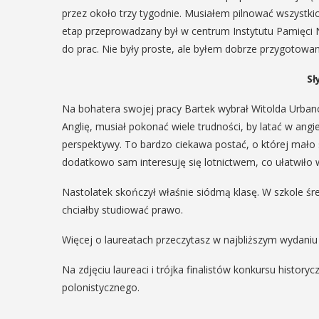
przez około trzy tygodnie. Musiałem pilnować wszystkic
29
etap przeprowadzany był w centrum Instytutu Pamięci
do prac. Nie były proste, ale byłem dobrze przygotowan
SIERPIEŃ
08:00 - 18:00
Sł
Na bohatera swojej pracy Bartek wybrał Witolda Urbano
Anglię, musiał pokonać wiele trudności, by latać w ang
V Turniej
odowe
perspektywy. To bardzo ciekawa postać, o której mało s
Myślimira.
dodatkowo sam interesuję się lotnictwem, co ułatwiło
e
Mieszczanie i
Nastolatek skończył właśnie siódmą klasę. W szkole śre
rzemieślnicy
chciałby studiować prawo.
W ostatni weekend wakacji, czyli 29-30
Więcej o laureatach przeczytasz w najbliższym wydaniu
odowe
sierpnia w Myślenicach odbędzie się
 Folklorem
Na zdjęciu laureaci i trójka finalistów konkursu histor
piąta edycja Turnieju Myślimira.
20 lipca.
Wydarzenie organizowane przez
polonistycznego.
jest Gmina
Muzeum Niepodległości w Myślenicach
zez Myślenicki