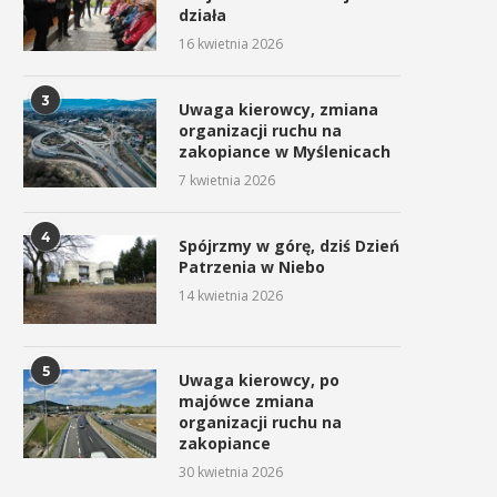
działa
16 kwietnia 2026
3
Uwaga kierowcy, zmiana
organizacji ruchu na
zakopiance w Myślenicach
7 kwietnia 2026
4
Spójrzmy w górę, dziś Dzień
Światowy Dzień Recyklingu w
Głosuj na Szkołę Podstawow
Patrzenia w Niebo
Gminie Myślenice
2 w Myślenicach!...
14 kwietnia 2026
18 marca 2026
10 lutego 2026
5
Uwaga kierowcy, po
majówce zmiana
organizacji ruchu na
zakopiance
30 kwietnia 2026