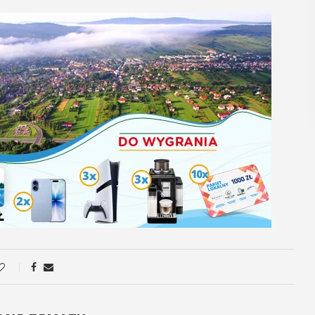
regiona
POKAŻ SZCZEGÓŁY
P