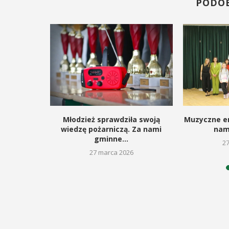
PODO
 Jasienica
Młodzież sprawdziła swoją
Muzyczne em
!
wiedzę pożarniczą. Za nami
nam
gminne...
2025
2
27 marca 2026