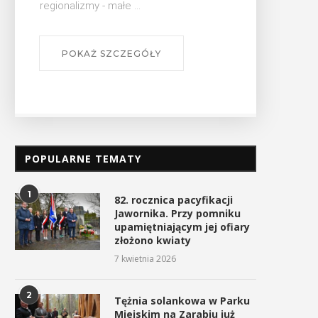
lizmy - małe ...
OKAŻ SZCZEGÓŁY
POPULARNE TEMATY
1
82. rocznica pacyfikacji
Jawornika. Przy pomniku
upamiętniającym jej ofiary
złożono kwiaty
7 kwietnia 2026
2
Tężnia solankowa w Parku
Miejskim na Zarabiu już