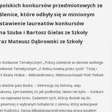
łopolskich konkursów przedmiotowych ze
lenice, które odbyły się w minionym
edstawienie laureatów konkursów
a Szuba i Bartosz Gielas ze Szkoły
raz Mateusz Dąbrowski ze Szkoły
nym Konkursie Tematycznym „Polscy żołnierze w obronie wolnego
nkursie Tematycznym „Z dobrą nowiną przez życie”. Tosię i
i Beata Hrabia – Aleksandrowicz, Mateusza ksiądz Piotr Piekart.
właśnie pani Beata. – Interesuję się historią, więc
cesu, tym bardziej że jak podkreśla, łatwo nie było. – Konkurs
 na napisaniu testu. Zadaniem tych, którzy dostali się do
y pisemnej o wybranym bohaterze z okresu, który wskazywał
ej trudności. Swoją kilkudziesięciostronicową pracę pisałem