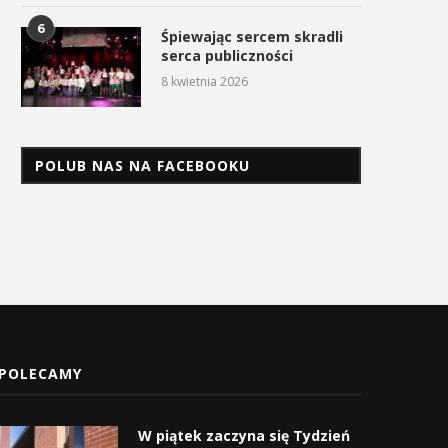
6
Śpiewając sercem skradli
serca publiczności
8 kwietnia 2026
POLUB NAS NA FACEBOOKU
POLECAMY
W piątek zaczyna się Tydzień