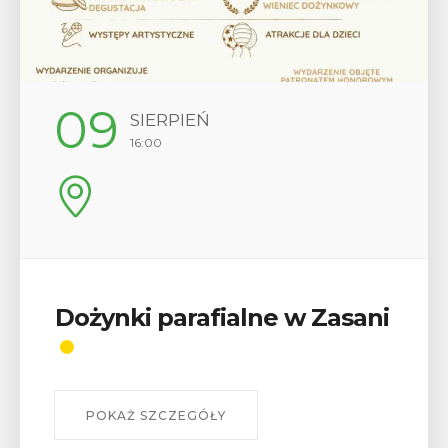
12
SIERPIEŃ
17:00
Wykład „Jak zdobyć
odznaki na myślenickich
szlakach?”
W środę 12 sierpnia o godz. 17 w Miejskiej
Bibliotece Publicznej w Myślenicach odbędzie się