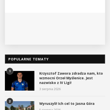
wykład Mateusza Murzyna, przewodnika i prezesa
myślenickiego oddziału PTTK Lubomir. ...
POKAŻ SZCZEGÓŁY
POPULARNE TEMATY
1
Krzysztof Zawora zdradza nam, kto
wzmocni Orzeł Myślenice. Jest
nazwisko z IV Ligi!
3 sierpnia 2026
2
Wyruszyli! Ich cel to Jasna Góra
5 sierpnia 2026