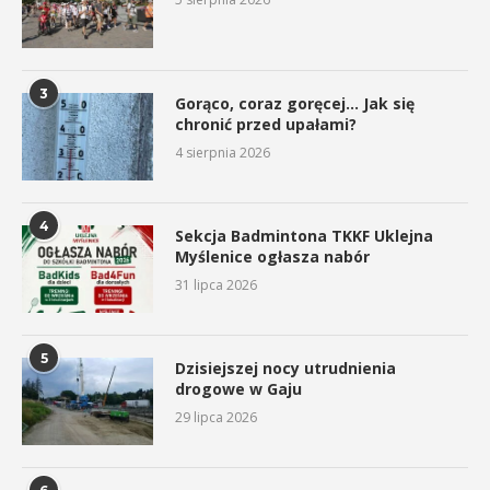
3
Gorąco, coraz goręcej… Jak się
chronić przed upałami?
4 sierpnia 2026
4
Sekcja Badmintona TKKF Uklejna
Myślenice ogłasza nabór
31 lipca 2026
5
Dzisiejszej nocy utrudnienia
drogowe w Gaju
29 lipca 2026