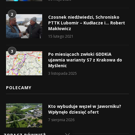
2
Czosnek niedźwiedzi, Schronisko
PTTK Lubomir – Kudłacze i… Robert
Makłowicz
15 lutego 2021
3
Po miesiącach zwłoki GDDKiA
ujawnia warianty S7 z Krakowa do
Myślenic
3 listopada 2025
POLECAMY
Kto wybuduje węzeł w Jaworniku?
Wpłynęło dziesięć ofert
7 sierpnia 2026