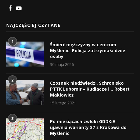
NAJCZĘŚCIEJ CZYTANE
1
Śmierć mężczyzny w centrum
Myślenic. Policja zatrzymała dwie
osoby
30 maja 2026
2
Czosnek niedźwiedzi, Schronisko
PTTK Lubomir – Kudłacze i… Robert
Makłowicz
15 lutego 2021
3
Po miesiącach zwłoki GDDKiA
ujawnia warianty S7 z Krakowa do
Myślenic