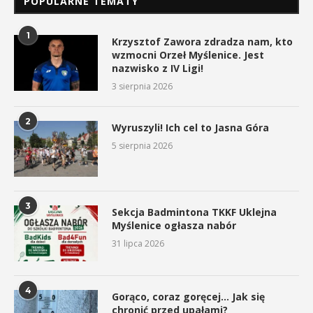
POPULARNE TEMATY
1
Krzysztof Zawora zdradza nam, kto
wzmocni Orzeł Myślenice. Jest
nazwisko z IV Ligi!
3 sierpnia 2026
2
Wyruszyli! Ich cel to Jasna Góra
5 sierpnia 2026
3
Sekcja Badmintona TKKF Uklejna
Myślenice ogłasza nabór
31 lipca 2026
4
Gorąco, coraz goręcej… Jak się
chronić przed upałami?