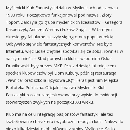
Myślenicki Klub Fantastyki działa w Myślenicach od czerwca
1993 roku. Początkowo funkcjonował pod nazwą „Złoty
Topór”. Założyła go grupa myślenickich licealistów – Grzegorz
Kasperczyk, Andrzej Wardas i Łukasz Zając. – W tamtym
okresie gry fabularne cieszyły się ogromną popularnością.
Odbywało się wiele fantastycznych konwentów. Nie było
Internetu, więc ludzie chętniej spotykali się ze sobą, również w
naszym mieście. Stąd pomysł na klub – wspomina Oskar
Drabikowski, były prezes MKF. Przez dziesięć lat miejscem
spotkań klubowiczów był Dom Kultury, później restauracja
„Piwnica” oraz szkoła językowa „IQ”. Teraz jest nim Miejska
Biblioteka Publiczna. Oficjalnie nazwa Myślenicki Klub
Fantastyki została zarejestrowana przy wpisie do ewidencji
stowarzyszeń zwykłych na początku XXI wieku.
Klub ma na celu integrację pasjonatów fantastyki, ale też
kształtowanie charakteru i wyobraźni młodych ludzi. Należy do
niego kilkadziesiąt osób, głównie z gminy Myślenice. Są to