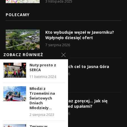
3 listopada 2025
POLECAMY
Kto wybuduje węzeł w Jaworniku?
Wpłynęło dziesięć ofert
7 sierpnia 2026
ZOBACZ RÓWNIEŻ
Nuty prosto z
Wyruszyli! Ich cel to Jasna Góra
SERCA
5 sierpnia 2026
11 kwietnia 2024
Młodzi z
Trzemeśni na
Światowych
Gorąco, coraz goręcej… Jak się
Dniach
chronić przed upałami?
Młodzieży...
4 sierpnia 2026
2 sierpnia 2023
Zmiany w