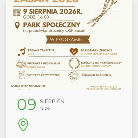
12
IEŃ
SIERPIEŃ
17:00