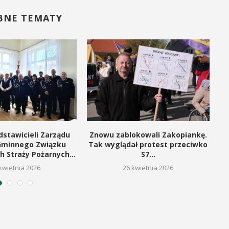
BNE TEMATY
dstawicieli Zarządu
Znowu zablokowali Zakopiankę.
Gminnego Związku
Tak wyglądał protest przeciwko
h Straży Pożarnych...
S7...
kwietnia 2026
26 kwietnia 2026