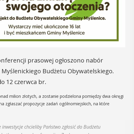
06
MAJ
17:00
ia
Promocja XXVII
ób z
tomu rocznika
onferencji prasowej ogłoszono nabór
rawnością
„Małopolska.
i Myślenickiego Budżetu Obywatelskiego.
ną
Regiony –
do 12 czerwca br.
regionalizmy –
Osób z
małe ojczyny”
ektualną,
onad milion złotych, a zostanie podzielona pomiędzy dwa okręgi
 Myślenicach
żna zgłaszać propozycje zadań ogólnomiejskich, na które
W środę 6 maja o godz. 17 w Miejskiej
 od Przejazdu
Bibliotece Publicznej w Myślenicach
 tego
odbędzie się promocja XXVII tomu
ie koło ...
 inwestycje chcieliby Państwo zgłosić do Budżetu
rocznika "Małopolska. Regiony -