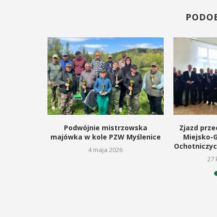
PODO
kanocnego
Podwójnie mistrzowska
Zjazd prze
lm
majówka w kole PZW Myślenice
Miejsko-
Ochotniczyc
6
4 maja 2026
27 