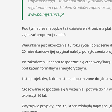
ię na ...
Obywatelskiego – mówił burmistrz Jarosław Szla
regulaminem i podziałem środków zapoznać się 
POKAŻ SZCZEGÓŁY
www.bo.myslenice.pl
.
AŻ SZCZEGÓŁY
Pod tym adresem będzie też działała elektroniczna pl
zgłaszać propozycja zadań.
Warunkiem jest ukończenie 16 roku życia i dołączenie 
20 mieszkańców (jej oryginał należy, po zgłoszeniu pro
Po zakończeniu naboru rozpocznie się etap weryfikacji
pod kątem formalnym i merytorycznym.
Lista projektów, które zostaną dopuszczone do głosow
Głosowanie rozpocznie się 8 września i potrwa do 17 w
ukończył 16 lat.
Zwycięskie projekty, czyli te, które zdobędą najwięce