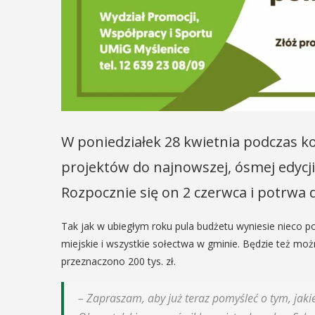
05
MAJ
12:00
EŃ
:00
Obchody Dn
Godności Os
rniej
W poniedziałek 28 kwietnia podczas k
Niepełnosp
imira.
projektów do najnowszej, ósmej edycj
Intelektual
zczanie i
Rozpocznie się on 2 czerwca i potrwa 
ieślnicy
Obchody Dnia Godności 
Niepełnosprawnością Intel
Tak jak w ubiegłym roku pula budżetu wyniesie nieco p
 weekend wakacji, czyli 29-30
który przypada 5 maja, w
miejskie i wszystkie sołectwa w gminie. Będzie też mo
w Myślenicach odbędzie się
rozpoczną się tradycyjnie
przeznaczono 200 tys. zł.
ja Turnieju Myślimira.
Godności. Organizatorom
ie organizowane przez
wydarzenia, czyli myślenick
– Zapraszam, aby już teraz pomyśleć o tym, jakie
iepodległości w Myślenicach