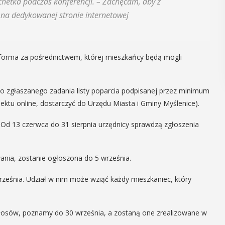
chetka podczas konferencji. – Zachęcam, aby z
regionalizmy - małe ...
na dedykowanej stronie internetowej
POKAŻ SZCZEGÓŁY
atforma za pośrednictwem, której mieszkańcy będą mogli
do zgłaszanego zadania listy poparcia podpisanej przez minimum
jektu online, dostarczyć do Urzędu Miasta i Gminy Myślenice).
. Od 13 czerwca do 31 sierpnia urzędnicy sprawdzą zgłoszenia
ania, zostanie ogłoszona do 5 września.
rześnia. Udział w nim może wziąć każdy mieszkaniec, który
j głosów, poznamy do 30 września, a zostaną one zrealizowane w