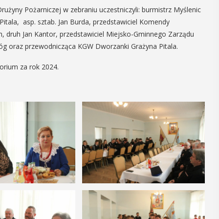
żyny Pożarniczej w zebraniu uczestniczyli: burmistrz Myślenic
27
Pitala, asp. sztab. Jan Burda, przedstawiciel Komendy
, druh Jan Kantor, przedstawiciel Miejsko-Gminnego Zarządu
CZERWIEC
żóg oraz przewodnicząca KGW Dworzanki Grażyna Pitala.
Cały dzień
torium za rok 2024.
-
Myślenice 3×3
”
Basket
a plaży
W sobotę 27 czerwca na myślenickim
 Zarabiu
Zarabiu odbędą się koszykarskie
a wydarzenia
zawody 3x3 Basket. Rozgrywany nad
 łączące akcję
myślenickim jazem turniej ma długą i
 samochodów
bogatą historię, która sięga roku ...
mi ...
POKAŻ SZCZEGÓŁY