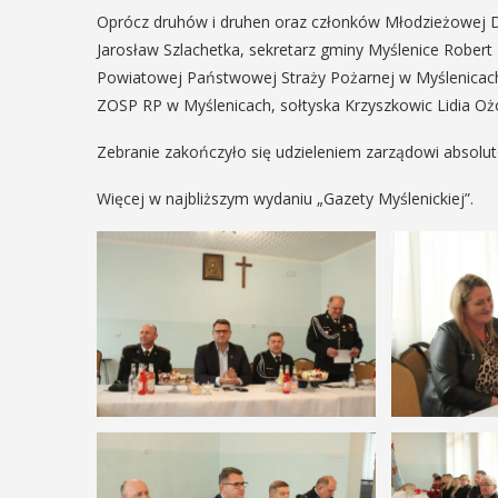
Oprócz druhów i druhen oraz członków Młodzieżowej Dru
14
Jarosław Szlachetka, sekretarz gminy Myślenice Robert 
Powiatowej Państwowej Straży Pożarnej w Myślenicach
EŃ
CZERWIEC
ZOSP RP w Myślenicach, sołtyska Krzyszkowic Lidia O
:00
Cały dzień
Zebranie zakończyło się udzieleniem zarządowi absolu
Więcej w najbliższym wydaniu „Gazety Myślenickiej”.
rniej
„Oddaj krew
imira.
Uratuj życie
zczanie i
W niedzielę 14 czerwca n
ieślnicy
trawiastej na myślenickim
odbędzie się druga edycj
 weekend wakacji, czyli 29-30
"Oddaj krew-Uratuj życie"
w Myślenicach odbędzie się
krwiodawstwa ze zlotem
ja Turnieju Myślimira.
pożarniczych. Organizatora
ie organizowane przez
iepodległości w Myślenicach
POKAŻ SZCZEGÓŁY