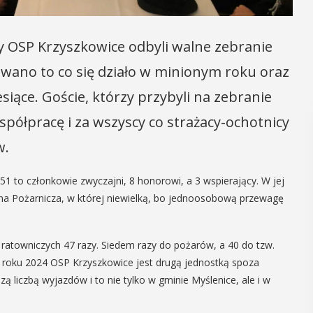
y OSP Krzyszkowice odbyli walne zebranie
ano to co się działo w minionym roku oraz
iące. Goście, którzy przybyli na zebranie
spółpracę i za wszyscy co strażacy-ochotnicy
w.
 51 to członkowie zwyczajni, 8 honorowi, a 3 wspierający. W jej
na Pożarnicza, w której niewielką, bo jednoosobową przewagę
i ratowniczych 47 razy. Siedem razy do pożarów, a 40 do tzw.
oku 2024 OSP Krzyszkowice jest drugą jednostką spoza
liczbą wyjazdów i to nie tylko w gminie Myślenice, ale i w