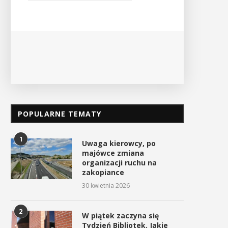
odbędzie
Ośrodek Kultury i Sportu oraz Urząd ...
PO
POKAŻ SZCZEGÓŁY
POPULARNE TEMATY
1
Uwaga kierowcy, po
majówce zmiana
organizacji ruchu na
zakopiance
30 kwietnia 2026
2
W piątek zaczyna się
Tydzień Bibliotek. Jakie