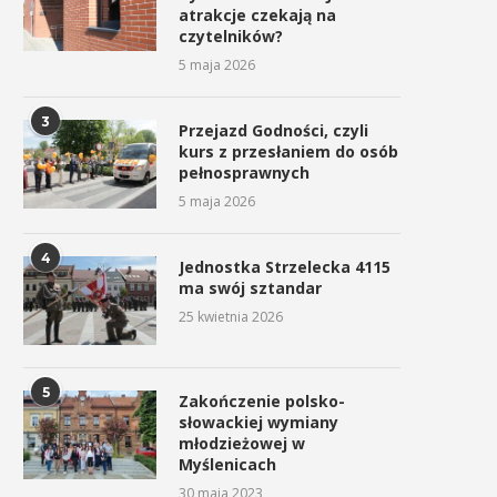
atrakcje czekają na
czytelników?
5 maja 2026
3
Przejazd Godności, czyli
kurs z przesłaniem do osób
pełnosprawnych
5 maja 2026
4
Jednostka Strzelecka 4115
ma swój sztandar
25 kwietnia 2026
5
Zakończenie polsko-
słowackiej wymiany
młodzieżowej w
Myślenicach
30 maja 2023