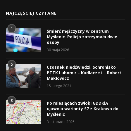
NAJCZĘŚCIEJ CZYTANE
1
Śmierć mężczyzny w centrum
Myślenic. Policja zatrzymała dwie
osoby
30 maja 2026
2
Czosnek niedźwiedzi, Schronisko
PTTK Lubomir – Kudłacze i… Robert
Makłowicz
15 lutego 2021
3
Po miesiącach zwłoki GDDKiA
ujawnia warianty S7 z Krakowa do
Myślenic
3 listopada 2025