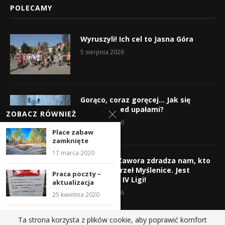
POLECAMY
Wyruszyli! Ich cel to Jasna Góra
5 sierpnia 2026
Gorąco, coraz goręcej… Jak się
chronić przed upałami?
ZOBACZ RÓWNIEŻ
4 sierpnia 2026
Place zabaw
zamknięte
17 marca 2020
Krzysztof Zawora zdradza nam, kto
wzmocni Orzeł Myślenice. Jest
Praca poczty –
nazwisko z IV Ligi!
aktualizacja
3 sierpnia 2026
25 kwietnia 2020
Obradowała Rada
Ta strona korzysta z plików cookie, aby poprawić komfort
Miejska: powstaje