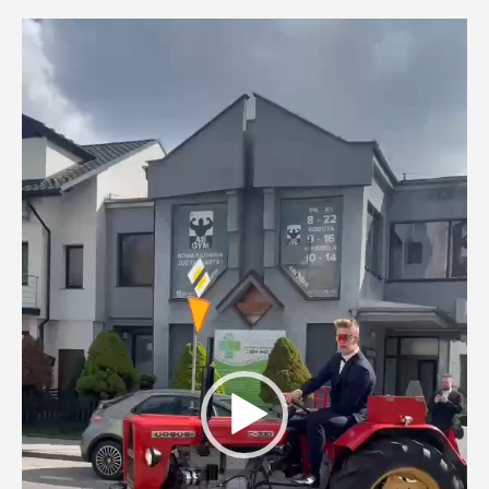
Odtwarzacz
video