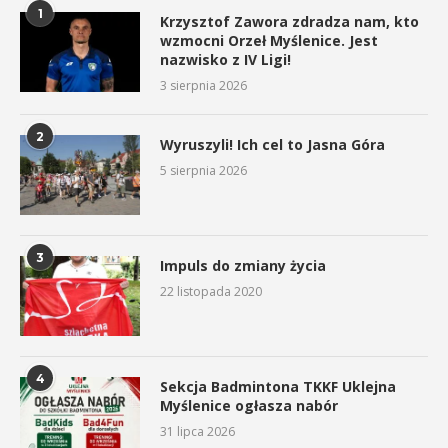
1
Krzysztof Zawora zdradza nam, kto
wzmocni Orzeł Myślenice. Jest
nazwisko z IV Ligi!
3 sierpnia 2026
2
Wyruszyli! Ich cel to Jasna Góra
5 sierpnia 2026
3
Impuls do zmiany życia
22 listopada 2020
4
Sekcja Badmintona TKKF Uklejna
Myślenice ogłasza nabór
31 lipca 2026