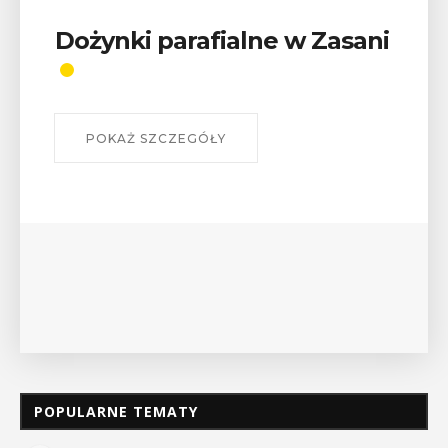
 Zasani
Wykład „Jak zdobyć
odznaki na myślenickich
szlakach?”
W środę 12 sierpnia o godz. 17 w Miejskiej
Bibliotece Publicznej w Myślenicach odbędz
wykład Mateusza Murzyna, przewodnika i p
myślenickiego oddziału PTTK Lubomir. ...
POKAŻ SZCZEGÓŁY
POPULARNE TEMATY